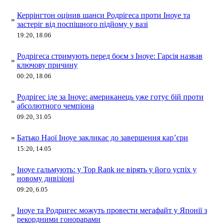
Керрінгтон оцінив шанси Родрігеса проти Іноуе та
»
застеріг від поспішного підйому у вазі
19:20, 18.06
Родрігеса стримують перед боєм з Іноуе: Гарсія назвав
»
ключову причину
00:20, 18.06
Родрігес іде за Іноуе: американець уже готує бій проти
»
абсолютного чемпіона
09:20, 31.05
»
Батько Наої Іноуе закликає до завершення кар’єри
15:20, 14.05
Іноуе гальмують: у Top Rank не вірять у його успіх у
»
новому дивізіоні
09:20, 6.05
Іноуе та Родригес можуть провести мегафайт у Японії з
»
рекордними гонорарами