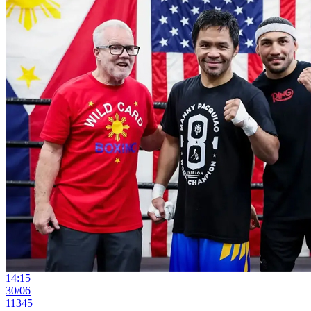
14:15
30/06
11345