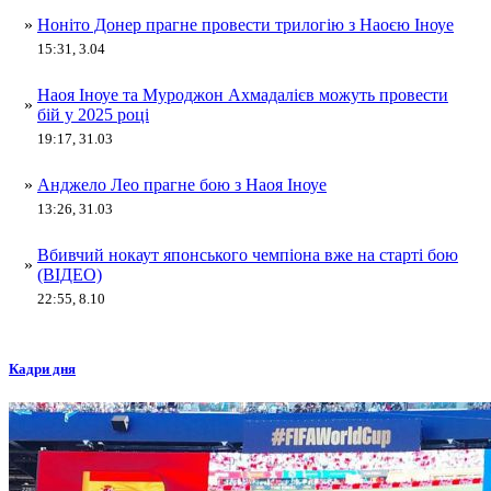
»
Ноніто Донер прагне провести трилогію з Наоєю Іноуе
15:31, 3.04
Наоя Іноуе та Муроджон Ахмадалієв можуть провести
»
бій у 2025 році
19:17, 31.03
»
Анджело Лео прагне бою з Наоя Іноуе
13:26, 31.03
Вбивчий нокаут японського чемпіона вже на старті бою
»
(ВІДЕО)
22:55, 8.10
Кадри дня