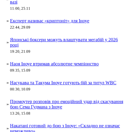
вазі
11:00, 25.11
»
Експерт називає «криптоніт» для Іноуе
22:44, 29.09
Японські боксери можуть влаштувати мегабій у 2026
»
році
19:20, 21.09
»
Наоя Іноуе втримав абсолютне чемпіонство
09:35, 15.09
»
Насукава та Такума Іноуе готують бій за титул WBC
00:30, 10.09
Промоутер розповів про емоційний удар від скасування
»
бою Сема Гудмана з Іноуе
13:26, 15.08
Накатані готовий до бою з Іноуе: «Складно не означає
»
неможливо»