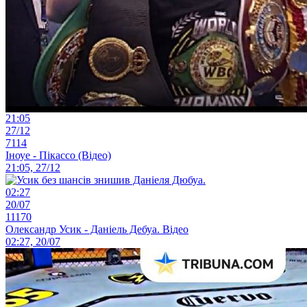
21:05
27/12
7114
Іноуе - Пікассо (Відео)
21:05, 27/12
02:27
20/07
11170
Олександр Усик - Даніель Дебуа. Відео
02:27, 20/07