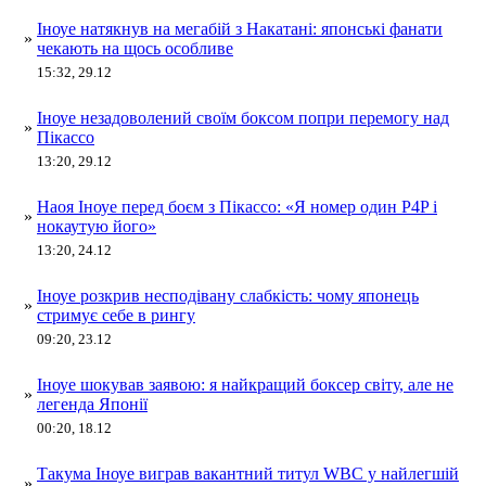
Іноуе натякнув на мегабій з Накатані: японські фанати
»
чекають на щось особливе
15:32, 29.12
Іноуе незадоволений своїм боксом попри перемогу над
»
Пікассо
13:20, 29.12
Наоя Іноуе перед боєм з Пікассо: «Я номер один P4P і
»
нокаутую його»
13:20, 24.12
Іноуе розкрив несподівану слабкість: чому японець
»
стримує себе в рингу
09:20, 23.12
Іноуе шокував заявою: я найкращий боксер світу, але не
»
легенда Японії
00:20, 18.12
Такума Іноуе виграв вакантний титул WBC у найлегшій
»