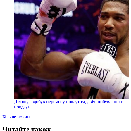
Джошуа здобув перемогу нокаутом, двічі побувавши в
нокдауні
Більше новин
Читайте також