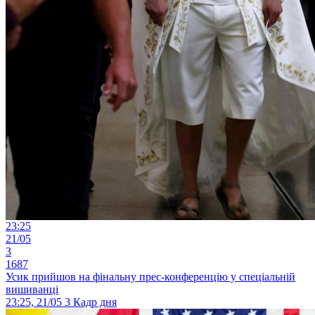
23:25
21/05
3
1687
Усик прийшов на фінальну прес-конференцію у спеціальній
вишиванці
23:25, 21/05
3
Кадр дня