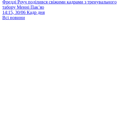
Фредді Роуч поділився свіжими кадрами з тренувального
табору Менні Пак’яо
14:15, 30/06
Кадр дня
Всі новини