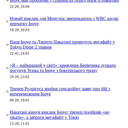
»
Іноуе мав проблеми у спарингах перед боєм із Накатані
22:20, 18.04
Новий виклик для Монстра: американець з WBC кидає
»
перчатку Іноуе
19:20, 20.03
Наоя Іноуе та Дзюнто Накатані проведуть мегафайт у
»
Tokyo Dome 2 травня
22:41, 24.02
«Я – найкращий у світі»: кривдник Берінчика зухвало
»
посунув Усика та Іноуе з боксерського трону
19:20, 23.02
Тренер Родрігеса зробив сенсаційну заяву про бій з
»
непереможним Іноуе
09:20, 19.01
Накатані кинув виклик Іноуе: тренер пообіцяв «не
»
тікати», а забрати мегафайт у Токіо
15:20, 11.01