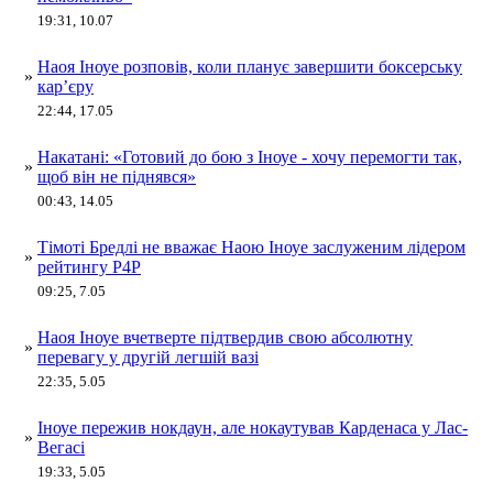
19:31, 10.07
Наоя Іноуе розповів, коли планує завершити боксерську
»
кар’єру
22:44, 17.05
Накатані: «Готовий до бою з Іноуе - хочу перемогти так,
»
щоб він не піднявся»
00:43, 14.05
Тімоті Бредлі не вважає Наою Іноуе заслуженим лідером
»
рейтингу P4P
09:25, 7.05
Наоя Іноуе вчетверте підтвердив свою абсолютну
»
перевагу у другій легшій вазі
22:35, 5.05
Іноуе пережив нокдаун, але нокаутував Карденаса у Лас-
»
Вегасі
19:33, 5.05