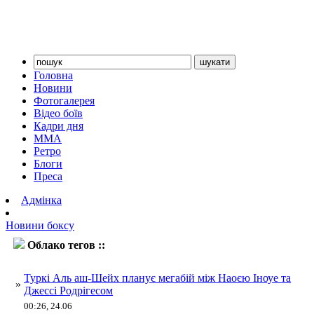
Головна
Новини
Фотогалерея
Відео боїв
Кадри дня
ММА
Ретро
Блоги
Преса
Адмінка
Новини боксу
Облако тегов ::
Іноуе
Туркі Аль аш-Шейх планує мегабій між Наоєю Іноуе та
»
Джессі Родрігесом
00:26, 24.06