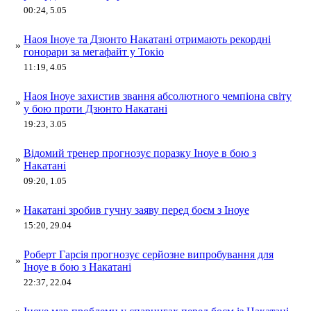
00:24, 5.05
Наоя Іноуе та Дзюнто Накатані отримають рекордні
»
гонорари за мегафайт у Токіо
11:19, 4.05
Наоя Іноуе захистив звання абсолютного чемпіона світу
»
у бою проти Дзюнто Накатані
19:23, 3.05
Відомий тренер прогнозує поразку Іноуе в бою з
»
Накатані
09:20, 1.05
»
Накатані зробив гучну заяву перед боєм з Іноуе
15:20, 29.04
Роберт Гарсія прогнозує серйозне випробування для
»
Іноуе в бою з Накатані
22:37, 22.04