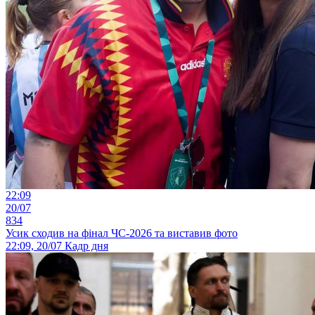
22:09
20/07
834
Усик сходив на фінал ЧС-2026 та виставив фото
22:09, 20/07
Кадр дня