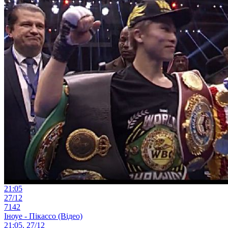
21:05
27/12
7142
Іноуе - Пікассо (Відео)
21:05, 27/12