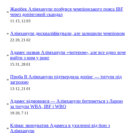
Жанібек Алімханули позбувся чемпіонського пояса IBF
»
через допінговий скандал
11:15, 12.03
»
Алімханули дискваліфікували, але залишили чемпіоном
22:20, 21.02
Адамес назвав Алімханули «читером», але все одно хоче
»
вийти з ним у ринг
15:31, 28.01
Проба B Алімханули підтвердила допінг — титули під
»
загрозою
13:12, 21.01
Адамес відмовився — Алімханули битиметься з Ларою
»
за титули WBA, IBF і WBO
19:20, 7.11
Клімас звинуватив Адамеса в ухиленні від бою з
»
Алімханули