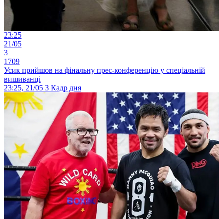
23:25
21/05
3
1709
Усик прийшов на фінальну прес-конференцію у спеціальній
вишиванці
23:25, 21/05
3
Кадр дня