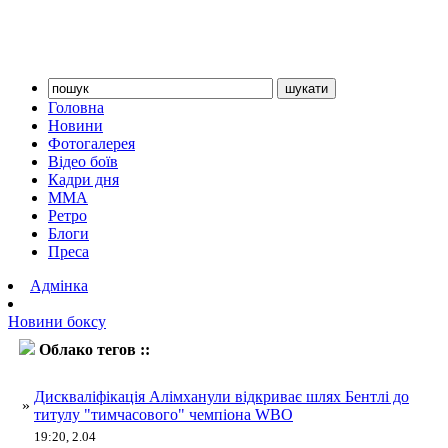
Головна
Новини
Фотогалерея
Відео боїв
Кадри дня
ММА
Ретро
Блоги
Преса
Адмінка
Новини боксу
Облако тегов ::
Алімханули
Дискваліфікація Алімханули відкриває шлях Бентлі до
»
титулу "тимчасового" чемпіона WBO
19:20, 2.04