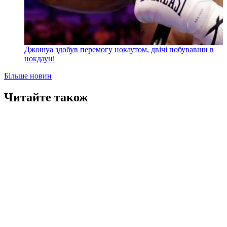
Джошуа здобув перемогу нокаутом, двічі побувавши в
нокдауні
Більше новин
Читайте також