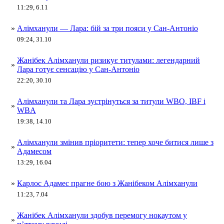
11:29, 6.11
»
Алімханули — Лара: бій за три пояси у Сан-Антоніо
09:24, 31.10
Жанібек Алімханули ризикує титулами: легендарний
»
Лара готує сенсацію у Сан-Антоніо
22:20, 30.10
Алімханули та Лара зустрінуться за титули WBO, IBF і
»
WBA
19:38, 14.10
Алімханули змінив пріоритети: тепер хоче битися лише з
»
Адамесом
13:29, 16.04
»
Карлос Адамес прагне бою з Жанібеком Алімханули
11:23, 7.04
Жанібек Алімханули здобув перемогу нокаутом у
»