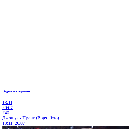
Відео матеріали
13:11
26/07
740
Джошуа - Пренг (Відео бою)
13:11, 26/07