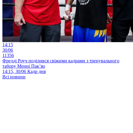
14:15
30/06
11356
Фредді Роуч поділився свіжими кадрами з тренувального
табору Менні Пак’яо
14:15, 30/06
Кадр дня
Всі новини