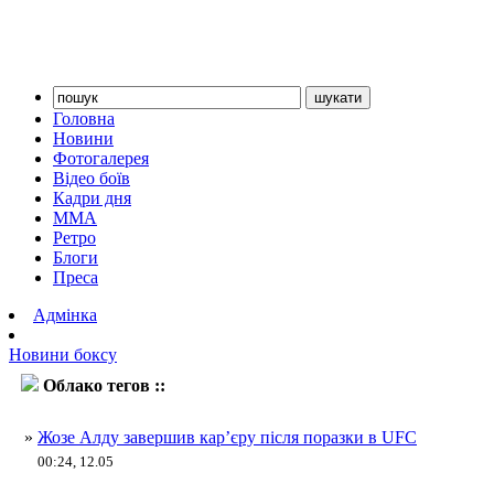
Головна
Новини
Фотогалерея
Відео боїв
Кадри дня
ММА
Ретро
Блоги
Преса
Адмінка
Новини боксу
Облако тегов ::
Алду
»
Жозе Алду завершив кар’єру після поразки в UFC
00:24, 12.05