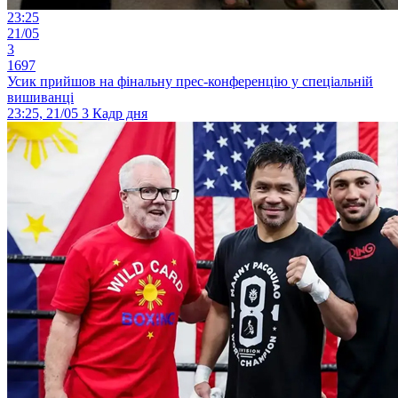
23:25
21/05
3
1697
Усик прийшов на фінальну прес-конференцію у спеціальній
вишиванці
23:25, 21/05
3
Кадр дня