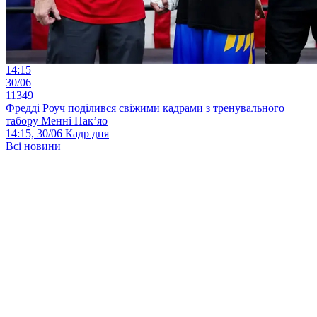
14:15
30/06
11349
Фредді Роуч поділився свіжими кадрами з тренувального
табору Менні Пак’яо
14:15, 30/06
Кадр дня
Всі новини