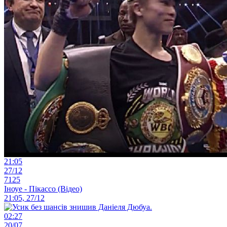
21:05
27/12
7125
Іноуе - Пікассо (Відео)
21:05, 27/12
02:27
20/07