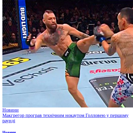
Новини
Макгрегор програв технічним нокаутом Голловею у першому
раунді
Новини