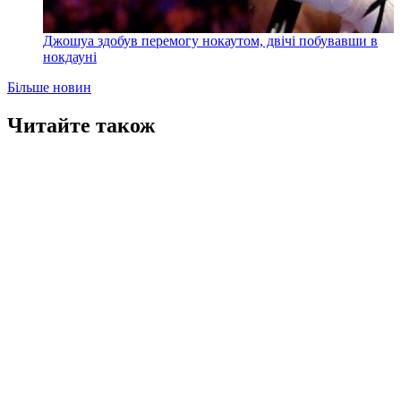
Джошуа здобув перемогу нокаутом, двічі побувавши в
нокдауні
Більше новин
Читайте також