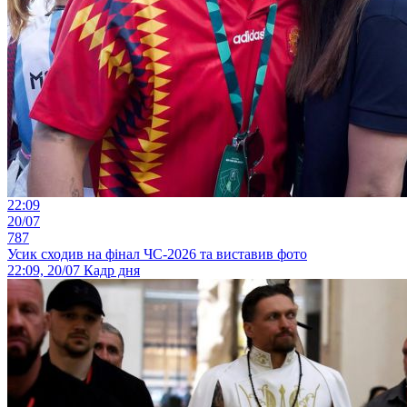
22:09
20/07
787
Усик сходив на фінал ЧС-2026 та виставив фото
22:09, 20/07
Кадр дня