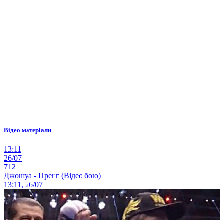
Відео матеріали
13:11
26/07
712
Джошуа - Пренг (Відео бою)
13:11, 26/07