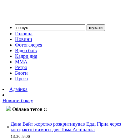
Головна
Новини
Фотогалерея
Відео боїв
Кадри дня
ММА
Ретро
Блоги
Преса
Адмінка
Новини боксу
Облако тегов ::
Гірн
Дана Вайт жорстко розкритикував Едді Гірна через
»
контрактні вимоги для Тома Аспіналла
13:30, 9.06