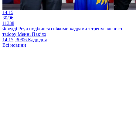
14:15
30/06
11338
Фредді Роуч поділився свіжими кадрами з тренувального
табору Менні Пак’яо
14:15, 30/06
Кадр дня
Всі новини