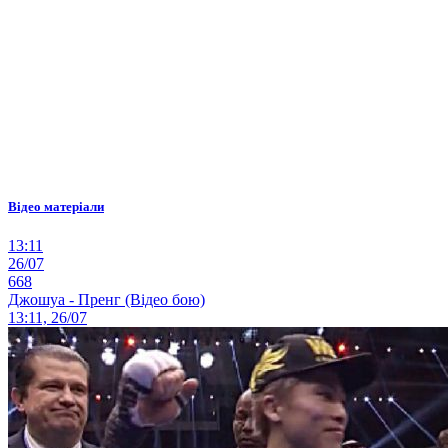
Відео матеріали
13:11
26/07
668
Джошуа - Пренг (Відео бою)
13:11, 26/07