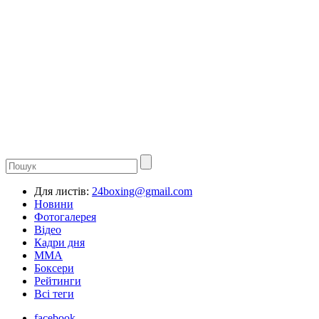
Для листів:
24boxing@gmail.com
Новини
Фотогалерея
Відео
Кадри дня
ММА
Боксери
Рейтинги
Всі теги
facebook