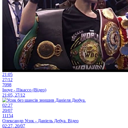
21:05
27/12
7098
Іноуе - Пікассо (Відео)
21:05, 27/12
02:27
20/07
11154
Олександр Усик - Даніель Дебуа. Відео
02:27, 20/07