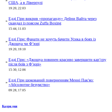
»
США, а в Ліверпулі
19:20, 22.03
Едді Гірн викрив «пропаганду» Дейни Вайта через
»
скандал із поясом Zuffa Boxing
15:44, 11.03
Едді Гірн: Фанати не хочуть бачити Усика в боях із
»
Джошуа чи Ф’юрі
19:20, 19.10
Едді Гірн: «Джошуа повинен красиво завершити кар’єру
»
після боїв з Ф’юрі»
15:30, 12.06
Едді Гірн шокований поверненням Менні Пак'яо:
»
«Абсолютне безумство»
09:28, 17.05
Кадри дня