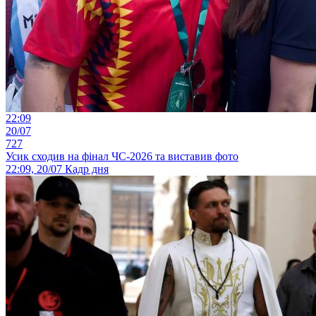
22:09
20/07
727
Усик сходив на фінал ЧС-2026 та виставив фото
22:09, 20/07
Кадр дня