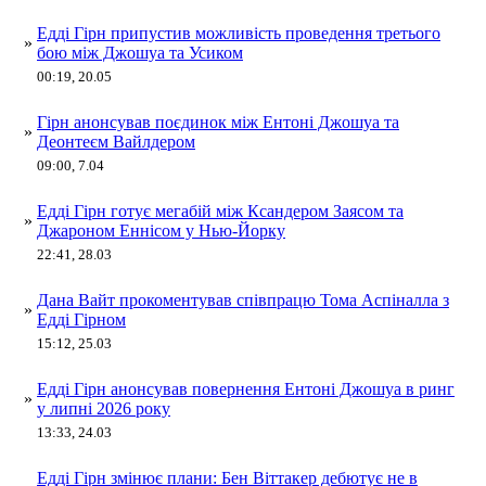
Едді Гірн припустив можливість проведення третього
»
бою між Джошуа та Усиком
00:19, 20.05
Гірн анонсував поєдинок між Ентоні Джошуа та
»
Деонтеєм Вайлдером
09:00, 7.04
Едді Гірн готує мегабій між Ксандером Заясом та
»
Джароном Еннісом у Нью-Йорку
22:41, 28.03
Дана Вайт прокоментував співпрацю Тома Аспіналла з
»
Едді Гірном
15:12, 25.03
Едді Гірн анонсував повернення Ентоні Джошуа в ринг
»
у липні 2026 року
13:33, 24.03
Едді Гірн змінює плани: Бен Віттакер дебютує не в