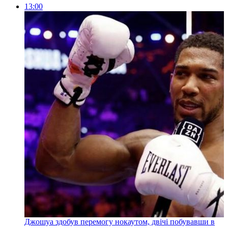
13:00
Джошуа здобув перемогу нокаутом, двічі побувавши в