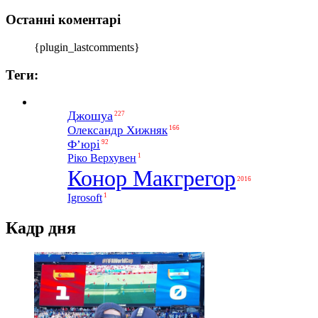
Останні коментарі
{plugin_lastcomments}
Теги:
Джошуа
227
Олександр Хижняк
166
Ф’юрі
92
1
Ріко Верхувен
Конор Макгрегор
2016
1
Igrosoft
Кадр дня