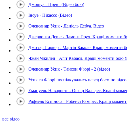
Джошуа - Пренг (Відео бою)
Іноуе - Пікассо (Відео)
Олександр Усик - Даніель Дебуа. Відео
Джервонта Девіс - Ламонт Роуч. Кращі моменти 
Джозеф Паркер - Мартін Баколе. Кращі моменти 
Чжан Чжилей - Агіт Кабаєл. Кращі моменти бою 
Олександр Усик - Тайсон Ф'юрі - 2 (відео)
Усик та Ф'юрі поспілкувались перед боєм по відео 
Емануель Наваррете - Оскар Вальдес. Кращі мом
Рафаель Еспіноса - Робейсі Рамірес. Кращі момен
все відео