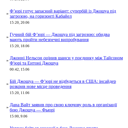
Ф’юрі готує запасний варіант: супербій із Джошуа під
»
загрозою, на горизонті Кабайел
15:20, 20.06
Гучний бій Ф’юрі — Джошуа під загрозою: обидва
»
мають пройти небезпечні випробування
15:20, 18.06
Джонні Нельсон оцінив шанси у поєдинку між Тайсоном
»
Ф'юрі та Ентоні Джошуа
00:42, 15.06
Бій Джошуа — Ф’юрі не відбудеться в США: інсайдер
»
розкрив нове місце проведення
15:20, 11.06
Дана Вайт заявив про свою ключову роль в організації
»
бою Джошуа — Фьюрі
15:00, 9.06