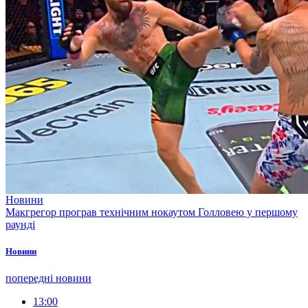
Новини
Макгрегор програв технічним нокаутом Голловею у першому
раунді
Новини
попередні новини
13:00