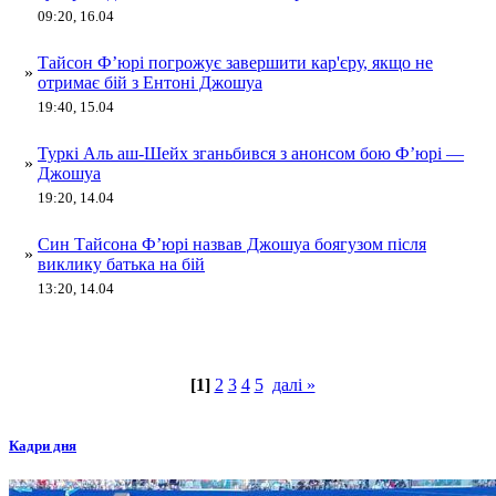
09:20, 16.04
Тайсон Ф’юрі погрожує завершити кар'єру, якщо не
»
отримає бій з Ентоні Джошуа
19:40, 15.04
Туркі Аль аш-Шейх зганьбився з анонсом бою Ф’юрі —
»
Джошуа
19:20, 14.04
Син Тайсона Ф’юрі назвав Джошуа боягузом після
»
виклику батька на бій
13:20, 14.04
[1]
2
3
4
5
далі »
Кадри дня