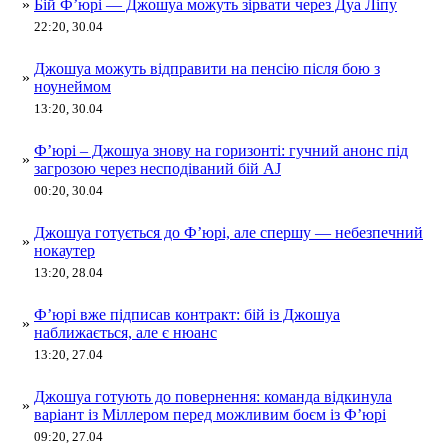
»
Бій Ф’юрі — Джошуа можуть зірвати через Дуа Ліпу
22:20, 30.04
Джошуа можуть відправити на пенсію після бою з
»
ноунеймом
13:20, 30.04
Ф’юрі – Джошуа знову на горизонті: гучний анонс під
»
загрозою через несподіваний бій AJ
00:20, 30.04
Джошуа готується до Ф’юрі, але спершу — небезпечний
»
нокаутер
13:20, 28.04
Ф’юрі вже підписав контракт: бій із Джошуа
»
наближається, але є нюанс
13:20, 27.04
Джошуа готують до повернення: команда відкинула
»
варіант із Міллером перед можливим боєм із Ф’юрі
09:20, 27.04