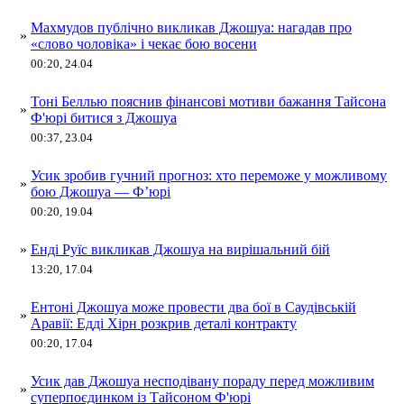
Махмудов публічно викликав Джошуа: нагадав про
»
«слово чоловіка» і чекає бою восени
00:20, 24.04
Тоні Беллью пояснив фінансові мотиви бажання Тайсона
»
Ф'юрі битися з Джошуа
00:37, 23.04
Усик зробив гучний прогноз: хто переможе у можливому
»
бою Джошуа — Ф’юрі
00:20, 19.04
»
Енді Руїс викликав Джошуа на вирішальний бій
13:20, 17.04
Ентоні Джошуа може провести два бої в Саудівській
»
Аравії: Едді Хірн розкрив деталі контракту
00:20, 17.04
Усик дав Джошуа несподівану пораду перед можливим
»
суперпоєдинком із Тайсоном Ф'юрі