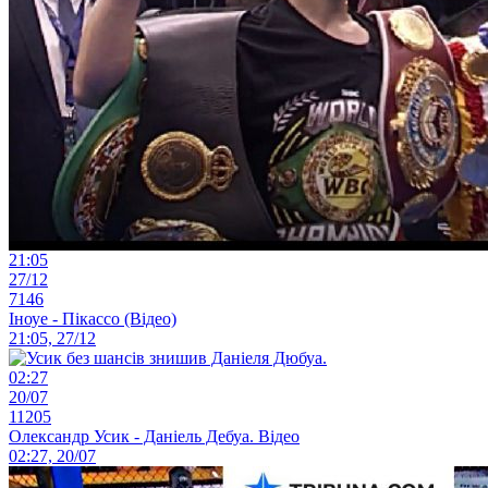
21:05
27/12
7146
Іноуе - Пікассо (Відео)
21:05, 27/12
02:27
20/07
11205
Олександр Усик - Даніель Дебуа. Відео
02:27, 20/07