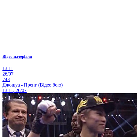
Відео матеріали
13:11
26/07
743
Джошуа - Пренг (Відео бою)
13:11, 26/07