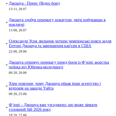
»
Джошуа - Пренг (Відео бою)
13:11, 26.07
Джошуа здобув перемогу нокаутом, двічі побувавши в
»
нокдауні
13:00, 26.07
Олександр Усик звільнив чотири чемпіонські пояси задля
»
Ентоні Джошуа та завершення кар'єри в США
22:00, 29.06
Джошуа отримує перевагу перед боєм із Ф’юрі: жорстка
»
оцінка від Юбенка-молодшого
00:20, 26.06
Хірн пояснив, чому Джошуа обрав інше агентство і
»
відповів на закиди Уайта
09:20, 25.06
Ф’юрі – Джошуа вже узгоджено: що може зірвати
»
головний бій 2026 року
19:20, 22.06