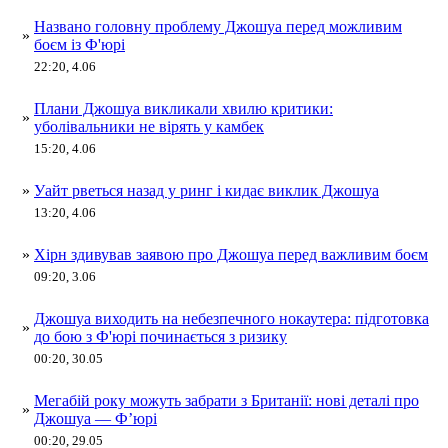
Названо головну проблему Джошуа перед можливим
»
боєм із Ф'юрі
22:20, 4.06
Плани Джошуа викликали хвилю критики:
»
уболівальники не вірять у камбек
15:20, 4.06
»
Уайт рветься назад у ринг і кидає виклик Джошуа
13:20, 4.06
»
Хірн здивував заявою про Джошуа перед важливим боєм
09:20, 3.06
Джошуа виходить на небезпечного нокаутера: підготовка
»
до бою з Ф'юрі починається з ризику
00:20, 30.05
Мегабій року можуть забрати з Британії: нові деталі про
»
Джошуа — Ф’юрі
00:20, 29.05