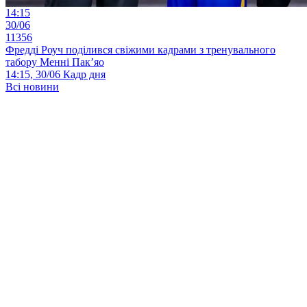
14:15
30/06
11356
Фредді Роуч поділився свіжими кадрами з тренувального
табору Менні Пак’яо
14:15, 30/06
Кадр дня
Всі новини