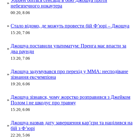
Уоррен боїться сенсації в бою Джошуа проти
»
небезпечного нокаутера
00:20, 8.06
»
Стало відомо, де можуть провести бій Ф’юрі – Джошуа
15:20, 7.06
Джошуа поставили ультиматум: Пренга має впасти за
»
два раунди
13:20, 7.06
Джошуа задумувався про перехід у ММА: несподіване
»
зізнання ексчемпіона
19:20, 6.06
Джошуа зізнався, чому жорстко розправився з Джейком
»
Полом і не шкодує про травму
15:20, 6.06
Джошуа назвав дату завершення кар’єри та націлився на
»
бій з Ф’юрі
22:20, 5.06