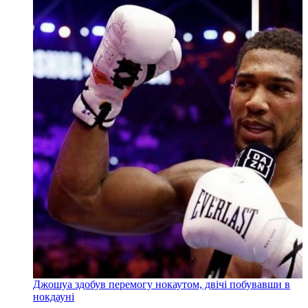
Джошуа здобув перемогу нокаутом, двічі побувавши в
нокдауні