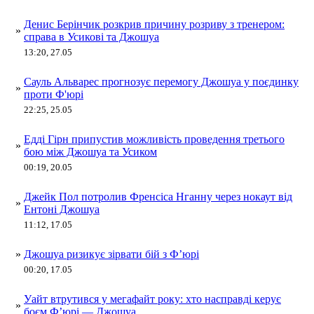
Денис Берінчик розкрив причину розриву з тренером:
»
справа в Усикові та Джошуа
13:20, 27.05
Сауль Альварес прогнозує перемогу Джошуа у поєдинку
»
проти Ф'юрі
22:25, 25.05
Едді Гірн припустив можливість проведення третього
»
бою між Джошуа та Усиком
00:19, 20.05
Джейк Пол потролив Френсіса Нганну через нокаут від
»
Ентоні Джошуа
11:12, 17.05
»
Джошуа ризикує зірвати бій з Ф’юрі
00:20, 17.05
Уайт втрутився у мегафайт року: хто насправді керує
»
боєм Ф’юрі — Джошуа