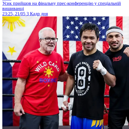
Усик прийшов на фінальну прес-конференцію у спеціальній
вишиванці
23:25, 21/05
3
Кадр дня