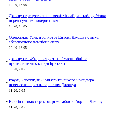
19:20, 16.05
Джошуа тренується «на межі»: інсайди з табору Усика
»
перед гучним поверненням
15:20, 16.05
Олександр Усик прогнозує Ентоні Джошуа статус
»
абсолютного чемпіона світу
00:40, 16.05
Джошуа та Ф’юрі готують наймасштабніше
»
протистояння в історії Британії
00:20, 7.05
Ітауму «посунули»: бій британського нокаутера
»
перенесли через повернення Джошуа
11:20, 6.05
»
Валлін назвав переможця мегабою Ф’юрі — Джошуа
11:20, 2.05