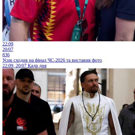
22:09
20/07
836
Усик сходив на фінал ЧС-2026 та виставив фото
22:09, 20/07
Кадр дня