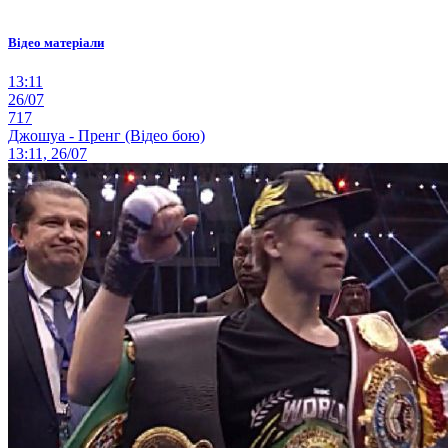
Відео матеріали
13:11
26/07
717
Джошуа - Пренг (Відео бою)
13:11, 26/07