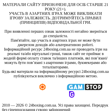
МАТЕРІАЛИ САЙТУ ПРИЗНАЧЕНІ ДЛЯ ОСІБ СТАРШЕ 21
РОКУ (21+).
УЧАСТЬ В АЗАРТНИХ ІГРАХ МОЖЕ ВИКЛИКАТИ
ІГРОВУ ЗАЛЕЖНІСТЬ. ДОТРИМУЙТЕСЬ ПРАВИЛ
(ПРИНЦИПІВ) ВІДПОВІДАЛЬНОЇ ГРИ.
При виявленні перших ознак залежності негайно зверніться
до спеціаліста.
Пам'ятайте, що участь в азартних іграх не може бути
джерелом доходів або альтернативою роботі.
Інформаційний ресурс 24boxing.com.ua не проводить ігри на
реальні та/або віртуальні гроші, також сайт не приймає в
жодній формі оплату ставок та/інших платежів, які пов’язані/
можуть бути пов’язані з азартними іграми, букмекерами або
тоталізаторами.
Будь-які матеріали на інформаційному ресурсі 24boxing.com.ua
публікуються виключно з інформаційною метою.
2010 — 2026 ©
24boxing.com.ua.
Усi права захищенi. Передрук
без гіперпосилання суворо заборонений