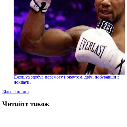
Джошуа здобув перемогу нокаутом, двічі побувавши в
нокдауні
Більше новин
Читайте також