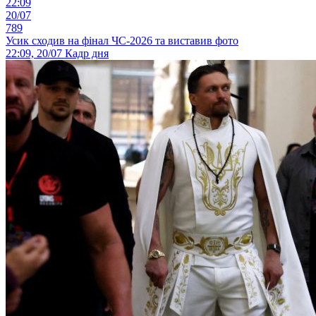
22:09
20/07
789
Усик сходив на фінал ЧС-2026 та виставив фото
22:09, 20/07
Кадр дня