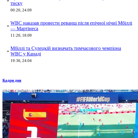
»
тиску
00:20, 24.09
WBC наказав провести реванш після епічної нічиї Мбіллі
»
— Мартінеса
11:20, 18.09
Мбіллі та Сулецкій визначать тимчасового чемпіона
»
WBC у Канаді
19:36, 24.04
Кадри дня