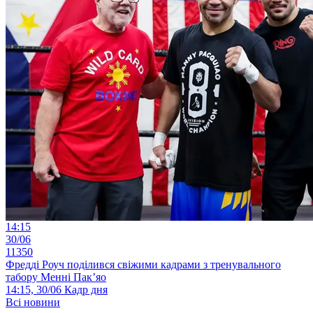
14:15
30/06
11350
Фредді Роуч поділився свіжими кадрами з тренувального
табору Менні Пак’яо
14:15, 30/06
Кадр дня
Всі новини