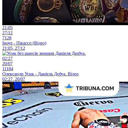
21:05
27/12
7128
Іноуе - Пікассо (Відео)
21:05, 27/12
02:27
20/07
11184
Олександр Усик - Даніель Дебуа. Відео
02:27, 20/07