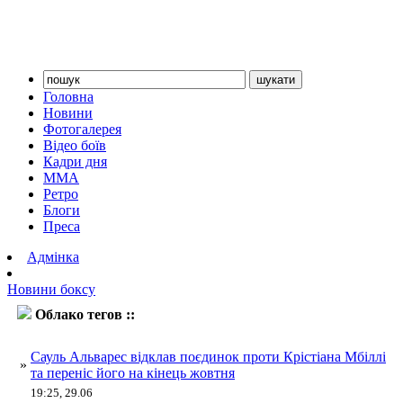
Головна
Новини
Фотогалерея
Відео боїв
Кадри дня
ММА
Ретро
Блоги
Преса
Адмінка
Новини боксу
Облако тегов ::
Мбіллі
Сауль Альварес відклав поєдинок проти Крістіана Мбіллі
»
та переніс його на кінець жовтня
19:25, 29.06