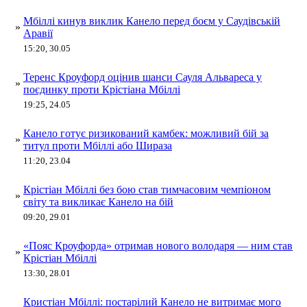
Мбіллі кинув виклик Канело перед боєм у Саудівській
»
Аравії
15:20, 30.05
Теренс Кроуфорд оцінив шанси Сауля Альвареса у
»
поєдинку проти Крістіана Мбіллі
19:25, 24.05
Канело готує ризикований камбек: можливий бій за
»
титул проти Мбіллі або Шираза
11:20, 23.04
Крістіан Мбіллі без бою став тимчасовим чемпіоном
»
світу та викликає Канело на бій
09:20, 29.01
«Пояс Кроуфорда» отримав нового володаря — ним став
»
Крістіан Мбіллі
13:30, 28.01
Кристіан Мбіллі: постарілий Канело не витримає мого