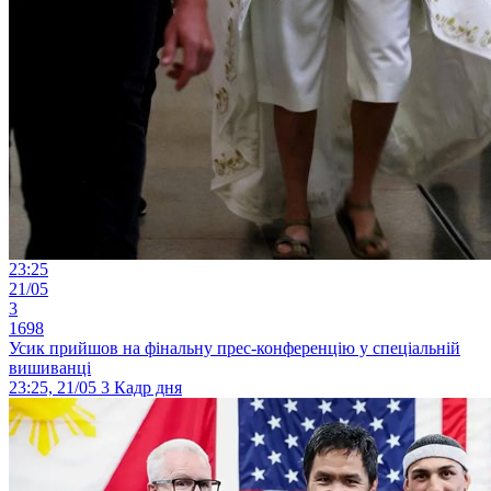
23:25
21/05
3
1698
Усик прийшов на фінальну прес-конференцію у спеціальній
вишиванці
23:25, 21/05
3
Кадр дня