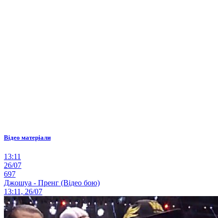
Відео матеріали
13:11
26/07
697
Джошуа - Пренг (Відео бою)
13:11, 26/07