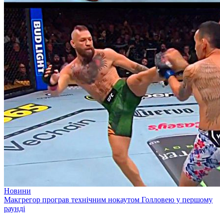
Новини
Макгрегор програв технічним нокаутом Голловею у першому
раунді