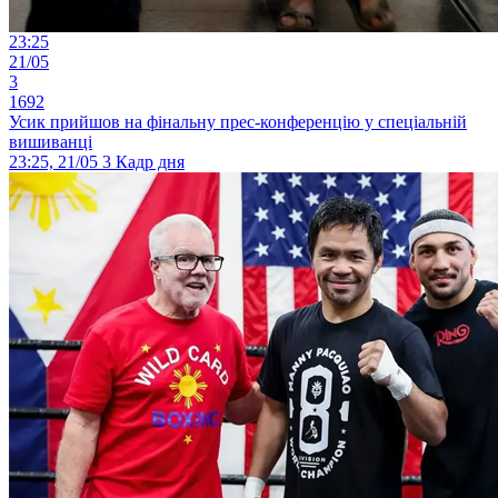
23:25
21/05
3
1692
Усик прийшов на фінальну прес-конференцію у спеціальній
вишиванці
23:25, 21/05
3
Кадр дня