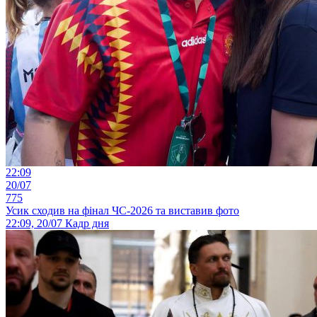
22:09
20/07
775
Усик сходив на фінал ЧС-2026 та виставив фото
22:09, 20/07
Кадр дня