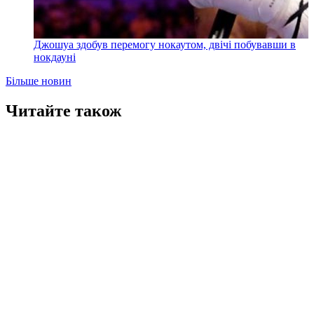
Джошуа здобув перемогу нокаутом, двічі побувавши в
нокдауні
Більше новин
Читайте також