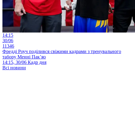
14:15
30/06
11346
Фредді Роуч поділився свіжими кадрами з тренувального
табору Менні Пак’яо
14:15, 30/06
Кадр дня
Всі новини