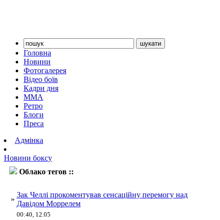
Головна
Новини
Фотогалерея
Відео боїв
Кадри дня
ММА
Ретро
Блоги
Преса
Адмінка
Новини боксу
Облако тегов ::
Моррел
Зак Челлі прокоментував сенсаційну перемогу над
»
Давідом Моррелем
00:40, 12.05