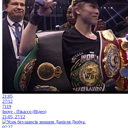
21:05
27/12
7119
Іноуе - Пікассо (Відео)
21:05, 27/12
02:27