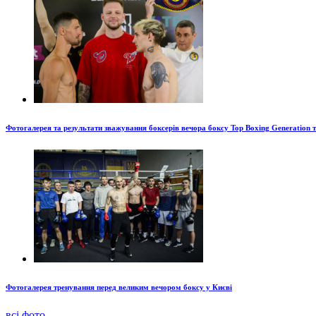
Фотогалерея та результати зважування боксерів вечора боксу Top Boxing Generation 
Фотогалерея тренування перед великим вечором боксу у Києві
всі фото