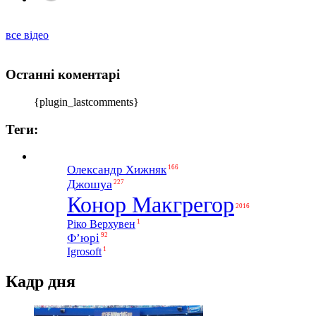
все відео
Останні коментарі
{plugin_lastcomments}
Теги:
Олександр Хижняк
166
Джошуа
227
Конор Макгрегор
2016
1
Ріко Верхувен
Ф’юрі
92
1
Igrosoft
Кадр дня