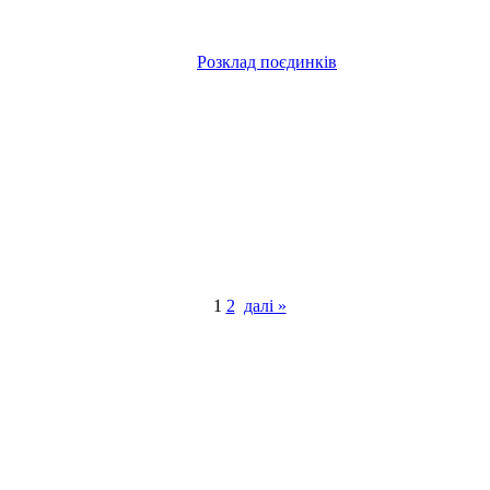
Розклад поєдинків
1
2
далі »