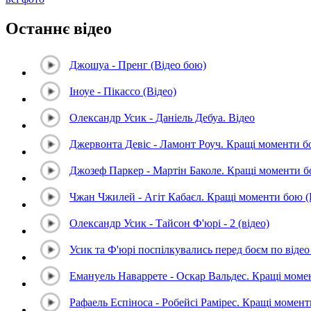
Останнє відео
Джошуа - Пренг (Відео бою)
Іноуе - Пікассо (Відео)
Олександр Усик - Даніель Дебуа. Відео
Джервонта Девіс - Ламонт Роуч. Кращі моменти 
Джозеф Паркер - Мартін Баколе. Кращі моменти 
Чжан Чжилей - Агіт Кабаєл. Кращі моменти бою 
Олександр Усик - Тайсон Ф'юрі - 2 (відео)
Усик та Ф'юрі поспілкувались перед боєм по відео 
Емануель Наваррете - Оскар Вальдес. Кращі мом
Рафаель Еспіноса - Робейсі Рамірес. Кращі момен