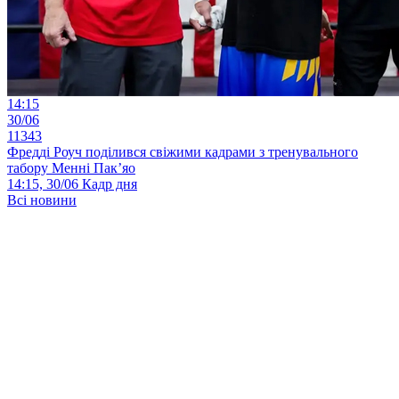
14:15
30/06
11343
Фредді Роуч поділився свіжими кадрами з тренувального
табору Менні Пак’яо
14:15, 30/06
Кадр дня
Всі новини