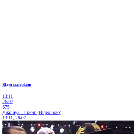
Відео матеріали
13:11
26/07
675
Джошуа - Пренг (Відео бою)
13:11, 26/07