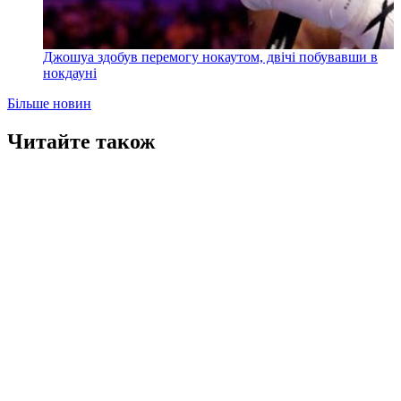
Джошуа здобув перемогу нокаутом, двічі побувавши в
нокдауні
Більше новин
Читайте також