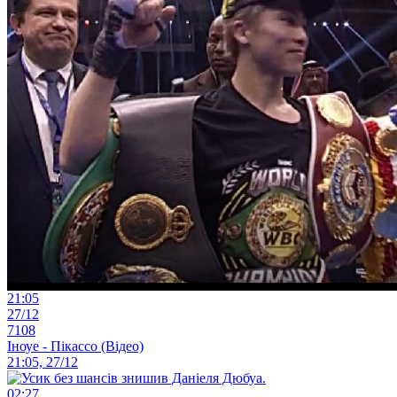
21:05
27/12
7108
Іноуе - Пікассо (Відео)
21:05, 27/12
02:27