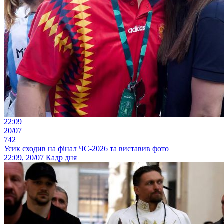
22:09
20/07
742
Усик сходив на фінал ЧС-2026 та виставив фото
22:09, 20/07
Кадр дня