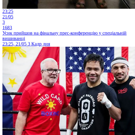
23:25
21/05
3
1683
Усик прийшов на фінальну прес-конференцію у спеціальній
вишиванці
23:25, 21/05
3
Кадр дня