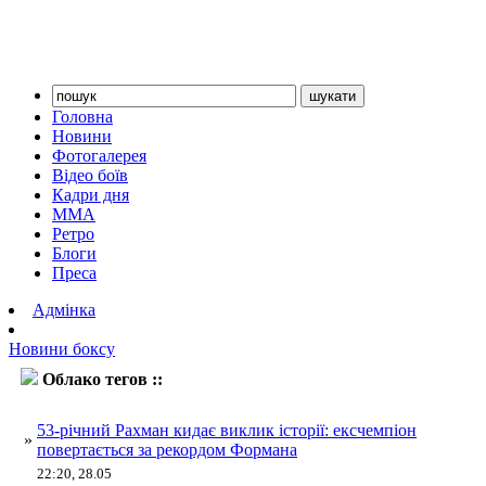
Головна
Новини
Фотогалерея
Відео боїв
Кадри дня
ММА
Ретро
Блоги
Преса
Адмінка
Новини боксу
Облако тегов ::
Рахман
53-річний Рахман кидає виклик історії: ексчемпіон
»
повертається за рекордом Формана
22:20, 28.05