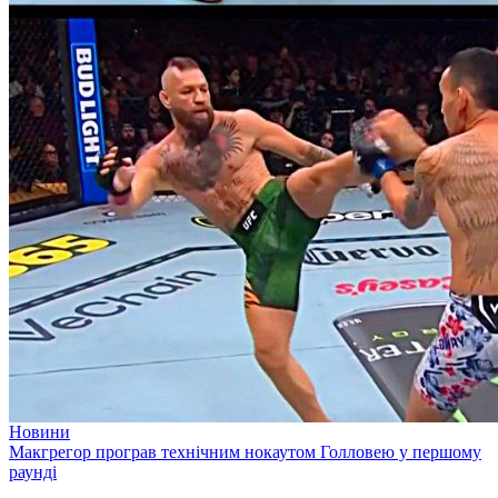
Новини
Макгрегор програв технічним нокаутом Голловею у першому
раунді