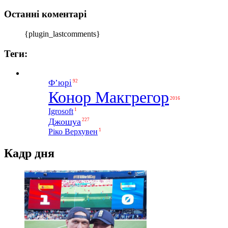
Останні коментарі
{plugin_lastcomments}
Теги:
Ф’юрі
92
Конор Макгрегор
2016
1
Igrosoft
Джошуа
227
1
Ріко Верхувен
Кадр дня