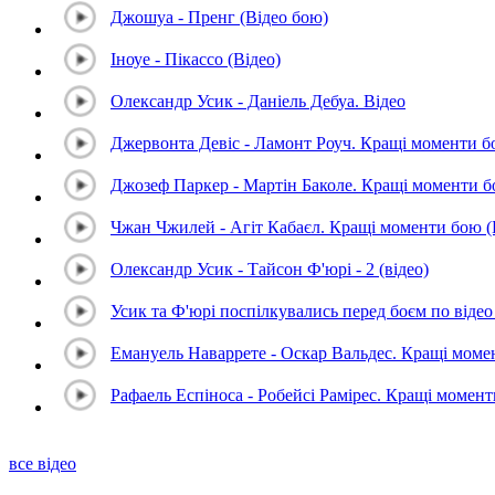
Джошуа - Пренг (Відео бою)
Іноуе - Пікассо (Відео)
Олександр Усик - Даніель Дебуа. Відео
Джервонта Девіс - Ламонт Роуч. Кращі моменти 
Джозеф Паркер - Мартін Баколе. Кращі моменти 
Чжан Чжилей - Агіт Кабаєл. Кращі моменти бою 
Олександр Усик - Тайсон Ф'юрі - 2 (відео)
Усик та Ф'юрі поспілкувались перед боєм по відео 
Емануель Наваррете - Оскар Вальдес. Кращі мом
Рафаель Еспіноса - Робейсі Рамірес. Кращі момен
все відео