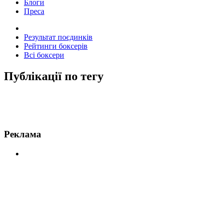
Блоги
Преса
Результат поєдинків
Рейтинги боксерів
Всі боксери
Публікації по тегу
Новини по Сен-П’єр
Реклама