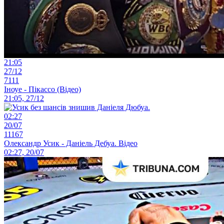
21:05
27/12
7111
Іноуе - Пікассо (Відео)
21:05, 27/12
02:27
20/07
11167
Олександр Усик - Даніель Дебуа. Відео
02:27, 20/07