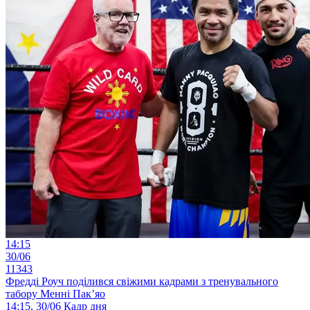
14:15
30/06
11343
Фредді Роуч поділився свіжими кадрами з тренувального
табору Менні Пак’яо
14:15, 30/06
Кадр дня