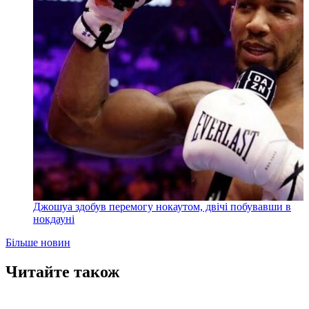
Джошуа здобув перемогу нокаутом, двічі побувавши в
нокдауні
Більше новин
Читайте також