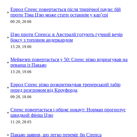
Еррол Спенс повертається після трирічної паузи: бій
»
проти Тіма Цзю може стати останнім у кар’єрі
00:20, 20.06
Цзю проти Спенса: в Австралії готують гучний вечір
»
боксу з топовим андеркардом
15:20, 19.06
Мейвезер повертається у 50: Спенс різко відреагував на
»
реванш із Пакьяо
13:20, 19.06
Еррол Спенс різко розкритикував тренерський табір
»
перед розгромом від Кроуфорда
09:20, 18.06
Спенс повертається і обіцяє нокаут: Норман прогнозує
»
швидкий фініш Цзю
11:20, 28.05
»
Пакьяо заявив, що легко переміг би Спенса