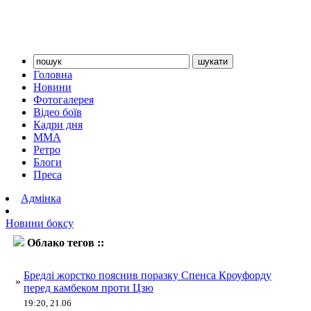
Головна
Новини
Фотогалерея
Відео боїв
Кадри дня
ММА
Ретро
Блоги
Преса
Адмінка
Новини боксу
Облако тегов ::
Спенс
Бредлі жорстко пояснив поразку Спенса Кроуфорду
»
перед камбеком проти Цзю
19:20, 21.06