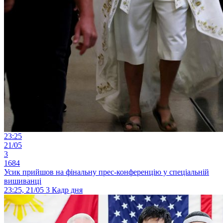
23:25
21/05
3
1684
Усик прийшов на фінальну прес-конференцію у спеціальній
вишиванці
23:25, 21/05
3
Кадр дня