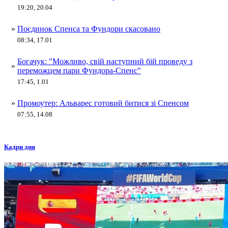
19:20, 20.04
»
Поєдинок Спенса та Фундори скасовано
08:34, 17.01
Богачук: "Можливо, свій наступний бій проведу з
»
переможцем пари Фундора-Спенс"
17:45, 1.01
»
Промоутер: Альварес готовий битися зі Спенсом
07:55, 14.08
Кадри дня