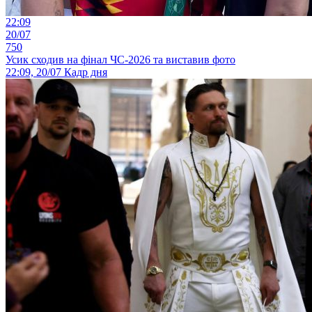
22:09
20/07
750
Усик сходив на фінал ЧС-2026 та виставив фото
22:09, 20/07
Кадр дня