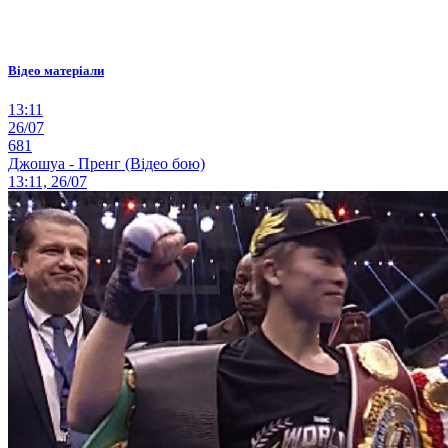
Відео матеріали
13:11
26/07
681
Джошуа - Пренг (Відео бою)
13:11, 26/07