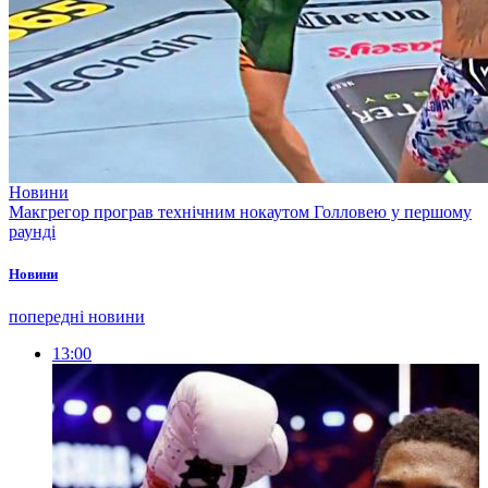
Новини
Макгрегор програв технічним нокаутом Голловею у першому
раунді
Новини
попередні новини
13:00