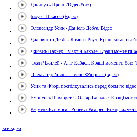
Джошуа - Пренг (Відео бою)
Іноуе - Пікассо (Відео)
Олександр Усик - Даніель Дебуа. Відео
Джервонта Девіс - Ламонт Роуч. Кращі моменти 
Джозеф Паркер - Мартін Баколе. Кращі моменти 
Чжан Чжилей - Агіт Кабаєл. Кращі моменти бою 
Олександр Усик - Тайсон Ф'юрі - 2 (відео)
Усик та Ф'юрі поспілкувались перед боєм по відео 
Емануель Наваррете - Оскар Вальдес. Кращі мом
Рафаель Еспіноса - Робейсі Рамірес. Кращі момен
все відео