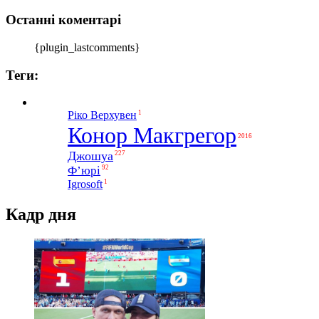
Останні коментарі
{plugin_lastcomments}
Теги:
1
Ріко Верхувен
Конор Макгрегор
2016
Джошуа
227
Ф’юрі
92
1
Igrosoft
Кадр дня