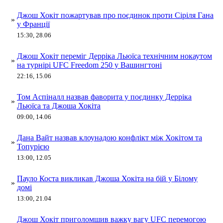
Джош Хокіт пожартував про поєдинок проти Сіріля Гана
»
у Франції
15:30, 28.06
Джош Хокіт переміг Дерріка Льюїса технічним нокаутом
»
на турнірі UFC Freedom 250 у Вашингтоні
22:16, 15.06
Том Аспіналл назвав фаворита у поєдинку Дерріка
»
Льюїса та Джоша Хокіта
09:00, 14.06
Дана Вайт назвав клоунадою конфлікт між Хокітом та
»
Топурією
13:00, 12.05
Пауло Коста викликав Джоша Хокіта на бій у Білому
»
домі
13:00, 21.04
Джош Хокіт приголомшив важку вагу UFC перемогою