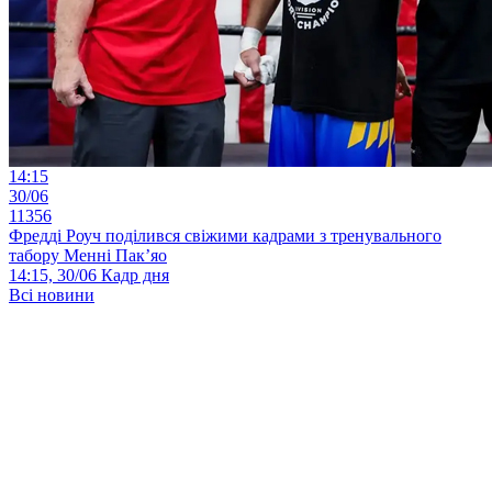
14:15
30/06
11356
Фредді Роуч поділився свіжими кадрами з тренувального
табору Менні Пак’яо
14:15, 30/06
Кадр дня
Всі новини