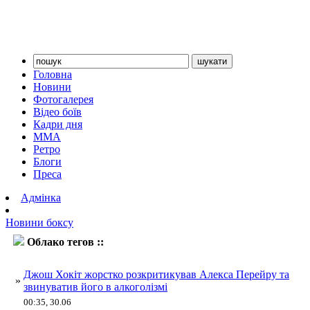
Головна
Новини
Фотогалерея
Відео боїв
Кадри дня
ММА
Ретро
Блоги
Преса
Адмінка
Новини боксу
Облако тегов ::
Хокіт
Джош Хокіт жорстко розкритикував Алекса Перейру та
»
звинуватив його в алкоголізмі
00:35, 30.06