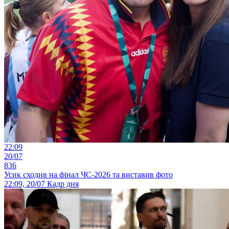
22:09
20/07
836
Усик сходив на фінал ЧС-2026 та виставив фото
22:09, 20/07
Кадр дня