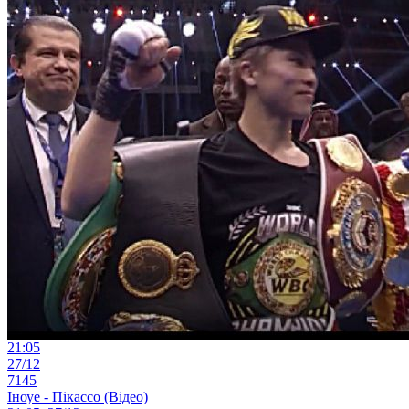
21:05
27/12
7145
Іноуе - Пікассо (Відео)