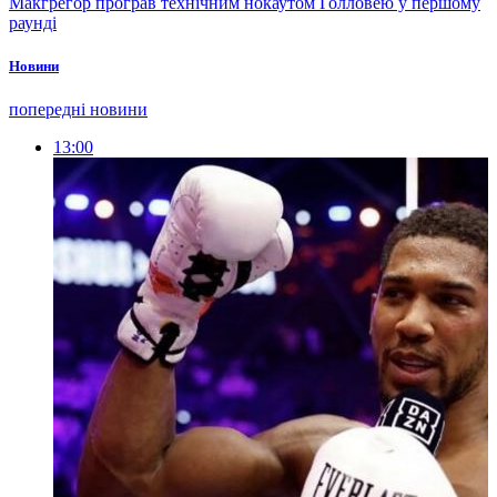
Макгрегор програв технічним нокаутом Голловею у першому
раунді
Новини
попередні новини
13:00