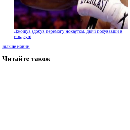
Джошуа здобув перемогу нокаутом, двічі побувавши в
нокдауні
Більше новин
Читайте також