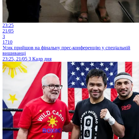
23:25
21/05
3
1710
Усик прийшов на фінальну прес-конференцію у спеціальній
вишиванці
23:25, 21/05
3
Кадр дня