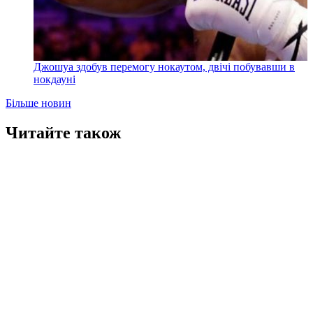
Джошуа здобув перемогу нокаутом, двічі побувавши в
нокдауні
Більше новин
Читайте також