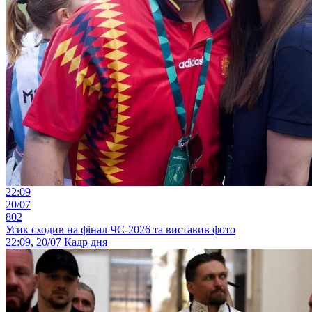
22:09
20/07
802
Усик сходив на фінал ЧС-2026 та виставив фото
22:09, 20/07
Кадр дня