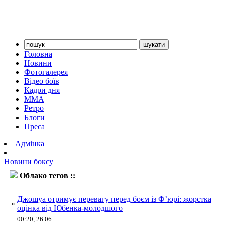
Головна
Новини
Фотогалерея
Відео боїв
Кадри дня
ММА
Ретро
Блоги
Преса
Адмінка
Новини боксу
Облако тегов ::
Юбенк
Джошуа отримує перевагу перед боєм із Ф’юрі: жорстка
»
оцінка від Юбенка-молодшого
00:20, 26.06