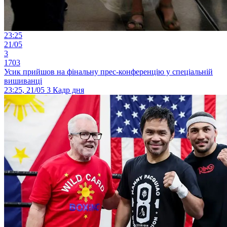
23:25
21/05
3
1703
Усик прийшов на фінальну прес-конференцію у спеціальній
вишиванці
23:25, 21/05
3
Кадр дня