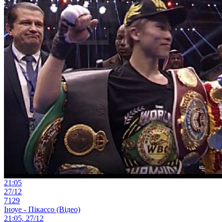
21:05
27/12
7129
Іноуе - Пікассо (Відео)
21:05, 27/12