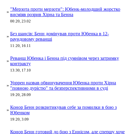
"Мерзота проти мерзоти": Юбенк-молодший жорстко
»
висміяв розрив Хірна та Бенна
00:20, 23.02
Без шансів: Бенн домінував проти Юбенка в 12-
»
раундовому реванші
11:20, 16.11
Реванш Юбенка і Бенна під сумнівом через затримку
»
контракту
13:30, 17.10
Уоррен назвав обвинувачення Юбенка проти Хірна
»
"повною дурістю" та безперспективними в суді
19:20, 28.09
Конор Бенн розкритикував себе за помилки в бою з
»
Юбенком
19:20, 3.09
Конор Бенн готовий до бою з Еннісом, але спершу хоче