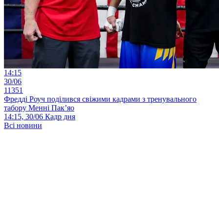
14:15
30/06
11351
Фредді Роуч поділився свіжими кадрами з тренувального
табору Менні Пак’яо
14:15, 30/06
Кадр дня
Всі новини