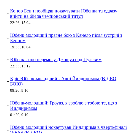
Конор Бенн пообіцяв нокаутувати Юбенка та одразу
»
вийти на бій за чемпіонський титул
22:26, 15.04
Юбенк-молодший прагне бою з Канело після зустрічі з
»
Бенном
19:36, 10.04
»
Юбенк - про перемогу Джошуа над Пулєвим
22:55, 13.12
Кріс Юбенк-молодший - Авні Йилдиримом (ВІДЕО
»
БОЮ)
08:20, 9.10
Юбенк-молодший: Гроувз, я зроблю з тобою те, що з
»
Йилдиримом
01:20, 9.10
Юбенк-молодший нокаутував Йилдирима в чвертьфіналі
»
WBSS (ВІДЕО)