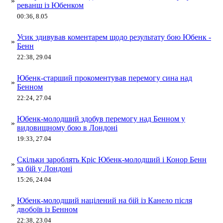
»
реванш із Юбенком
00:36, 8.05
Усик здивував коментарем щодо результату бою Юбенк -
»
Бенн
22:38, 29.04
Юбенк-старший прокоментував перемогу сина над
»
Бенном
22:24, 27.04
Юбенк-молодший здобув перемогу над Бенном у
»
видовищному бою в Лондоні
19:33, 27.04
Скільки зароблять Кріс Юбенк-молодший і Конор Бенн
»
за бій у Лондоні
15:26, 24.04
Юбенк-молодший націлений на бій із Канело після
»
двобоїв із Бенном
22:38, 23.04