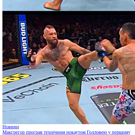
Новини
Макгрегор програв технічним нокаутом Голловею у першому