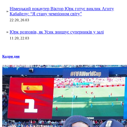
Німецький нокаутер Віктор Юрк готує виклик Агиту
»
Кабайелу: “Я стану чемпіоном світу”
22:20, 26.03
»
Юрк розповів, як Усик знищує суперників у залі
11:20, 22.03
Кадри дня