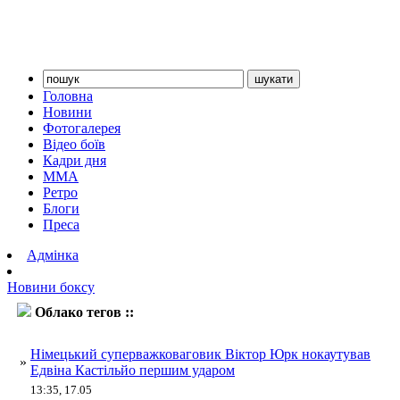
Головна
Новини
Фотогалерея
Відео боїв
Кадри дня
ММА
Ретро
Блоги
Преса
Адмінка
Новини боксу
Облако тегов ::
Юрк
Німецький суперважковаговик Віктор Юрк нокаутував
»
Едвіна Кастільйо першим ударом
13:35, 17.05