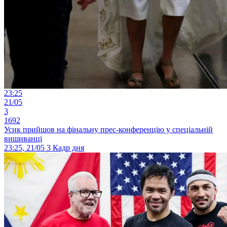
23:25
21/05
3
1692
Усик прийшов на фінальну прес-конференцію у спеціальній
вишиванці
23:25, 21/05
3
Кадр дня