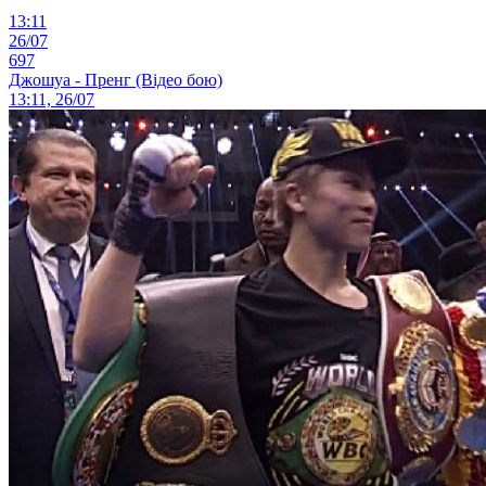
13:11
26/07
697
Джошуа - Пренг (Відео бою)
13:11, 26/07