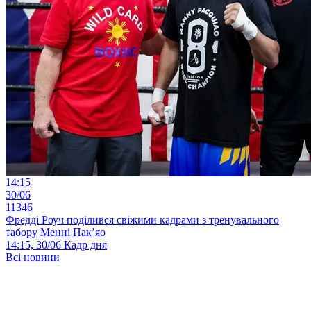
14:15
30/06
11346
Фредді Роуч поділився свіжими кадрами з тренувального
табору Менні Пак’яо
14:15, 30/06
Кадр дня
Всі новини