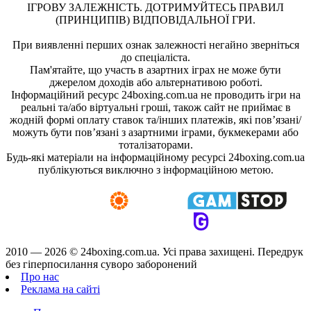
ІГРОВУ ЗАЛЕЖНІСТЬ. ДОТРИМУЙТЕСЬ ПРАВИЛ
(ПРИНЦИПІВ) ВІДПОВІДАЛЬНОЇ ГРИ.
При виявленні перших ознак залежності негайно зверніться
до спеціаліста.
Пам'ятайте, що участь в азартних іграх не може бути
джерелом доходів або альтернативою роботі.
Інформаційний ресурс 24boxing.com.ua не проводить ігри на
реальні та/або віртуальні гроші, також сайт не приймає в
жодній формі оплату ставок та/інших платежів, які пов’язані/
можуть бути пов’язані з азартними іграми, букмекерами або
тоталізаторами.
Будь-які матеріали на інформаційному ресурсі 24boxing.com.ua
публікуються виключно з інформаційною метою.
2010 — 2026 ©
24boxing.com.ua.
Усi права захищенi. Передрук
без гіперпосилання суворо заборонений
Про нас
Реклама на сайті