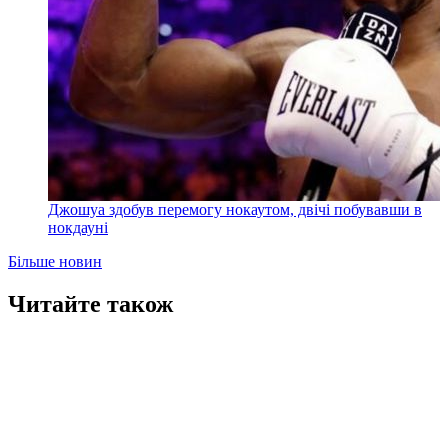
Джошуа здобув перемогу нокаутом, двічі побувавши в
нокдауні
Більше новин
Читайте також