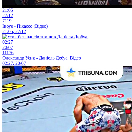
21:05
27/12
7119
Іноуе - Пікассо (Відео)
21:05, 27/12
02:27
20/07
11176
Олександр Усик - Даніель Дебуа. Відео
02:27, 20/07