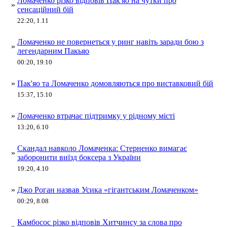
Ломаченко різко відповів Пак'яо на чутки про
»
сенсаційний бій
22:20, 1.11
Ломаченко не повернеться у ринг навіть заради бою з
»
легендарним Пакьяо
00:20, 19.10
»
Пак'яо та Ломаченко домовляються про виставковий бій
15:37, 15.10
»
Ломаченко втрачає підтримку у рідному місті
13:20, 6.10
Скандал навколо Ломаченка: Стерненко вимагає
»
заборонити виїзд боксера з України
19:20, 4.10
»
Джо Роган назвав Усика «гігантським Ломаченком»
00:29, 8.08
Камбосос різко відповів Хитчинсу за слова про
»