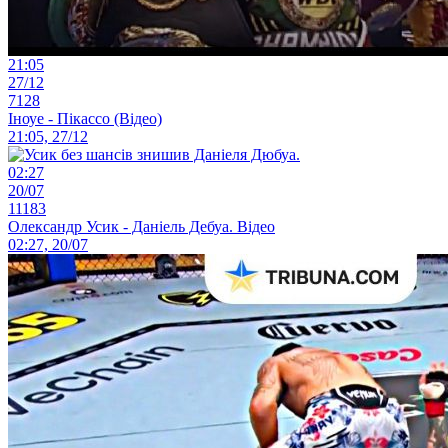
21:05
27/12
7128
Іноуе - Пікассо (Відео)
21:05, 27/12
02:27
20/07
11183
Олександр Усик - Даніель Дебуа. Відео
02:27, 20/07