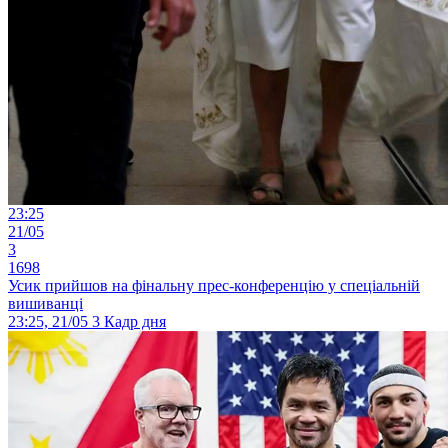
23:25
21/05
3
1698
Усик прийшов на фінальну прес-конференцію у спеціальній
вишиванці
23:25, 21/05
3
Кадр дня