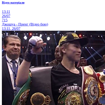
Відео матеріали
13:11
26/07
715
Джошуа - Пренг (Відео бою)
13:11, 26/07