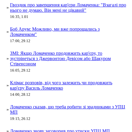
Гвоздик про завершення кар'єри Ломаченка: "Взагалі про
»
нього не думаю. Він мені не цікавий"
16:35, 1.01
Боб Арум: Можливо, ми вже попрощались з
»
Ломаченком"
17:00, 29.12
ЗМІ: Якщо Ломаченко продовжить кар'єру, то
»
зустрінеться з Джервонтою Девісом або Шакуром
Стівенсоном
16:05, 29.12
Клімас розповів, від чого залежить чи продовжить
»
кар'єру Василь Ломаченко
14:00, 28.12
Ломаченко сказав, що треба робити зі зрадниками з УПЦ
»
МП
19:15, 26.12
»
Ломаченко знову заговорив про утиски УПЦ МП