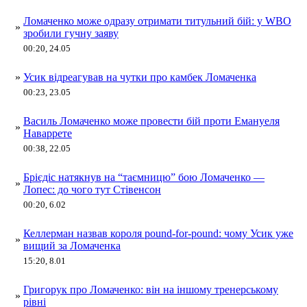
Ломаченко може одразу отримати титульний бій: у WBO
»
зробили гучну заяву
00:20, 24.05
»
Усик відреагував на чутки про камбек Ломаченка
00:23, 23.05
Василь Ломаченко може провести бій проти Емануеля
»
Наваррете
00:38, 22.05
Брієдіс натякнув на “таємницю” бою Ломаченко —
»
Лопес: до чого тут Стівенсон
00:20, 6.02
Келлерман назвав короля pound-for-pound: чому Усик уже
»
вищий за Ломаченка
15:20, 8.01
Григорук про Ломаченко: він на іншому тренерському
»
рівні