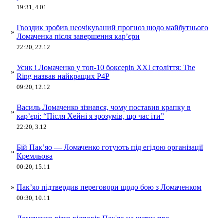
19:31, 4.01
Гвоздик зробив неочікуваний прогноз щодо майбутнього
»
Ломаченка після завершення кар’єри
22:20, 22.12
Усик і Ломаченко у топ-10 боксерів XXI століття: The
»
Ring назвав найкращих P4P
09:20, 12.12
Василь Ломаченко зізнався, чому поставив крапку в
»
кар’єрі: “Після Хейні я зрозумів, що час іти”
22:20, 3.12
Бій Пак’яо — Ломаченко готують під егідою організації
»
Кремльова
00:20, 15.11
»
Пак’яо підтвердив переговори щодо бою з Ломаченком
00:30, 10.11