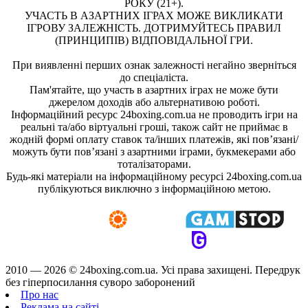
РОКУ (21+).
УЧАСТЬ В АЗАРТНИХ ІГРАХ МОЖЕ ВИКЛИКАТИ
ІГРОВУ ЗАЛЕЖНІСТЬ. ДОТРИМУЙТЕСЬ ПРАВИЛ
(ПРИНЦИПІВ) ВІДПОВІДАЛЬНОЇ ГРИ.
При виявленні перших ознак залежності негайно зверніться
до спеціаліста.
Пам'ятайте, що участь в азартних іграх не може бути
джерелом доходів або альтернативою роботі.
Інформаційний ресурс 24boxing.com.ua не проводить ігри на
реальні та/або віртуальні гроші, також сайт не приймає в
жодній формі оплату ставок та/інших платежів, які пов’язані/
можуть бути пов’язані з азартними іграми, букмекерами або
тоталізаторами.
Будь-які матеріали на інформаційному ресурсі 24boxing.com.ua
публікуються виключно з інформаційною метою.
2010 — 2026 ©
24boxing.com.ua.
Усi права захищенi. Передрук
без гіперпосилання суворо заборонений
Про нас
Реклама на сайті