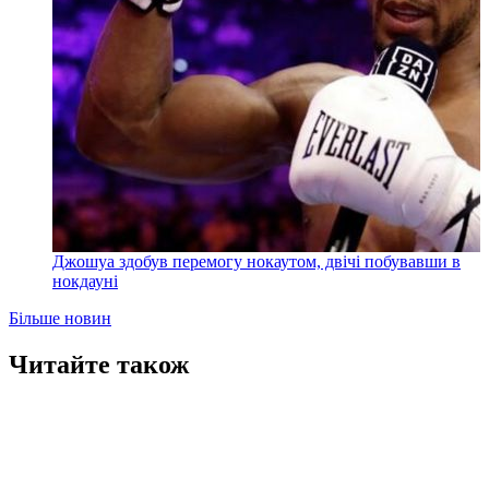
Джошуа здобув перемогу нокаутом, двічі побувавши в
нокдауні
Більше новин
Читайте також