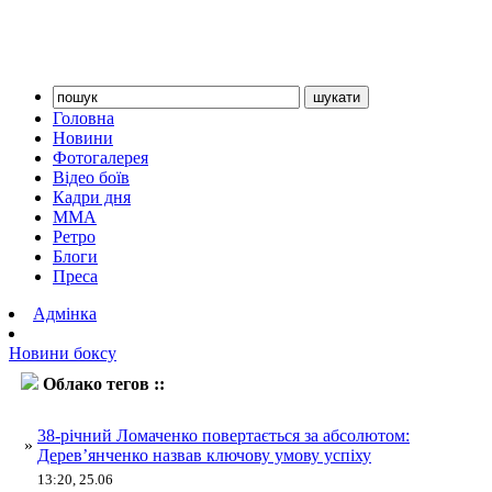
Головна
Новини
Фотогалерея
Відео боїв
Кадри дня
ММА
Ретро
Блоги
Преса
Адмінка
Новини боксу
Облако тегов ::
ломаченко
38-річний Ломаченко повертається за абсолютом:
»
Дерев’янченко назвав ключову умову успіху
13:20, 25.06