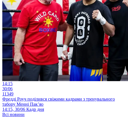
14:15
30/06
11349
Фредді Роуч поділився свіжими кадрами з тренувального
табору Менні Пак’яо
14:15, 30/06
Кадр дня
Всі новини