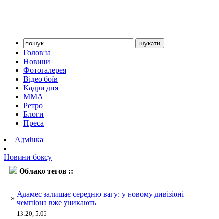
Головна
Новини
Фотогалерея
Відео боїв
Кадри дня
ММА
Ретро
Блоги
Преса
Адмінка
Новини боксу
Облако тегов ::
Адамес
Адамес залишає середню вагу: у новому дивізіоні
»
чемпіона вже уникають
13:20, 5.06