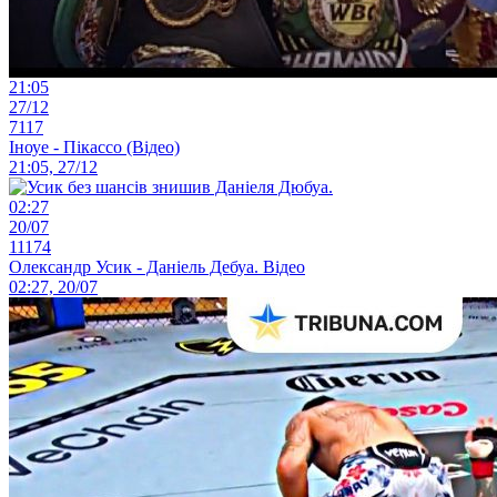
21:05
27/12
7117
Іноуе - Пікассо (Відео)
21:05, 27/12
02:27
20/07
11174
Олександр Усик - Даніель Дебуа. Відео
02:27, 20/07