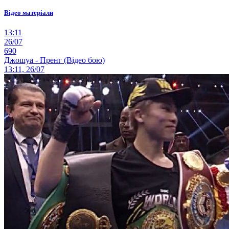
Відео матеріали
13:11
26/07
690
Джошуа - Пренг (Відео бою)
13:11, 26/07