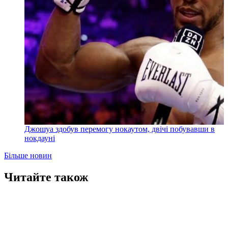
Джошуа здобув перемогу нокаутом, двічі побувавши в
нокдауні
Більше новин
Читайте також