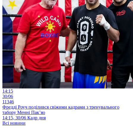
14:15
30/06
11346
Фредді Роуч поділився свіжими кадрами з тренувального
табору Менні Пак’яо
14:15, 30/06
Кадр дня
Всі новини