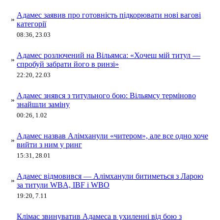
Адамес заявив про готовність підкорювати нові вагові
»
категорії
08:36, 23.03
Адамес розлючений на Вільямса: «Хочеш мій титул —
»
спробуй забрати його в ринзі»
22:20, 22.03
Адамес знявся з титульного бою: Вільямсу терміново
»
знайшли заміну
00:26, 1.02
Адамес назвав Алімханули «читером», але все одно хоче
»
вийти з ним у ринг
15:31, 28.01
Адамес відмовився — Алімханули битиметься з Ларою
»
за титули WBA, IBF і WBO
19:20, 7.11
Клімас звинуватив Адамеса в ухиленні від бою з