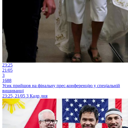
23:25
21/05
3
1688
Усик прийшов на фінальну прес-конференцію у спеціальній
вишиванці
23:25, 21/05
3
Кадр дня