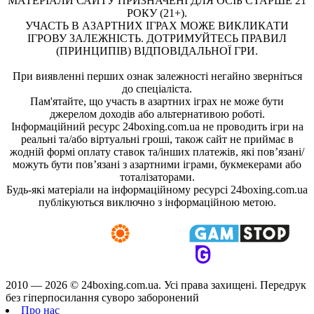
МАТЕРІАЛИ САЙТУ ПРИЗНАЧЕНІ ДЛЯ ОСІБ СТАРШЕ 21
РОКУ (21+).
УЧАСТЬ В АЗАРТНИХ ІГРАХ МОЖЕ ВИКЛИКАТИ
ІГРОВУ ЗАЛЕЖНІСТЬ. ДОТРИМУЙТЕСЬ ПРАВИЛ
(ПРИНЦИПІВ) ВІДПОВІДАЛЬНОЇ ГРИ.
При виявленні перших ознак залежності негайно зверніться
до спеціаліста.
Пам'ятайте, що участь в азартних іграх не може бути
джерелом доходів або альтернативою роботі.
Інформаційний ресурс 24boxing.com.ua не проводить ігри на
реальні та/або віртуальні гроші, також сайт не приймає в
жодній формі оплату ставок та/інших платежів, які пов’язані/
можуть бути пов’язані з азартними іграми, букмекерами або
тоталізаторами.
Будь-які матеріали на інформаційному ресурсі 24boxing.com.ua
публікуються виключно з інформаційною метою.
2010 — 2026 ©
24boxing.com.ua.
Усi права захищенi. Передрук
без гіперпосилання суворо заборонений
Про нас