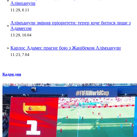
»
Алімханули
11:29, 6.11
Алімханули змінив пріоритети: тепер хоче битися лише з
»
Адамесом
13:29, 16.04
»
Карлос Адамес прагне бою з Жанібеком Алімханули
11:23, 7.04
Кадри дня