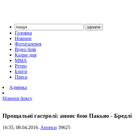
Головна
Новини
Фотогалерея
Відео боїв
Кадри дня
ММА
Ретро
Блоги
Преса
Адмінка
Новини боксу
Прощальні гастролі: анонс бою Пакьяо - Бредлі
16:35,
08.04.2016.
Анонси
39625