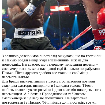
З великою долею ймовірності слід очікувати, що на третій бій
із Пакьяо Бредлі вийде куди впевненішим, ніж на два
попередніх. Нагадаємо, що у першому присудили перемогу
саме американцю, хоча насправді тоді банально пограбували
Пакьяо. Після другого двобою все стало на свої місця –
перемога Пакьяо.
Для Бредлі визначальними у цьому протистоянні повинні
стати два фактори: швидкі ноги і холодна голова. Тімоті
любить влаштовувати розміни і рідко коли він виходить з них
переможцем. А в боях із Проводніковим та Чавесом
американець за це ледь не поплатився. Не варто таке
повторювати і з Пакьяо. Філіппінець хоч і постарів, все ж і