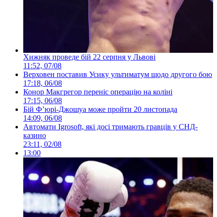
Хижняк проведе бій 22 серпня у Львові
11:52, 07/08
Верховен поставив Усику ультиматум щодо другого бою
17:18, 06/08
Конор Макгрегор переніс операцію на коліні
17:15, 06/08
Бій Ф’юрі-Джошуа може пройти 20 листопада
14:09, 06/08
Автомати Igrosoft, які досі тримають гравців у СНД-
казино
23:11, 02/08
13:00