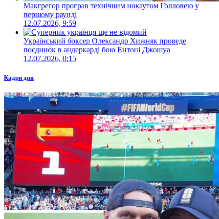
Макгрегор програв технічним нокаутом Голловею у
першому раунді
12.07.2026, 9:59
Український боксер Олександр Хижняк проведе
поєдинок в андеркарді бою Ентоні Джошуа
12.07.2026, 0:15
Кадри дня