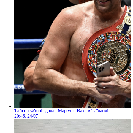
Тайсон Ф'юрі здолав Маріуша Ваха в Таїланді
20:46, 24/07