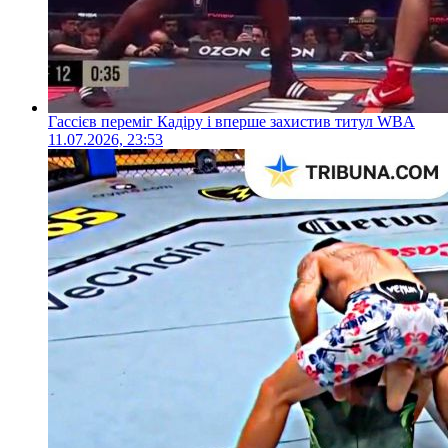
Гассієв переміг Кадіру і вперше захистив титул WBA
11.07.2026, 23:53