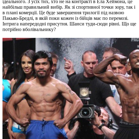
ідеального. З усіх тих, хто не на контракті в Ела Хеймона, це
найбільш правильний вибір. Як зі спортивної точки зору, так і
в плані комерції. Це буде завершення трилогії під назвою
Пакьяо-Бредлі, в якій поки кожен із бійців має по перемозі.
Інтрига напередодні присутня. Шанси туди-сюди рівні. Що ще
потрібно вболівальнику?