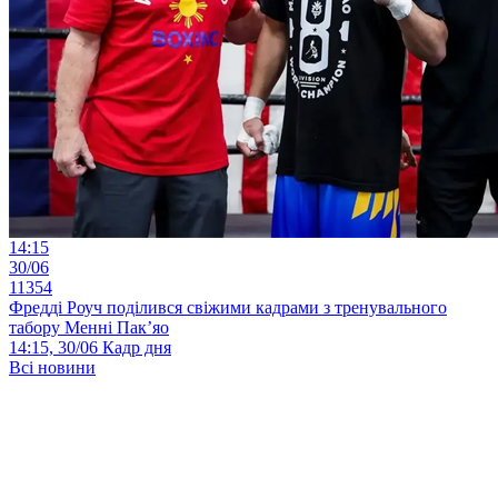
14:15
30/06
11354
Фредді Роуч поділився свіжими кадрами з тренувального
табору Менні Пак’яо
14:15, 30/06
Кадр дня
Всі новини