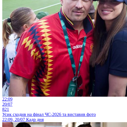
22:09
20/07
821
Усик сходив на фінал ЧС-2026 та виставив фото
22:09, 20/07
Кадр дня