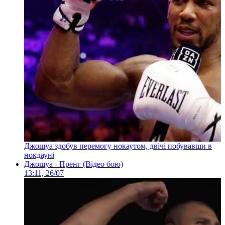
Джошуа здобув перемогу нокаутом, двічі побувавши в
нокдауні
Джошуа - Пренг (Відео бою)
13:11, 26/07