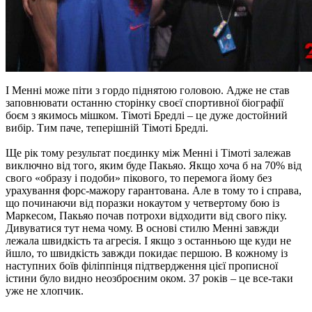
І Менні може піти з гордо піднятою головою. Адже не став
заповнювати останню сторінку своєї спортивної біографії
боєм з якимось мішком. Тімоті Бредлі – це дуже достойний
вибір. Тим паче, теперішній Тімоті Бредлі.
Ще рік тому результат поєдинку між Менні і Тімоті залежав
виключно від того, яким буде Пакьяо. Якщо хоча б на 70% від
свого «образу і подоби» пікового, то перемога йому без
урахування форс-мажору гарантована. Але в тому то і справа,
що починаючи від поразки нокаутом у четвертому бою із
Маркесом, Пакьяо почав потрохи відходити від свого піку.
Дивуватися тут нема чому. В основі стилю Менні завжди
лежала швидкість та агресія. І якщо з останньою ще куди не
йшло, то швидкість завжди покидає першою. В кожному із
наступних боїв філіппінця підтвердження цієї прописної
істини було видно неозброєним оком. 37 років – це все-таки
уже не хлопчик.