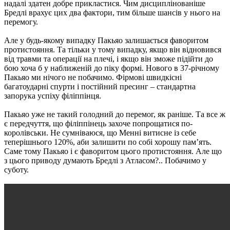
надалі здатен добре прикластися. Чим дисциплінованіше
Бредлі врахує цих два фактори, тим більше шансів у нього на
перемогу.
Але у будь-якому випадку Пакьяо залишається фаворитом
протистояння. Та тільки у тому випадку, якщо він відновився
від травми та операції на плечі, і якщо він зможе підійти до
бою хоча б у наближеній до піку формі. Нового в 37-річному
Пакьяо ми нічого не побачимо. Фірмові швидкісні
багатоударні спурти і постійний пресинг – стандартна
запорука успіху філіппінця.
Пакьяо уже не такий голодний до перемог, як раніше. Та все ж
є передчуття, що філіппінець захоче попрощатися по-
королівськи. Не сумніваюся, що Менні витисне із себе
теперішнього 120%, аби залишити по собі хорошу пам’ять.
Саме тому Пакьяо і є фаворитом цього протистояння. Але що
з цього приводу думають Бредлі з Атласом?.. Побачимо у
суботу.