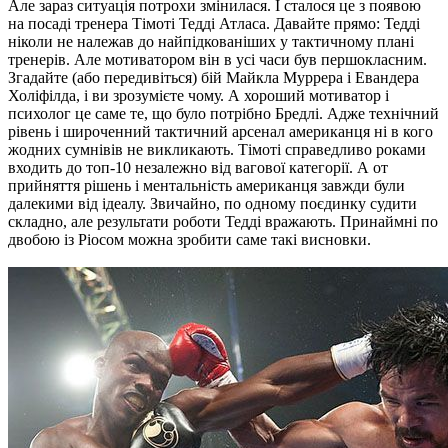
Але зараз ситуація потрохи змінилася. І сталося це з появою
на посаді тренера Тімоті Тедді Атласа. Давайте прямо: Тедді
ніколи не належав до найпідкованіших у тактичному плані
тренерів. Але мотиватором він в усі часи був першокласним.
Згадайте (або передивіться) бій Майкла Муррера і Евандера
Холіфілда, і ви зрозумієте чому. А хороший мотиватор і
психолог це саме те, що було потрібно Бредлі. Адже технічний
рівень і широченний тактичний арсенал американця ні в кого
жодних сумнівів не викликають. Тімоті справедливо роками
входить до топ-10 незалежно від вагової категорії. А от
прийняття рішень і ментальність американця завжди були
далекими від ідеалу. Звичайно, по одному поєдинку судити
складно, але результати роботи Тедді вражають. Принаймні по
двобою із Ріосом можна зробити саме такі висновки.