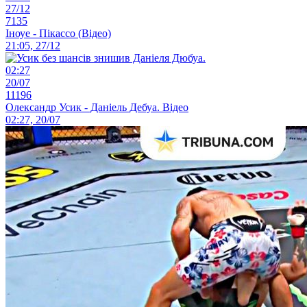
27/12
7135
Іноуе - Пікассо (Відео)
21:05, 27/12
02:27
20/07
11196
Олександр Усик - Даніель Дебуа. Відео
02:27, 20/07