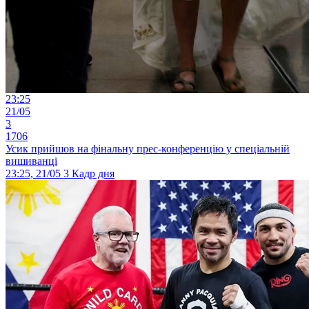
23:25
21/05
3
1706
Усик прийшов на фінальну прес-конференцію у спеціальній
вишиванці
23:25, 21/05
3
Кадр дня