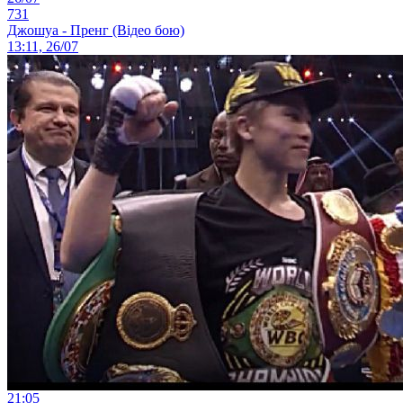
731
Джошуа - Пренг (Відео бою)
13:11, 26/07
21:05