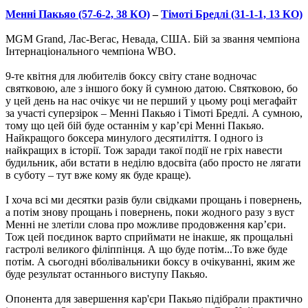
Менні Пакьяо (57-6-2, 38 КО)
–
Тімоті Бредлі (31-1-1, 13 КО)
MGM Grand, Лас-Вегас, Невада, США. Бій за звання чемпіона
Інтернаціонального чемпіона WBO.
9-те квітня для любителів боксу світу стане водночас
святковою, але з іншого боку й сумною датою. Святковою, бо
у цей день на нас очікує чи не перший у цьому році мегафайт
за участі суперзірок – Менні Пакьяо і Тімоті Бредлі. А сумною,
тому що цей бій буде останнім у кар’єрі Менні Пакьяо.
Найкращого боксера минулого десятиліття. І одного із
найкращих в історії. Тож заради такої події не гріх навести
будильник, аби встати в неділю вдосвіта (або просто не лягати
в суботу – тут вже кому як буде краще).
І хоча всі ми десятки разів були свідками прощань і повернень,
а потім знову прощань і повернень, поки жодного разу з вуст
Менні не злетіли слова про можливе продовження кар’єри.
Тож цей поєдинок варто сприймати не інакше, як прощальні
гастролі великого філіппінця. А що буде потім...То вже буде
потім. А сьогодні вболівальники боксу в очікуванні, яким же
буде результат останнього виступу Пакьяо.
Опонента для завершення кар'єри Пакьяо підібрали практично