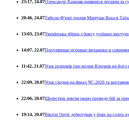
23:17, 24.07
Олександр Хижняк виявився легшим за с
20:46, 24.07
Тайсон Ф'юрі здолав Маріуша Ваха в Таїл
13:03, 23.07
Українська збірна з боксу успішно виступ
14:07, 22.07
Популярные игровые механики в совреме
11:42, 21.07
Усик розповів про вплив Кличків на його 
22:09, 20.07
Усик сходив на фінал ЧС-2026 та вистави
22:06, 20.07
Шелестюк зовсім скоро проведе бій за п
19:14, 20.07
Віктор Ортіс дебютував у боях на голих 