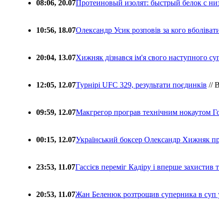
08:06, 20.07
Протеиновый изолят: быстрый белок с ни
10:56, 18.07
Олександр Усик розповів за кого вболіва
20:04, 13.07
Хижняк дізнався ім'я свого наступного с
12:05, 12.07
Турнірі UFC 329, результати поєдинків
// 
09:59, 12.07
Макгрегор програв технічним нокаутом Г
00:15, 12.07
Український боксер Олександр Хижняк пр
23:53, 11.07
Гассієв переміг Кадіру і вперше захистив
20:53, 11.07
Жан Беленюк розтрощив суперника в суп