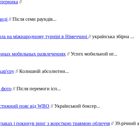
уперника
//
анді
// Після семи раундів...
ила на міжнародному турнірі в Німеччині
// українська збірна ...
нных мобильных развлечениях
// Успех мобильной иг...
кар'єру
// Колишній абсолютни...
в фото
// Після перемоги ісп...
рестижний пояс від WBO
// Український боксер...
кулаках і покинув ринг з жорсткою травмою обличчя
// 39-річний 