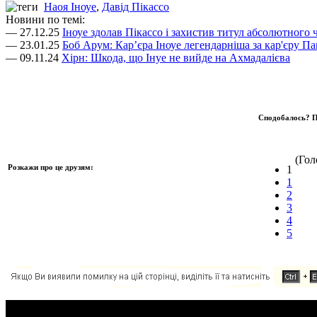
Наоя Іноуе
,
Давід Пікассо
Новини по темі:
— 27.12.25
Іноуе здолав Пікассо і захистив титул абсолютного 
— 23.01.25
Боб Арум: Кар’єра Іноуе легендарніша за кар'єру Па
— 09.11.24
Хірн: Шкода, що Інуе не вийде на Ахмадалієва
Сподобалось? П
(Голо
Розкажи про це друзям:
1
1
2
3
4
5
Додавання коментаря: