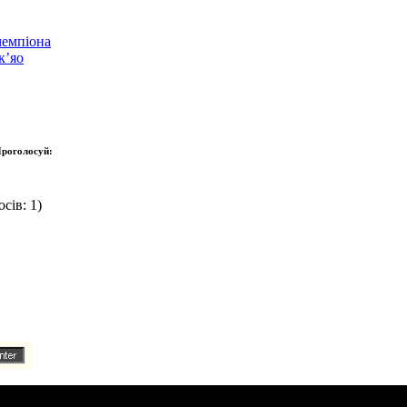
чемпіона
к’яо
роголосуй:
сів: 1)