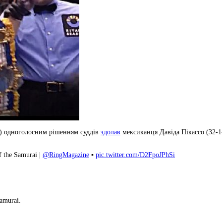
КО) одноголосним рішенням суддів
здолав
мексиканця Давіда Пікассо (32-1-
f the Samurai |
@RingMagazine
▪️
pic.twitter.com/D2FpoJPhSi
amurai.