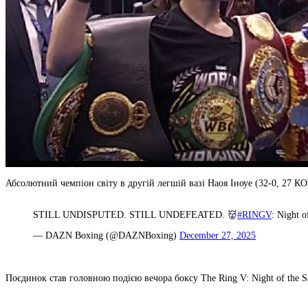
Абсолютний чемпіон світу в другій легшій вазі Наоя Іноуе (32-0, 27 
STILL UNDISPUTED. STILL UNDEFEATED. 👹
#RINGV
: Night o
— DAZN Boxing (@DAZNBoxing)
December 27, 2025
Поєдинок став головною подією вечора боксу The Ring V: Night of the S