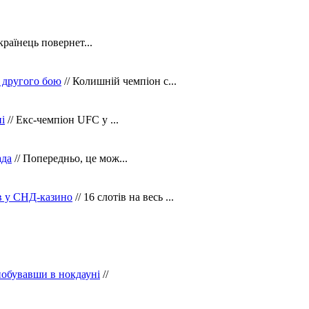
країнець повернет...
 другого бою
// Колишній чемпіон с...
і
// Екс-чемпіон UFC у ...
ада
// Попередньо, це мож...
ів у СНД-казино
// 16 слотів на весь ...
побувавши в нокдауні
//