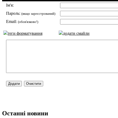
Ім'я:
Пароль:
(якщо зареєстрований)
Email:
(обов'язково!)
теги форматування
додати смайли
Останні новини