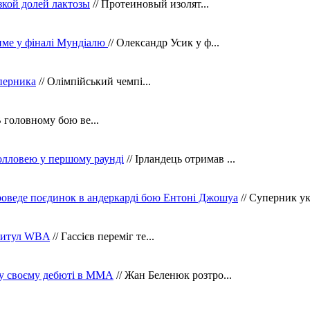
зкой долей лактозы
// Протеиновый изолят...
тиме у фіналі Мундіалю
// Олександр Усик у ф...
уперника
// Олімпійський чемпі...
В головному бою ве...
олловею у першому раунді
// Ірландець отримав ...
оведе поєдинок в андеркарді бою Ентоні Джошуа
// Суперник укр
 титул WBA
// Гассієв переміг те...
 у своєму дебюті в ММА
// Жан Беленюк розтро...