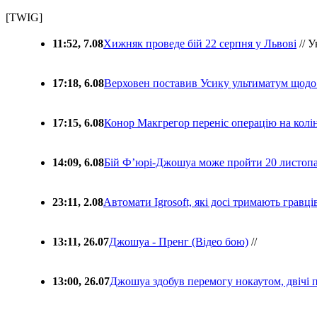
[TWIG]
11:52, 7.08
Хижняк проведе бій 22 серпня у Львові
// У
17:18, 6.08
Верховен поставив Усику ультиматум щодо
17:15, 6.08
Конор Макгрегор переніс операцію на колін
14:09, 6.08
Бій Ф’юрі-Джошуа може пройти 20 листоп
23:11, 2.08
Автомати Igrosoft, які досі тримають гравц
13:11, 26.07
Джошуа - Пренг (Відео бою)
//
13:00, 26.07
Джошуа здобув перемогу нокаутом, двічі 