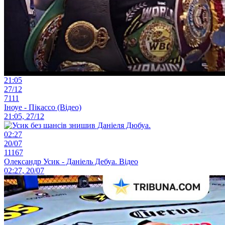
21:05
27/12
7111
Іноуе - Пікассо (Відео)
21:05, 27/12
02:27
20/07
11167
Олександр Усик - Даніель Дебуа. Відео
02:27, 20/07