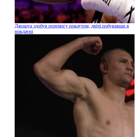
Джошуа здобув перемогу нокаутом, двічі побувавши в
нокдауні