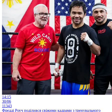
14:15
30/06
11343
Фредді Роуч поділився свіжими кадрами з тренувального