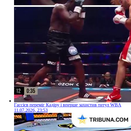
Гассієв переміг Кадіру і вперше захистив титул WBA
11.07.2026, 23:53