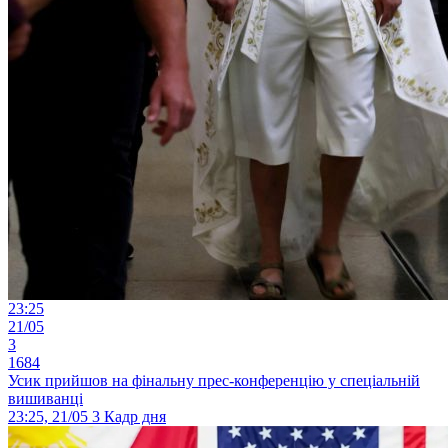
23:25
21/05
3
1684
Усик прийшов на фінальну прес-конференцію у спеціальній
вишиванці
23:25, 21/05
3
Кадр дня