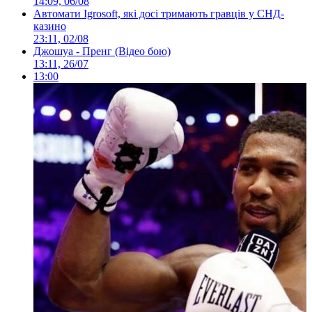
14:09, 06/08
Автомати Igrosoft, які досі тримають гравців у СНД-
казино
23:11, 02/08
Джошуа - Пренг (Відео бою)
13:11, 26/07
13:00