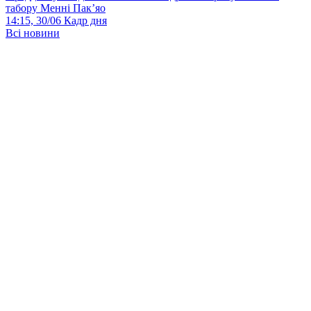
табору Менні Пак’яо
14:15, 30/06
Кадр дня
Всі новини