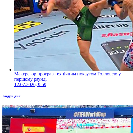
Макгрегор програв технічним нокаутом Голловею у
першому раунді
12.07.2026, 9:59
Кадри дня