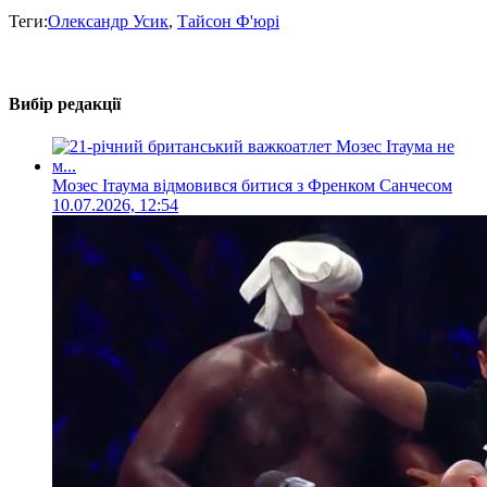
Теги:
Олександр Усик
,
Тайсон Ф'юрі
Вибір редакції
Мозес Ітаума відмовився битися з Френком Санчесом
10.07.2026, 12:54