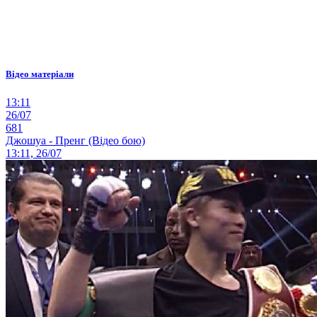
Відео матеріали
13:11
26/07
681
Джошуа - Пренг (Відео бою)
13:11, 26/07