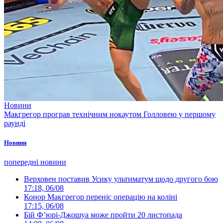
Новини
Макгрегор програв технічним нокаутом Голловею у першому
раунді
Новини
попередні новини
Верховен поставив Усику ультиматум щодо другого бою
17:18, 06/08
Конор Макгрегор переніс операцію на коліні
17:15, 06/08
Бій Ф’юрі-Джошуа може пройти 20 листопада