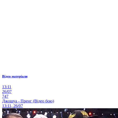
Відео матеріали
13:11
26/07
747
Джошуа - Пренг (Відео бою)
13:11, 26/07