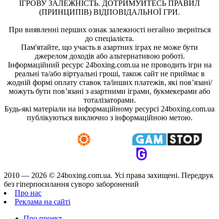
ІГРОВУ ЗАЛЕЖНІСТЬ. ДОТРИМУЙТЕСЬ ПРАВИЛ
(ПРИНЦИПІВ) ВІДПОВІДАЛЬНОЇ ГРИ.
При виявленні перших ознак залежності негайно зверніться
до спеціаліста.
Пам'ятайте, що участь в азартних іграх не може бути
джерелом доходів або альтернативою роботі.
Інформаційний ресурс 24boxing.com.ua не проводить ігри на
реальні та/або віртуальні гроші, також сайт не приймає в
жодній формі оплату ставок та/інших платежів, які пов’язані/
можуть бути пов’язані з азартними іграми, букмекерами або
тоталізаторами.
Будь-які матеріали на інформаційному ресурсі 24boxing.com.ua
публікуються виключно з інформаційною метою.
2010 — 2026 ©
24boxing.com.ua.
Усi права захищенi. Передрук
без гіперпосилання суворо заборонений
Про нас
Реклама на сайті
Про проект