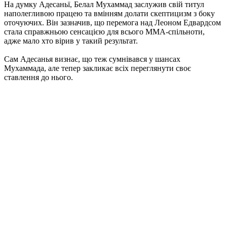
На думку Адесаньї, Белал Мухаммад заслужив свій титул
наполегливою працею та вмінням долати скептицизм з боку
оточуючих. Він зазначив, що перемога над Леоном Едвардсом
стала справжньою сенсацією для всього ММА-спільноти,
адже мало хто вірив у такий результат.
Сам Адесанья визнає, що теж сумнівався у шансах
Мухаммада, але тепер закликає всіх переглянути своє
ставлення до нього.