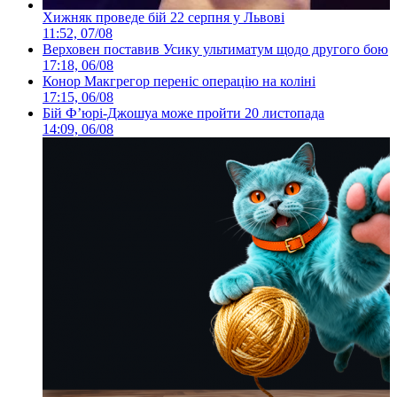
Хижняк проведе бій 22 серпня у Львові
11:52, 07/08
Верховен поставив Усику ультиматум щодо другого бою
17:18, 06/08
Конор Макгрегор переніс операцію на коліні
17:15, 06/08
Бій Ф’юрі-Джошуа може пройти 20 листопада
14:09, 06/08