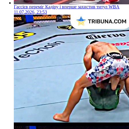
Гассієв переміг Кадіру і вперше захистив титул WBA
11.07.2026, 23:53