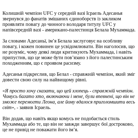
Колишній чемпіон UFC у середній вазі Ісраель Адесанья
звернувся до фанатів змішаних єдиноборств із закликом
проявляти повагу до чинного володаря титулу UFC у
напівсередній вазі - американо-палестинця Белала Мухаммада.
За словами Адесаньї, ім’я Белала заслуговує на особливу
повагу, і кожен повинен це усвідомлювати. Він наголосив, що
не розуміє, чому деякі люди критикують Мухаммада, і навіть
припустив, що це може бути пов’язано з його палестинським
походженням, що є проявом расизму.
Адесанья підкреслив, що Белал - справжній чемпіон, який зміг
довести свою силу на найвищому рівні.
«
Я просто хочу сказати, що цей хлопець - справжній чемпіон.
Чомусь багато хто, включаючи і мене, були впевнені, що він не
зможе перемогти Леона, але йому вдалося приголомшити весь
світ
», - заявив Ісраель.
Він додав, що навіть якщо комусь не подобається стиль
Мухаммада або те, що він не завжди завершує бої достроково,
це не привід не поважати його ім’я.