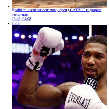
Драйв та чесні заноси: чому бренд CATBET підкорює
гемблерів
23:46, 04/08
13:00