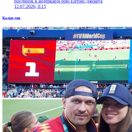
поєдинок в андеркарді бою Ентоні Джошуа
12.07.2026, 0:15
Кадри дня