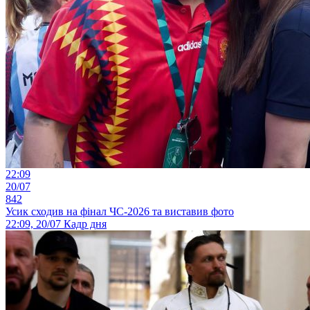
22:09
20/07
842
Усик сходив на фінал ЧС-2026 та виставив фото
22:09, 20/07
Кадр дня