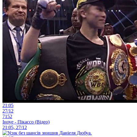
21:05
27/12
7152
Іноуе - Пікассо (Відео)
21:05, 27/12