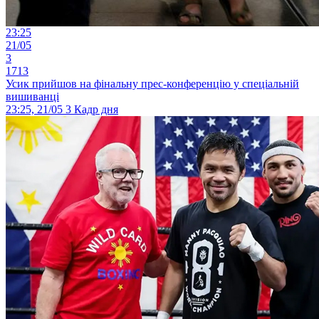
23:25
21/05
3
1713
Усик прийшов на фінальну прес-конференцію у спеціальній
вишиванці
23:25, 21/05
3
Кадр дня