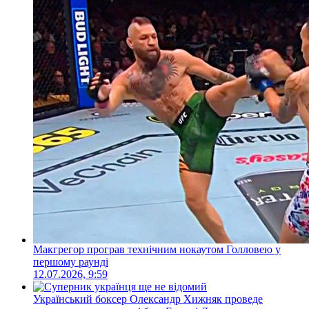
Макгрегор програв технічним нокаутом Голловею у
першому раунді
12.07.2026, 9:59
Український боксер Олександр Хижняк проведе