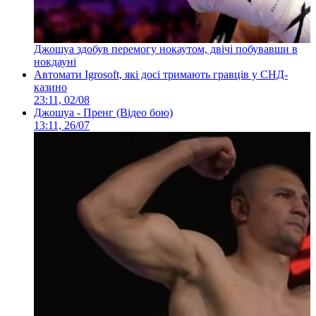
Джошуа здобув перемогу нокаутом, двічі побувавши в
нокдауні
Автомати Igrosoft, які досі тримають гравців у СНД-
казино
23:11, 02/08
Джошуа - Пренг (Відео бою)
13:11, 26/07