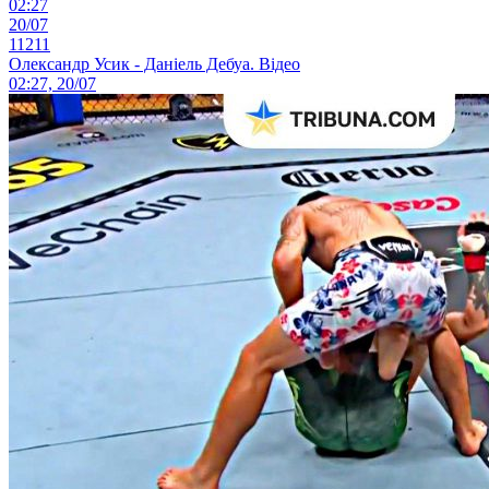
02:27
20/07
11211
Олександр Усик - Даніель Дебуа. Відео
02:27, 20/07