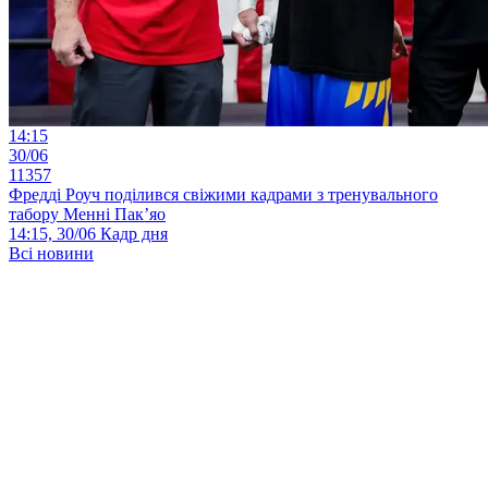
14:15
30/06
11357
Фредді Роуч поділився свіжими кадрами з тренувального
табору Менні Пак’яо
14:15, 30/06
Кадр дня
Всі новини