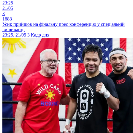
23:25
21/05
3
1688
Усик прийшов на фінальну прес-конференцію у спеціальній
вишиванці
23:25, 21/05
3
Кадр дня