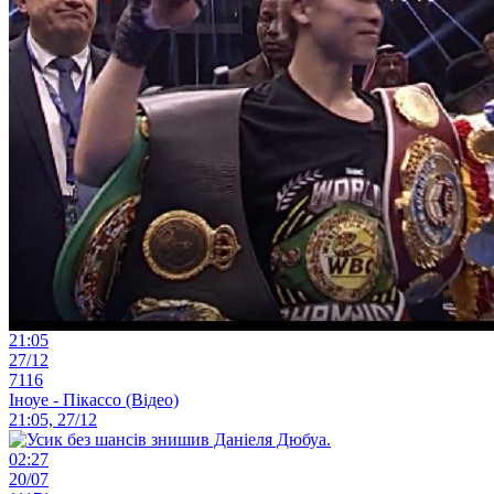
21:05
27/12
7116
Іноуе - Пікассо (Відео)
21:05, 27/12
02:27
20/07