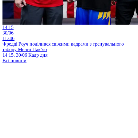
14:15
30/06
11346
Фредді Роуч поділився свіжими кадрами з тренувального
табору Менні Пак’яо
14:15, 30/06
Кадр дня
Всі новини