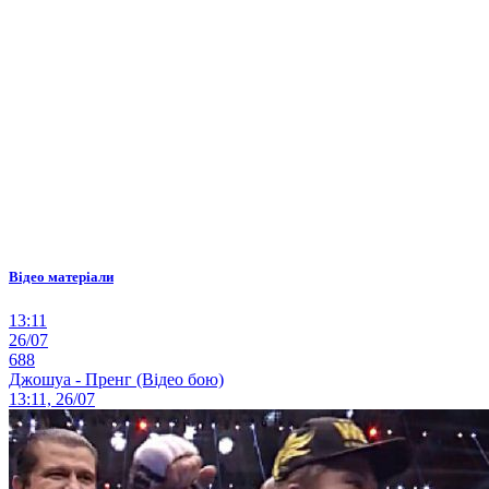
Відео матеріали
13:11
26/07
688
Джошуа - Пренг (Відео бою)
13:11, 26/07