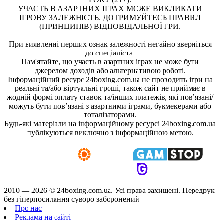
УЧАСТЬ В АЗАРТНИХ ІГРАХ МОЖЕ ВИКЛИКАТИ
ІГРОВУ ЗАЛЕЖНІСТЬ. ДОТРИМУЙТЕСЬ ПРАВИЛ
(ПРИНЦИПІВ) ВІДПОВІДАЛЬНОЇ ГРИ.
При виявленні перших ознак залежності негайно зверніться
до спеціаліста.
Пам'ятайте, що участь в азартних іграх не може бути
джерелом доходів або альтернативою роботі.
Інформаційний ресурс 24boxing.com.ua не проводить ігри на
реальні та/або віртуальні гроші, також сайт не приймає в
жодній формі оплату ставок та/інших платежів, які пов’язані/
можуть бути пов’язані з азартними іграми, букмекерами або
тоталізаторами.
Будь-які матеріали на інформаційному ресурсі 24boxing.com.ua
публікуються виключно з інформаційною метою.
2010 — 2026 ©
24boxing.com.ua.
Усi права захищенi. Передрук
без гіперпосилання суворо заборонений
Про нас
Реклама на сайті