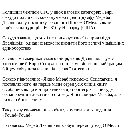
Колишній чемпіон UFC у двох вагових категоріях Генрі
Сехудо поділився своєю думкою щодо тріумфу Мераба
Двалішвілі у поєдинку-реванші з Шоном О'Меллі, який
відбувся на турнірі UFC 316 у Ньюарку (США).
Сехудо заявив, що хоч і не приховує своєї неприязні до
Двалішвілі, однак не може не визнати його величі у змішаних
єдиноборствах.
За словами американського бійця, якщо Двалішвілі зуміє
здолати ще й Кори Сендхагена, то саме він стане найкращим
бійцем світу незалежно від вагової категорії.
Сехудо підкреслив: «Якщо Мераб переможе Сендхагена, я
поставлю його на перше місце серед усіх бійців світу.
Особливо, якщо він проведе чотири бої за рік — це буде
беззаперечний доказ його статусу. Я ненавиджу Мераба, але
визнаю його велич».
Таку заяву екс-чемпіон зробив у коментарі для видання
«Pound4Pound».
Нагадаємо, Мераб Двалішвілі здобув перемогу над О'Меллі