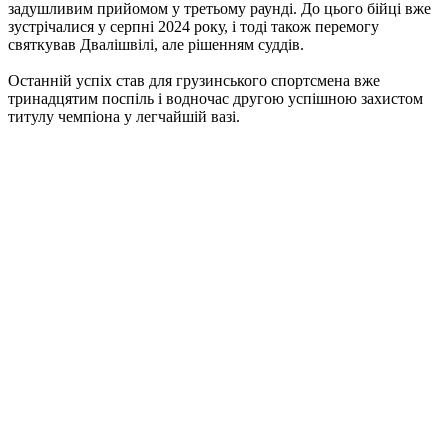
задушливим прийомом у третьому раунді. До цього бійці вже
зустрічалися у серпні 2024 року, і тоді також перемогу
святкував Двалішвілі, але рішенням суддів.
Останній успіх став для грузинського спортсмена вже
тринадцятим поспіль і водночас другою успішною захистом
титулу чемпіона у легчайшій вазі.