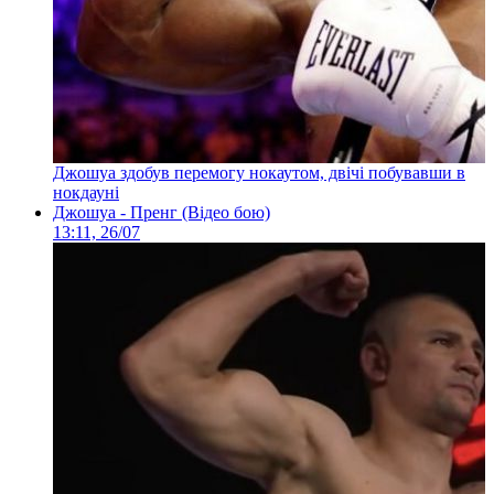
Джошуа здобув перемогу нокаутом, двічі побувавши в
нокдауні
Джошуа - Пренг (Відео бою)
13:11, 26/07