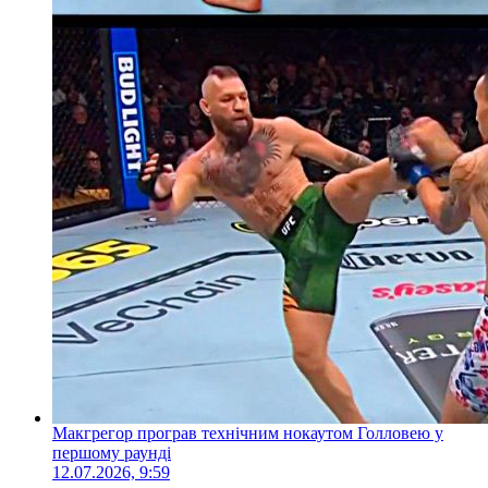
Макгрегор програв технічним нокаутом Голловею у
першому раунді
12.07.2026, 9:59