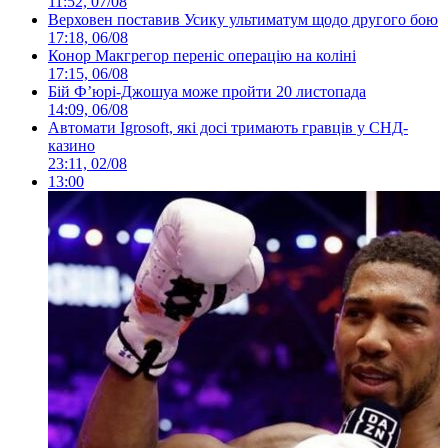
11:52, 07/08
Верховен поставив Усику ультиматум щодо другого бою
17:18, 06/08
Конор Макгрегор переніс операцію на коліні
17:15, 06/08
Бій Ф’юрі-Джошуа може пройти 20 листопада
14:09, 06/08
Автомати Igrosoft, які досі тримають гравців у СНД-
казино
23:11, 02/08
13:00