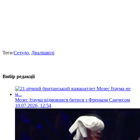
Теги:
Сехудо
,
Двалішвілі
Вибір редакції
Мозес Ітаума відмовився битися з Френком Санчесом
10.07.2026, 12:54