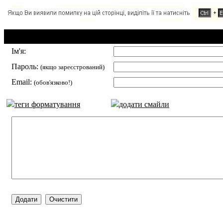
Додавання коментаря:
Ім'я:
Пароль:
(якщо зареєстрований)
Email:
(обов'язково!)
теги форматування
додати смайли