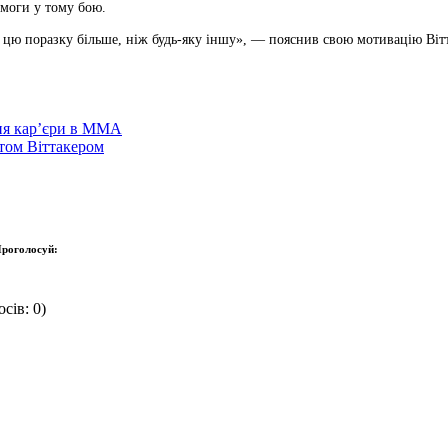
емоги у тому бою.
и цю поразку більше, ніж будь-яку іншу», — пояснив свою мотивацію Віт
ння кар’єри в ММА
ртом Віттакером
роголосуй:
сів: 0)