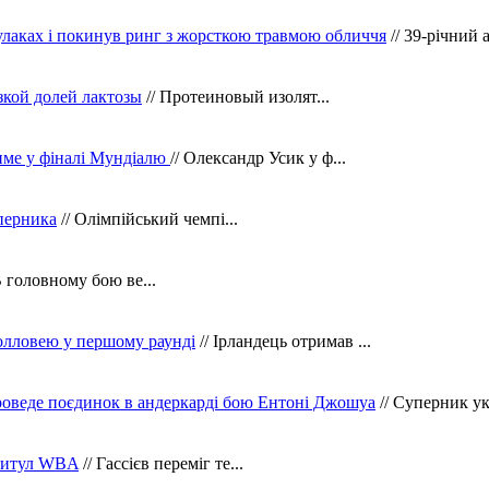
кулаках і покинув ринг з жорсткою травмою обличчя
// 39-річний 
зкой долей лактозы
// Протеиновый изолят...
тиме у фіналі Мундіалю
// Олександр Усик у ф...
уперника
// Олімпійський чемпі...
В головному бою ве...
олловею у першому раунді
// Ірландець отримав ...
оведе поєдинок в андеркарді бою Ентоні Джошуа
// Суперник укр
 титул WBA
// Гассієв переміг те...