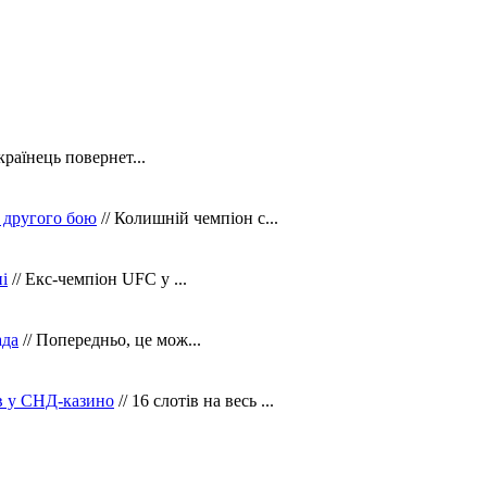
країнець повернет...
 другого бою
// Колишній чемпіон с...
і
// Екс-чемпіон UFC у ...
ада
// Попередньо, це мож...
ів у СНД-казино
// 16 слотів на весь ...