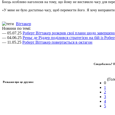
Боєць особливо наголосив на тому, що йому не вистачило часу для пер
«У мене не було достатньо часу, щоб перемогти його. Я хочу виправит
Віттакер
Новини по темі:
— 05.07.25
Роберт Віттакер розкрив свої плани щодо заверше
— 04.06.25
Реньє де Ріддер поділився стратегією на бій із Робе
— 11.05.25
Роберт Віттакер повертається в октагон
Сподобалось? П
(Голо
Розкажи про це друзям:
0
1
2
3
4
5