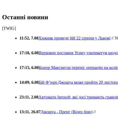
Останні новини
[TWIG]
11:52, 7.08
Хижняк проведе бій 22 серпня у Львові
// У
17:18, 6.08
Верховен поставив Усику ультиматум щодо
17:15, 6.08
Конор Макгрегор переніс операцію на колін
14:09, 6.08
Бій Ф’юрі-Джошуа може пройти 20 листоп
23:11, 2.08
Автомати Igrosoft, які досі тримають гравц
13:11, 26.07
Джошуа - Пренг (Відео бою)
//