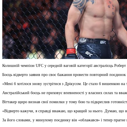
Колишній чемпіон UFC у середній ваговій категорії австралієць Роберт В
Боєць відверто заявив про своє бажання провести повторний поєдинок 
«Мені б хотілося знову зустрітися з Дрікусом. Це стало б вишенкою на т
Австралійський боєць не приховує впевненості у власних силах та вваж
Віттакер щиро визнав свої помилки у тому бою та підкреслив готовніст
«Відверто кажучи, я справді вважаю, що кращий за нього. Думаю, що н
За його словами, у минулому поєдинку він «облажався» і тепер прагн