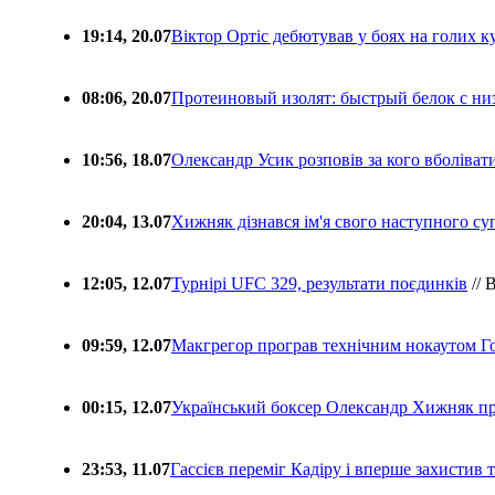
19:14, 20.07
Віктор Ортіс дебютував у боях на голих 
08:06, 20.07
Протеиновый изолят: быстрый белок с ни
10:56, 18.07
Олександр Усик розповів за кого вболіва
20:04, 13.07
Хижняк дізнався ім'я свого наступного с
12:05, 12.07
Турнірі UFC 329, результати поєдинків
// 
09:59, 12.07
Макгрегор програв технічним нокаутом Г
00:15, 12.07
Український боксер Олександр Хижняк пр
23:53, 11.07
Гассієв переміг Кадіру і вперше захистив