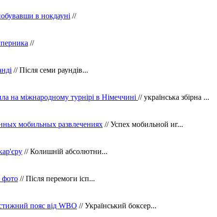
побувавши в нокдауні
//
уперника
//
анді
// Після семи раундів...
ила на міжнародному турнірі в Німеччині
// українська збірна ...
нных мобильных развлечениях
// Успех мобильной иг...
кар'єру
// Колишній абсолютни...
в фото
// Після перемоги ісп...
рестижний пояс від WBO
// Український боксер...