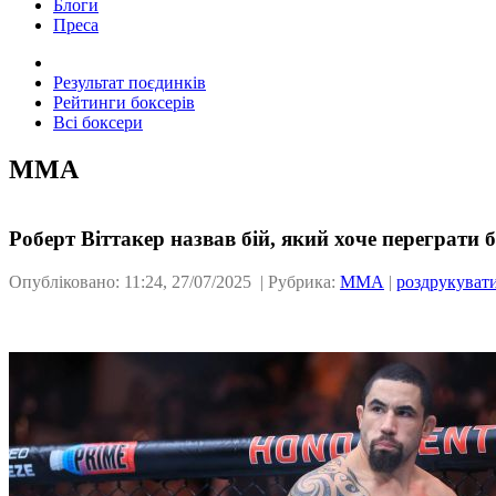
Блоги
Преса
Результат поєдинків
Рейтинги боксерів
Всі боксери
ММА
Роберт Віттакер назвав бій, який хоче переграти б
Опубліковано: 11:24, 27/07/2025 | Рубрика:
ММА
|
роздрукуват