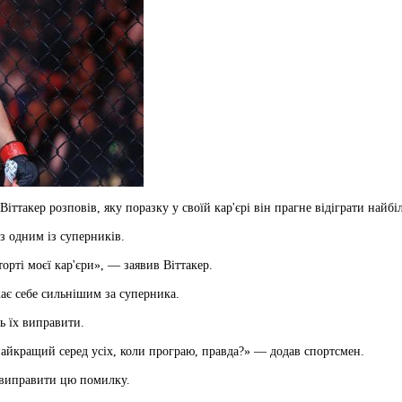
іттакер розповів, яку поразку у своїй кар'єрі він прагне відіграти найбі
з одним із суперників.
орті моєї кар'єри», — заявив Віттакер.
ає себе сильнішим за суперника.
ь їх виправити.
айкращий серед усіх, коли програю, правда?» — додав спортсмен.
е виправити цю помилку.