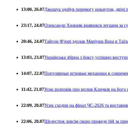
13:00, 26.07
Джошуа здобув перемогу нокаутом, двічі 
23:17, 24.07
Олександр Хижняк виявився легшим за с
20:46, 24.07
Тайсон Ф'юрі здолав Маріуша Ваха в Таїл
13:03, 23.07
Українська збірна з боксу успішно виступ
14:07, 22.07
Популярные игровые механики в совреме
11:42, 21.07
Усик розповів про вплив Кличків на його 
22:09, 20.07
Усик сходив на фінал ЧС-2026 та вистави
22:06, 20.07
Шелестюк зовсім скоро проведе бій за п