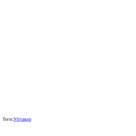
Теги:
Уіттакер