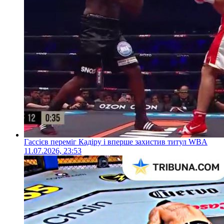
Гассієв переміг Кадіру і вперше захистив титул WBA
11.07.2026, 23:53