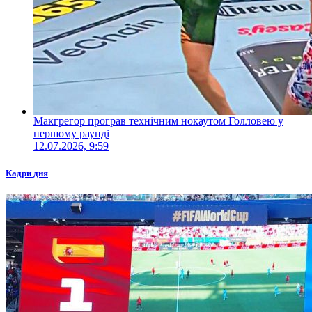
Макгрегор програв технічним нокаутом Голловею у
першому раунді
12.07.2026, 9:59
Кадри дня