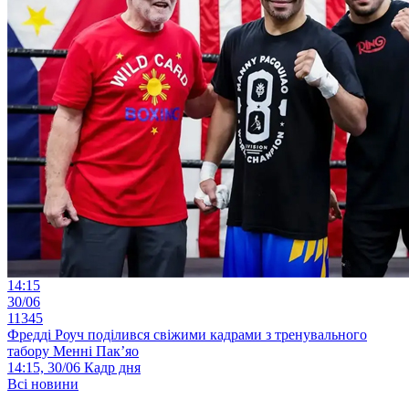
14:15
30/06
11345
Фредді Роуч поділився свіжими кадрами з тренувального
табору Менні Пак’яо
14:15, 30/06
Кадр дня
Всі новини