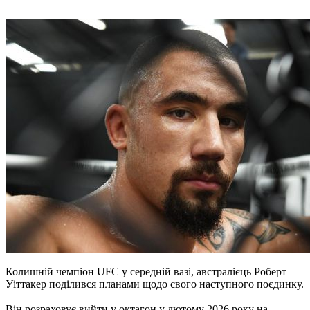
Колишній чемпіон UFC у середній вазі, австралієць Роберт
Уіттакер поділився планами щодо свого наступного поєдинку.
Він розраховує вийти у октагон у лютому 2026 року на