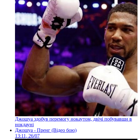
Джошуа здобув перемогу нокаутом, двічі побувавши в
нокдауні
Джошуа - Пренг (Відео бою)
13:11, 26/07