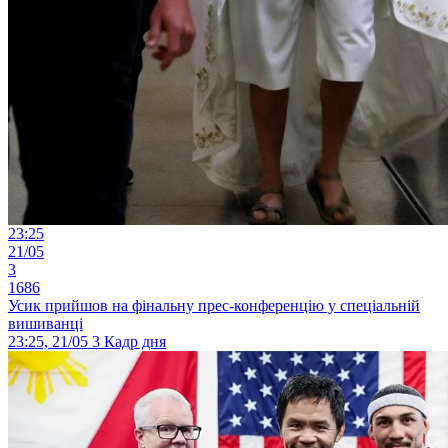
23:25
21/05
3
1686
Усик прийшов на фінальну прес-конференцію у спеціальній
вишиванці
23:25, 21/05
3
Кадр дня