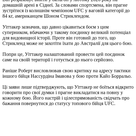
домашній арені в Сіднеї. За словами спортсмена, він прагне
зустрітися із колишнім чемпіоном UFC у ваговій категорії до
84 кг, американцем Шоном Стриклендом.
Уіттакер зазначив, що давно цікавиться боєм з цим
суперником, вбачаючи у такому поєдинку великий потенціал
для видовищної історії. Проте він готовий до того, що
Стрикленд може не захотіти їхати до Австралії для цього бою.
Попри це, Уіттакер налаштований провести цей поєдинок
саме на своїй території і готується до нього серйозно.
Раніше Роберт висловлював свою критику на адресу тактики
іншого бійця Нассурдіна Імавова у бою проти Кайо Борральо.
Ці заяви лише підтверджують, що Уіттакер не боїться відкрито
говорити про свої думки і прагне викладатися на повну у
кожному бою. Його настрій і цілеспрямованість свідчать про
бажання повернутися до статусу топового бійця UFC.