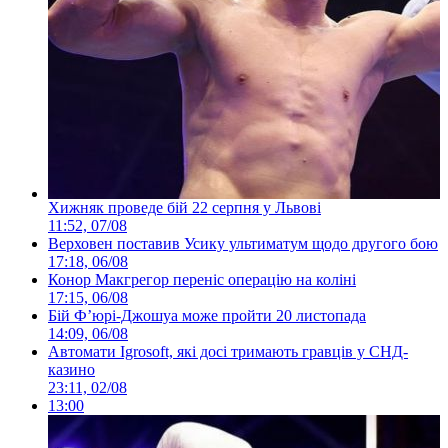
Хижняк проведе бій 22 серпня у Львові
11:52, 07/08
Верховен поставив Усику ультиматум щодо другого бою
17:18, 06/08
Конор Макгрегор переніс операцію на коліні
17:15, 06/08
Бій Ф’юрі-Джошуа може пройти 20 листопада
14:09, 06/08
Автомати Igrosoft, які досі тримають гравців у СНД-
казино
23:11, 02/08
13:00