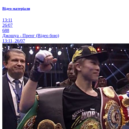
Відео матеріали
13:11
26/07
688
Джошуа - Пренг (Відео бою)
13:11, 26/07