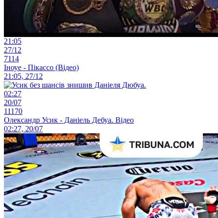
21:05
27/12
7114
Іноуе - Пікассо (Відео)
21:05, 27/12
02:27
20/07
11170
Олександр Усик - Даніель Дебуа. Відео
02:27, 20/07