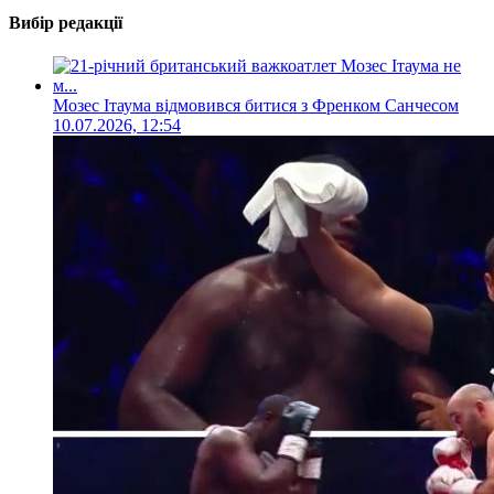
Вибір редакції
Мозес Ітаума відмовився битися з Френком Санчесом
10.07.2026, 12:54