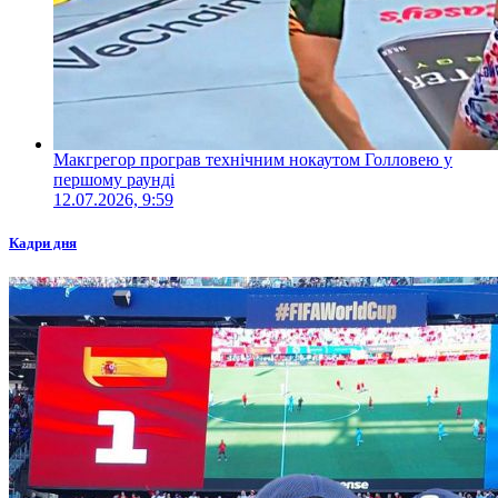
Макгрегор програв технічним нокаутом Голловею у
першому раунді
12.07.2026, 9:59
Кадри дня