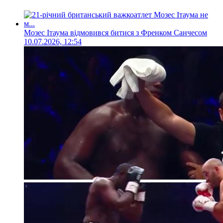
Мозес Ітаума відмовився битися з Френком Санчесом
10.07.2026, 12:54