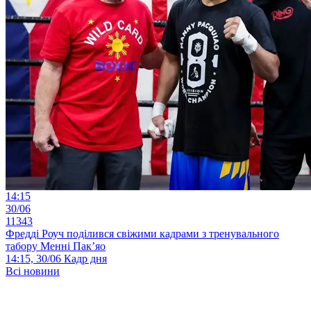
14:15
30/06
11343
Фредді Роуч поділився свіжими кадрами з тренувального
табору Менні Пак’яо
14:15, 30/06
Кадр дня
Всі новини