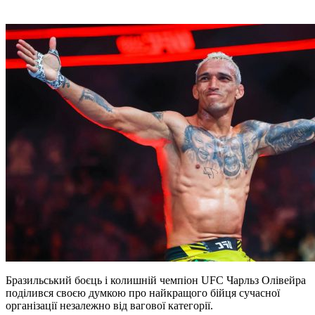
Бразильський боєць і колишній чемпіон UFC Чарльз Олівейра
поділився своєю думкою про найкращого бійця сучасної
організації незалежно від вагової категорії.