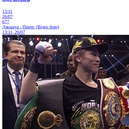
13:11
26/07
677
Джошуа - Пренг (Відео бою)
13:11, 26/07