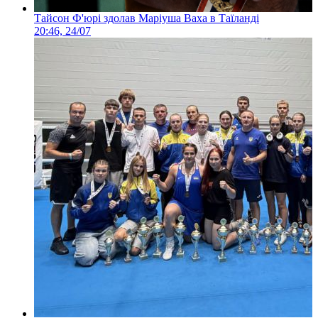
Тайсон Ф'юрі здолав Маріуша Ваха в Таїланді
20:46, 24/07