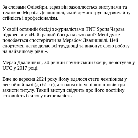
За словами Олівейри, зараз він захоплюється виступами та
технікою Мераба Двалишвілі, який демонструє надзвичайну
стійкість і професіоналізм.
У своїй останній бесіді з журналістами TNT Sports Чарльз
підкреслив: «Найкращий боєць на сьогодні? Мені дуже
подобається спостерігати за Мерабом Двалишвілі. Цей
спортсмен легко долає всі труднощі та виконує свою роботу
на найвищому рівні».
Мераб Двалишвілі, 34-річний грузинський боєць, дебютував у
UFC у 2017 році.
Вже до вересня 2024 року йому вдалося стати чемпіоном у
легчайшій вазі (до 61 кг), а згодом він успішно провів три
захисти титулу. Такий виступ свідчить про його постійну
готовність і силову витривалість.