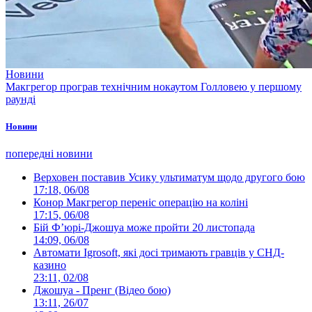
Новини
Макгрегор програв технічним нокаутом Голловею у першому
раунді
Новини
попередні новини
Верховен поставив Усику ультиматум щодо другого бою
17:18, 06/08
Конор Макгрегор переніс операцію на коліні
17:15, 06/08
Бій Ф’юрі-Джошуа може пройти 20 листопада
14:09, 06/08
Автомати Igrosoft, які досі тримають гравців у СНД-
казино
23:11, 02/08
Джошуа - Пренг (Відео бою)
13:11, 26/07