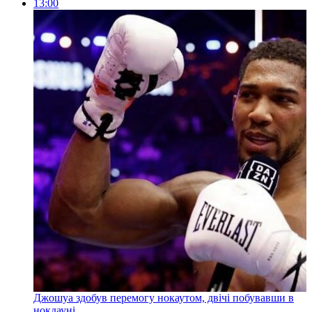
13:00
Джошуа здобув перемогу нокаутом, двічі побувавши в
нокдауні