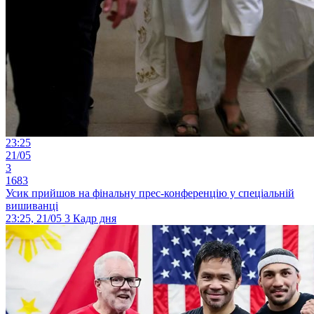
23:25
21/05
3
1683
Усик прийшов на фінальну прес-конференцію у спеціальній
вишиванці
23:25, 21/05
3
Кадр дня