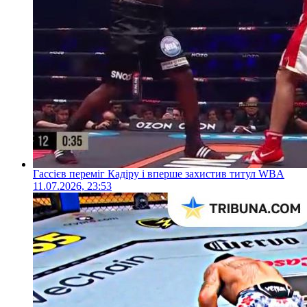
Гассієв переміг Кадіру і вперше захистив титул WBA
11.07.2026, 23:53