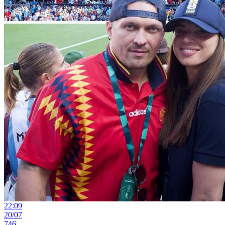
22:09
20/07
746