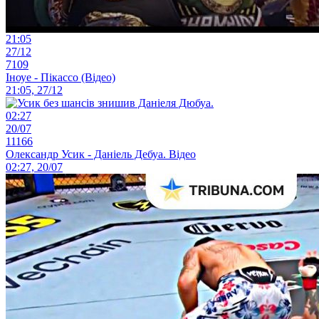
21:05
27/12
7109
Іноуе - Пікассо (Відео)
21:05, 27/12
02:27
20/07
11166
Олександр Усик - Даніель Дебуа. Відео
02:27, 20/07