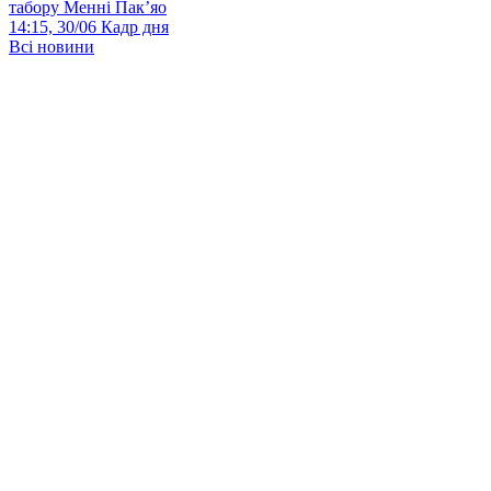
табору Менні Пак’яо
14:15, 30/06
Кадр дня
Всі новини