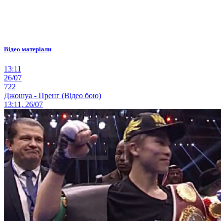
Відео матеріали
13:11
26/07
722
Джошуа - Пренг (Відео бою)
13:11, 26/07