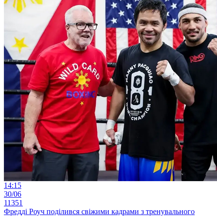
14:15
30/06
11351
Фредді Роуч поділився свіжими кадрами з тренувального