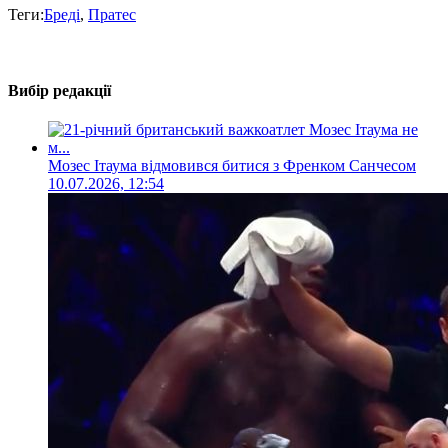
Теги:
Бреді
,
Пратес
Вибір редакції
Мозес Ітаума відмовився битися з Френком Санчесом
10.07.2026, 12:54