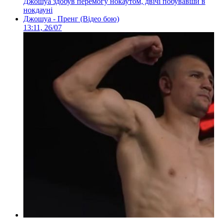
Джошуа здобув перемогу нокаутом, двічі побувавши в
нокдауні
Джошуа - Пренг (Відео бою)
13:11, 26/07