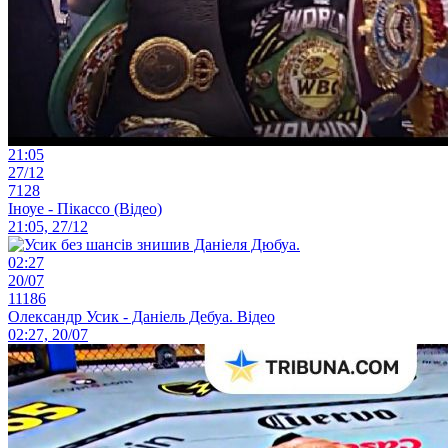
21:05
27/12
7128
Іноуе - Пікассо (Відео)
21:05, 27/12
02:27
20/07
11186
Олександр Усик - Даніель Дебуа. Відео
02:27, 20/07