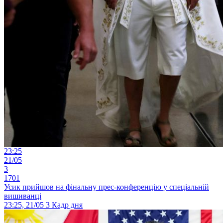
23:25
21/05
3
1701
Усик прийшов на фінальну прес-конференцію у спеціальній
вишиванці
23:25, 21/05
3
Кадр дня