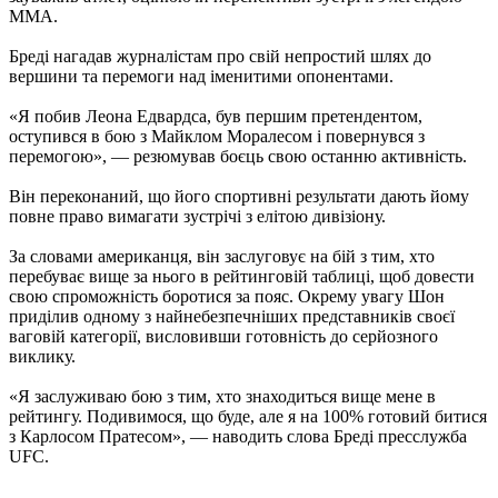
ММА.
Бреді нагадав журналістам про свій непростий шлях до
вершини та перемоги над іменитими опонентами.
«Я побив Леона Едвардса, був першим претендентом,
оступився в бою з Майклом Моралесом і повернувся з
перемогою», — резюмував боєць свою останню активність.
Він переконаний, що його спортивні результати дають йому
повне право вимагати зустрічі з елітою дивізіону.
За словами американця, він заслуговує на бій з тим, хто
перебуває вище за нього в рейтинговій таблиці, щоб довести
свою спроможність боротися за пояс. Окрему увагу Шон
приділив одному з найнебезпечніших представників своєї
ваговій категорії, висловивши готовність до серйозного
виклику.
«Я заслуживаю бою з тим, хто знаходиться вище мене в
рейтингу. Подивимося, що буде, але я на 100% готовий битися
з Карлосом Пратесом», — наводить слова Бреді пресслужба
UFC.