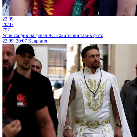
22:09
20/07
797
Усик сходив на фінал ЧС-2026 та виставив фото
22:09, 20/07
Кадр дня