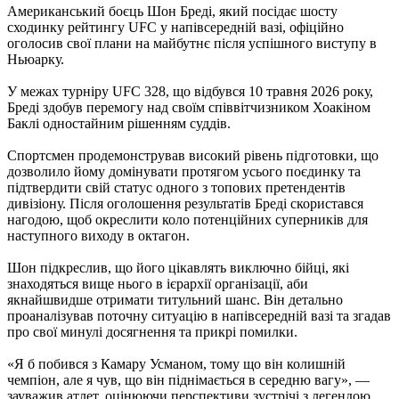
Американський боєць Шон Бреді, який посідає шосту
сходинку рейтингу UFC у напівсередній вазі, офіційно
оголосив свої плани на майбутнє після успішного виступу в
Ньюарку.
У межах турніру UFC 328, що відбувся 10 травня 2026 року,
Бреді здобув перемогу над своїм співвітчизником Хоакіном
Баклі одностайним рішенням суддів.
Спортсмен продемонстрував високий рівень підготовки, що
дозволило йому домінувати протягом усього поєдинку та
підтвердити свій статус одного з топових претендентів
дивізіону. Після оголошення результатів Бреді скористався
нагодою, щоб окреслити коло потенційних суперників для
наступного виходу в октагон.
Шон підкреслив, що його цікавлять виключно бійці, які
знаходяться вище нього в ієрархії організації, аби
якнайшвидше отримати титульний шанс. Він детально
проаналізував поточну ситуацію в напівсередній вазі та згадав
про свої минулі досягнення та прикрі помилки.
«Я б побився з Камару Усманом, тому що він колишній
чемпіон, але я чув, що він піднімається в середню вагу», —
зауважив атлет, оцінюючи перспективи зустрічі з легендою