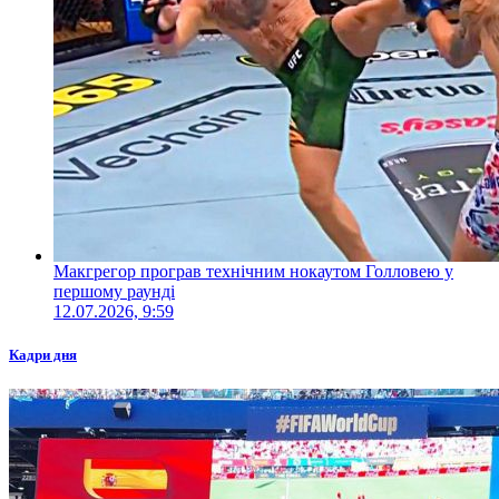
Макгрегор програв технічним нокаутом Голловею у
першому раунді
12.07.2026, 9:59
Кадри дня