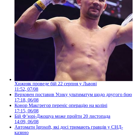
Хижняк проведе бій 22 серпня у Львові
11:52, 07/08
Верховен поставив Усику ультиматум щодо другого бою
17:18, 06/08
Конор Макгрегор переніс операцію на коліні
17:15, 06/08
Бій Ф’юрі-Джошуа може пройти 20 листопада
14:09, 06/08
Автомати Igrosoft, які досі тримають гравців у СНД-
казино