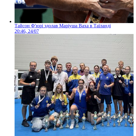
Тайсон Ф'юрі здолав Маріуша Ваха в Таїланді
20:46, 24/07