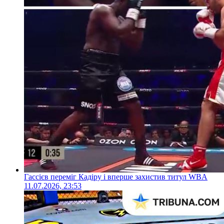
Гассієв переміг Кадіру і вперше захистив титул WBA
11.07.2026, 23:53