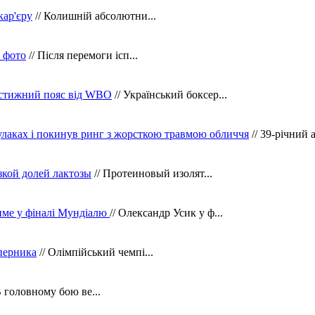
кар'єру
// Колишній абсолютни...
в фото
// Після перемоги ісп...
рестижний пояс від WBO
// Український боксер...
кулаках і покинув ринг з жорсткою травмою обличчя
// 39-річний 
зкой долей лактозы
// Протеиновый изолят...
тиме у фіналі Мундіалю
// Олександр Усик у ф...
уперника
// Олімпійський чемпі...
В головному бою ве...