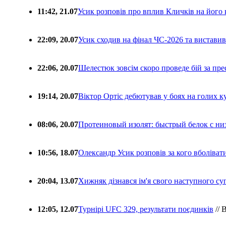
11:42, 21.07
Усик розповів про вплив Кличків на його 
22:09, 20.07
Усик сходив на фінал ЧС-2026 та вистави
22:06, 20.07
Шелестюк зовсім скоро проведе бій за п
19:14, 20.07
Віктор Ортіс дебютував у боях на голих 
08:06, 20.07
Протеиновый изолят: быстрый белок с ни
10:56, 18.07
Олександр Усик розповів за кого вболіва
20:04, 13.07
Хижняк дізнався ім'я свого наступного с
12:05, 12.07
Турнірі UFC 329, результати поєдинків
// 