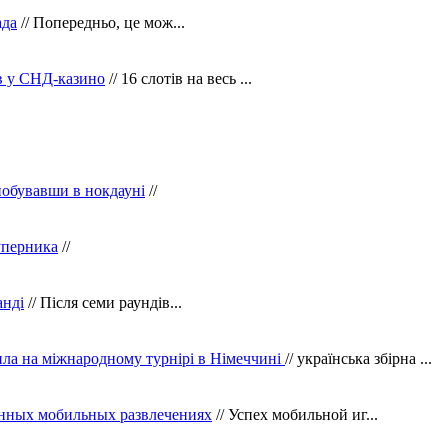
ада
// Попередньо, це мож...
ів у СНД-казино
// 16 слотів на весь ...
побувавши в нокдауні
//
уперника
//
анді
// Після семи раундів...
ила на міжнародному турнірі в Німеччині
// українська збірна ...
нных мобильных развлечениях
// Успех мобильной иг...