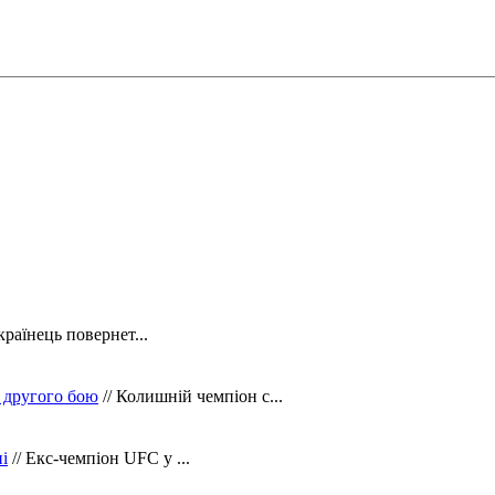
країнець повернет...
 другого бою
// Колишній чемпіон с...
і
// Екс-чемпіон UFC у ...