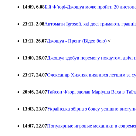
14:09, 6.08
Бій Ф’юрі-Джошуа може пройти 20 листоп
23:11, 2.08
Автомати Igrosoft, які досі тримають гравц
13:11, 26.07
Джошуа - Пренг (Відео бою)
//
13:00, 26.07
Джошуа здобув перемогу нокаутом, двічі 
23:17, 24.07
Олександр Хижняк виявився легшим за с
20:46, 24.07
Тайсон Ф'юрі здолав Маріуша Ваха в Таїл
13:03, 23.07
Українська збірна з боксу успішно виступ
14:07, 22.07
Популярные игровые механики в совреме