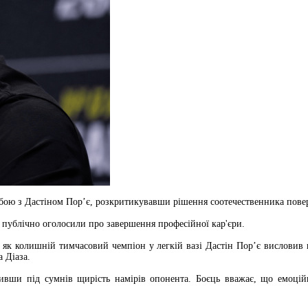
бою з Дастіном Пор’є, розкритикувавши рішення соотечественника поверн
е публічно оголосили про завершення професійної кар'єри.
 як колишній тимчасовий чемпіон у легкій вазі Дастін Пор’є висловив
 Діаза.
авивши під сумнів щирість намірів опонента. Боєць вважає, що емоці