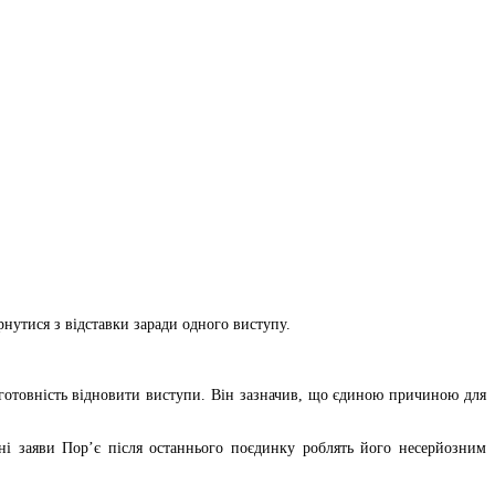
утися з відставки заради одного виступу.
 готовність відновити виступи. Він зазначив, що єдиною причиною для
йні заяви Пор’є після останнього поєдинку роблять його несерйозним