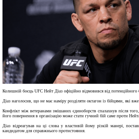
Колишній боєць UFC Нейт Діаз офіційно відмовився від потенційного 
Діаз наголосив, що не має наміру розділяти октагон із бійцями, які вж
Конфлікт між ветеранами змішаних єдиноборств спалахнув після того,
його повернення в організацію може стати гучний бій саме проти Нейта
Діаз відреагував на ці слова у властивій йому різкій манері, пост
кандидатом для справжнього протистояння.