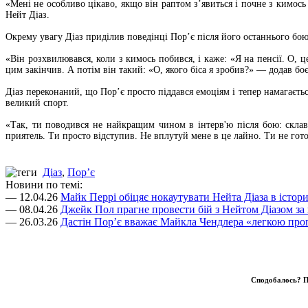
«Мені не особливо цікаво, якщо він раптом з’явиться і почне з кимось 
Нейт Діаз.
Окрему увагу Діаз приділив поведінці Пор’є після його останнього бою
«Він розхвилювався, коли з кимось побився, і каже: «Я на пенсії. О, 
цим закінчив. А потім він такий: «О, якого біса я зробив?» — додав бо
Діаз переконаний, що Пор’є просто піддався емоціям і тепер намагаєть
великий спорт.
«Так, ти поводився не найкращим чином в інтерв'ю після бою: склав
приятель. Ти просто відступив. Не вплутуй мене в це лайно. Ти не го
Діаз
,
Пор’є
Новини по темі:
— 12.04.26
Майк Перрі обіцяє нокаутувати Нейта Діаза в істо
— 08.04.26
Джейк Пол прагне провести бій з Нейтом Діазом 
— 26.03.26
Дастін Пор’є вважає Майкла Чендлера «легкою про
Сподобалось? П