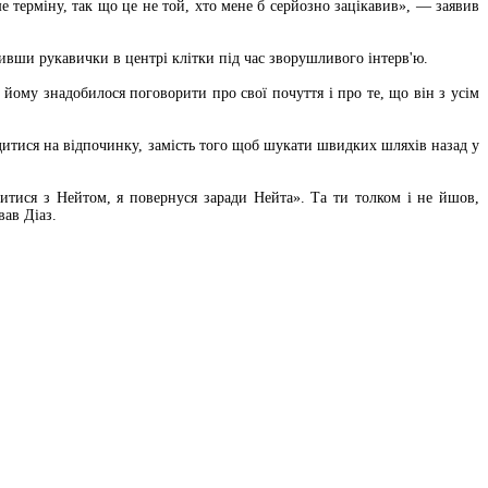
ше терміну, так що це не той, хто мене б серйозно зацікавив», — заявив
шивши рукавички в центрі клітки під час зворушливого інтерв'ю.
 йому знадобилося поговорити про свої почуття і про те, що він з усім
едитися на відпочинку, замість того щоб шукати швидких шляхів назад у
итися з Нейтом, я повернуся заради Нейта». Та ти толком і не йшов,
ав Діаз.