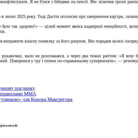
конфліктувати. Я не б'юся з бійцями на пенсії. Він зіскочив трохи рані
 в липні 2025 року. Тоді Дастін оголосив про завершення кар'єри, зали
це було так здорово!» — цілий момент якоїсь надмірної емоційності, коли
єць.
ся виправити власну помилку за його рахунок. Він порадив колезі зосер
 рукавички, мало не розплакався, а через два тижні раптом: «Я хочу б
товий. Повернися у гру і почни по-справжньому суперничати», — резюмув
ричному поєдинку
за правилами ММА
гулянкою» для Конора Макгрегора
роголосуй: