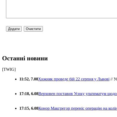
Останні новини
[TWIG]
11:52, 7.08
Хижняк проведе бій 22 серпня у Львові
// У
17:18, 6.08
Верховен поставив Усику ультиматум щодо
17:15, 6.08
Конор Макгрегор переніс операцію на колін