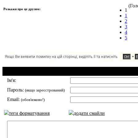
(Голо
Розкажи про це друзям:
1
1
2
3
4
5
Додавання коментаря:
Ім'я:
Пароль:
(якщо зареєстрований)
Email:
(обов'язково!)
теги форматування
додати смайли