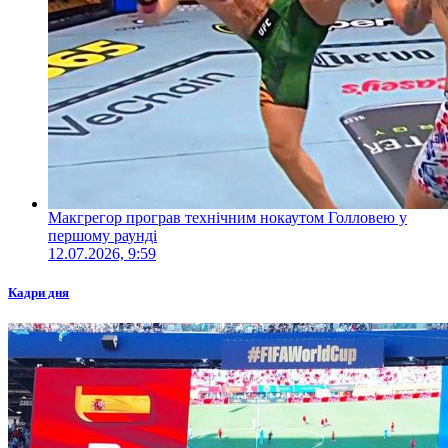
Макгрегор програв технічним нокаутом Голловею у
першому раунді
12.07.2026, 9:59
Кадри дня