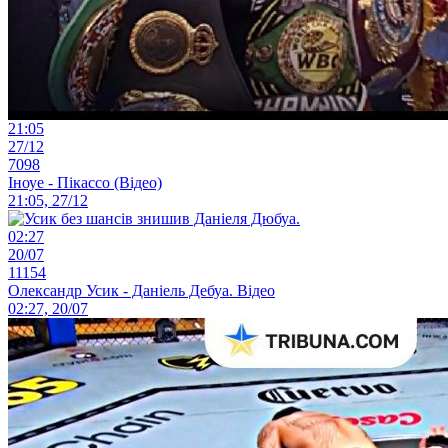
21:05
27/12
7098
Іноуе - Пікассо (Відео)
21:05, 27/12
02:27
20/07
11154
Олександр Усик - Даніель Дебуа. Відео
02:27, 20/07