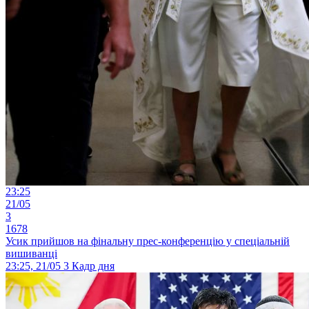
23:25
21/05
3
1678
Усик прийшов на фінальну прес-конференцію у спеціальній
вишиванці
23:25, 21/05
3
Кадр дня