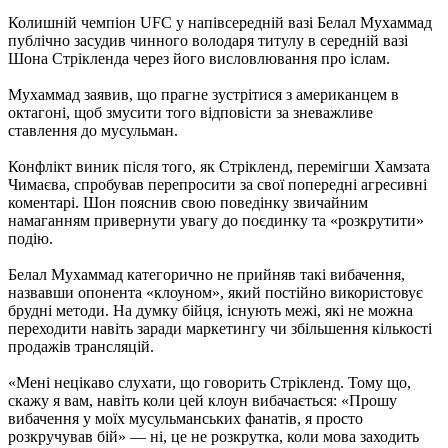
Колишній чемпіон UFC у напівсередній вазі Белал Мухаммад
публічно засудив чинного володаря титулу в середній вазі
Шона Стрікленда через його висловлювання про іслам.
Мухаммад заявив, що прагне зустрітися з американцем в
октагоні, щоб змусити того відповісти за зневажливе
ставлення до мусульман.
Конфлікт виник після того, як Стрікленд, перемігши Хамзата
Чимаєва, спробував перепросити за свої попередні агресивні
коментарі. Шон пояснив свою поведінку звичайним
намаганням привернути увагу до поєдинку та «розкрутити»
подію.
Белал Мухаммад категорично не прийняв такі вибачення,
назвавши опонента «клоуном», який постійно використовує
брудні методи. На думку бійця, існують межі, які не можна
переходити навіть заради маркетингу чи збільшення кількості
продажів трансляцій.
«Мені нецікаво слухати, що говорить Стрікленд. Тому що,
скажу я вам, навіть коли цей клоун вибачається: «Прошу
вибачення у моїх мусульманських фанатів, я просто
розкручував бій» — ні, це не розкрутка, коли мова заходить