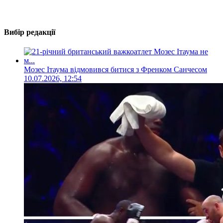
Вибір редакції
Мозес Ітаума відмовився битися з Френком Санчесом
10.07.2026, 12:54