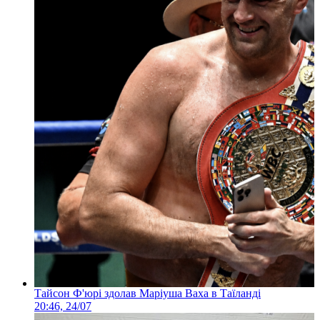
Тайсон Ф'юрі здолав Маріуша Ваха в Таїланді
20:46, 24/07