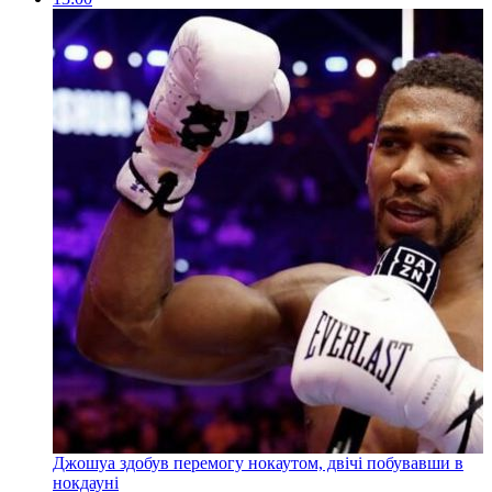
Джошуа здобув перемогу нокаутом, двічі побувавши в
нокдауні