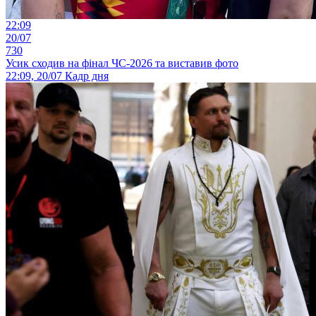
22:09
20/07
730
Усик сходив на фінал ЧС-2026 та виставив фото
22:09, 20/07
Кадр дня