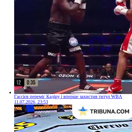
Гассієв переміг Кадіру і вперше захистив титул WBA
11.07.2026, 23:53