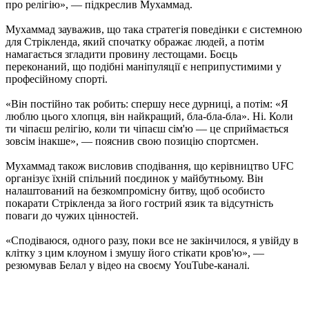
про релігію», — підкреслив Мухаммад.
Мухаммад зауважив, що така стратегія поведінки є системною
для Стрікленда, який спочатку ображає людей, а потім
намагається згладити провину лестощами. Боєць
переконаний, що подібні маніпуляції є неприпустимими у
професійному спорті.
«Він постійно так робить: спершу несе дурниці, а потім: «Я
люблю цього хлопця, він найкращий, бла-бла-бла». Ні. Коли
ти чіпаєш релігію, коли ти чіпаєш сім'ю — це сприймається
зовсім інакше», — пояснив свою позицію спортсмен.
Мухаммад також висловив сподівання, що керівництво UFC
організує їхній спільний поєдинок у майбутньому. Він
налаштований на безкомпромісну битву, щоб особисто
покарати Стрікленда за його гострий язик та відсутність
поваги до чужих цінностей.
«Сподіваюся, одного разу, поки все не закінчилося, я увійду в
клітку з цим клоуном і змушу його стікати кров'ю», —
резюмував Белал у відео на своєму YouTube-каналі.