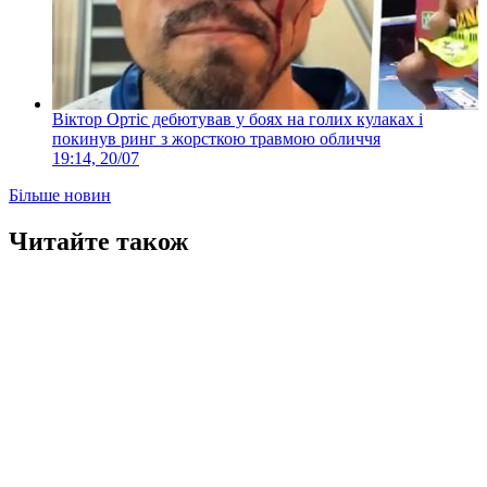
Віктор Ортіс дебютував у боях на голих кулаках і
покинув ринг з жорсткою травмою обличчя
19:14, 20/07
Більше новин
Читайте також