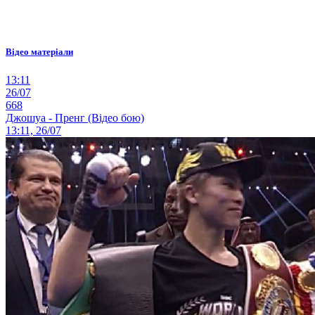
Відео матеріали
13:11
26/07
668
Джошуа - Пренг (Відео бою)
13:11, 26/07