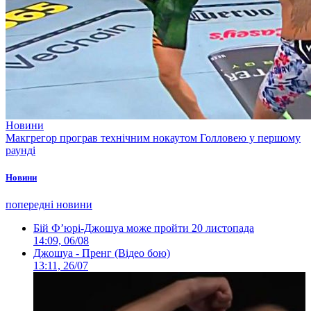
Новини
Макгрегор програв технічним нокаутом Голловею у першому
раунді
Новини
попередні новини
Бій Ф’юрі-Джошуа може пройти 20 листопада
14:09, 06/08
Джошуа - Пренг (Відео бою)
13:11, 26/07