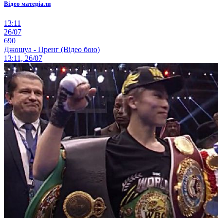
Відео матеріали
13:11
26/07
690
Джошуа - Пренг (Відео бою)
13:11, 26/07