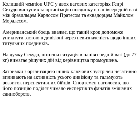
Колишній чемпіон UFC у двох вагових категоріях Генрі
Сехудо виступив за організацію поєдинку в напівсередній вазі
між бразильцем Карлосом Пратесом та еквадорцем Майклом
Моралесом.
Американський боєць вважає, що такий крок допоможе
уникнути застою в дивізіоні через невизначеність щодо інших
титульних поєдинків.
На думку Сехудо, поточна ситуація в напівсередній вазі (до 77
кг) вимагає рішучих дій від керівництва промоушена.
Затримки з організацією інших ключових зустрічей негативно
впливають на активність усього дивізіону та гальмують
розвиток перспективних бійців. Спортсмен наголосив, що
його позицію поділяє чимало експертів та фанатів змішаних
єдиноборств.