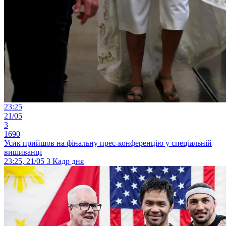
23:25
21/05
3
1690
Усик прийшов на фінальну прес-конференцію у спеціальній
вишиванці
23:25, 21/05
3
Кадр дня