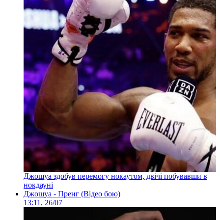
Джошуа здобув перемогу нокаутом, двічі побувавши в
нокдауні
Джошуа - Пренг (Відео бою)
13:11, 26/07