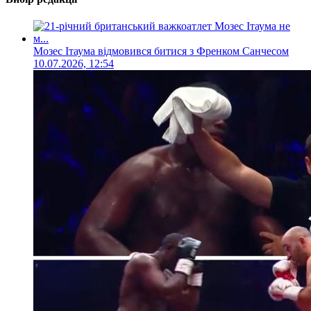
Мозес Ітаума відмовився битися з Френком Санчесом
10.07.2026, 12:54