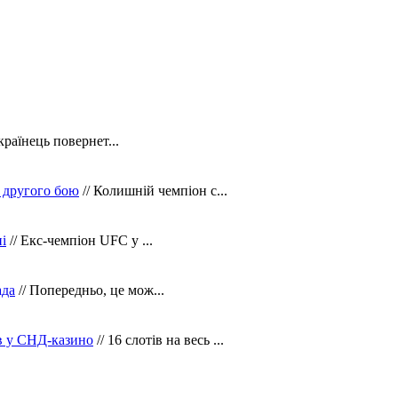
країнець повернет...
 другого бою
// Колишній чемпіон с...
і
// Екс-чемпіон UFC у ...
ада
// Попередньо, це мож...
ів у СНД-казино
// 16 слотів на весь ...