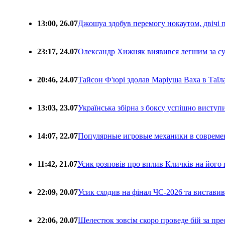
13:00, 26.07
Джошуа здобув перемогу нокаутом, двічі 
23:17, 24.07
Олександр Хижняк виявився легшим за с
20:46, 24.07
Тайсон Ф'юрі здолав Маріуша Ваха в Таїл
13:03, 23.07
Українська збірна з боксу успішно виступ
14:07, 22.07
Популярные игровые механики в совреме
11:42, 21.07
Усик розповів про вплив Кличків на його 
22:09, 20.07
Усик сходив на фінал ЧС-2026 та вистави
22:06, 20.07
Шелестюк зовсім скоро проведе бій за п