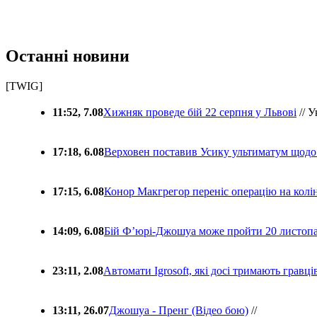
Останні новини
[TWIG]
11:52, 7.08
Хижняк проведе бій 22 серпня у Львові
// У
17:18, 6.08
Верховен поставив Усику ультиматум щодо
17:15, 6.08
Конор Макгрегор переніс операцію на колін
14:09, 6.08
Бій Ф’юрі-Джошуа може пройти 20 листоп
23:11, 2.08
Автомати Igrosoft, які досі тримають гравц
13:11, 26.07
Джошуа - Пренг (Відео бою)
//