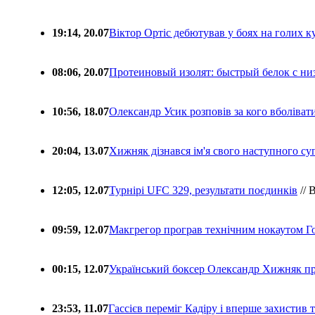
19:14, 20.07
Віктор Ортіс дебютував у боях на голих 
08:06, 20.07
Протеиновый изолят: быстрый белок с ни
10:56, 18.07
Олександр Усик розповів за кого вболіва
20:04, 13.07
Хижняк дізнався ім'я свого наступного с
12:05, 12.07
Турнірі UFC 329, результати поєдинків
// 
09:59, 12.07
Макгрегор програв технічним нокаутом Г
00:15, 12.07
Український боксер Олександр Хижняк пр
23:53, 11.07
Гассієв переміг Кадіру і вперше захистив