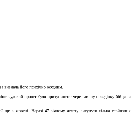
за визнала його психічно осудним.
аніше судовий процес було призупинено через дивну поведінку бійця та
ної ще в жовтні. Наразі 47-річному атлету висунуто кілька серйозних