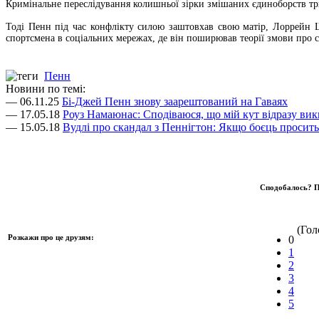
Кримінальне переслідування колишньої зірки змішаних єдиноборств три
Тоді Пенн під час конфлікту силою заштовхав свою матір, Лоррейн Ши
спортсмена в соціальних мережах, де він поширював теорії змови про с
Пенн
Новини по темі:
— 06.11.25
Бі-Джей Пенн знову заарештований на Гаваях
— 17.05.18
Роуз Намаюнас: Сподіваюся, що мій кут відразу вик
— 15.05.18
Вудлі про скандал з Пеннігтон: Якщо боєць просить 
Сподобалось? П
(Голо
Розкажи про це друзям:
0
1
2
3
4
5