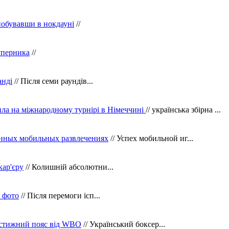
побувавши в нокдауні
//
уперника
//
анді
// Після семи раундів...
ила на міжнародному турнірі в Німеччині
// українська збірна ...
нных мобильных развлечениях
// Успех мобильной иг...
кар'єру
// Колишній абсолютни...
в фото
// Після перемоги ісп...
рестижний пояс від WBO
// Український боксер...