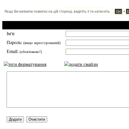
Додавання коментаря:
Ім'я:
Пароль:
(якщо зареєстрований)
Email:
(обов'язково!)
теги форматування
додати смайли