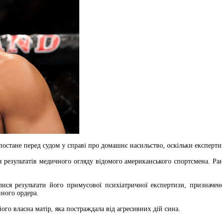
постане перед судом у справі про домашнє насильство, оскільки експерти
я результатів медичного огляду відомого американського спортсмена. Р
алися результати його примусової психіатричної експертизи, призначе
нного ордера.
о власна матір, яка постраждала від агресивних дій сина.