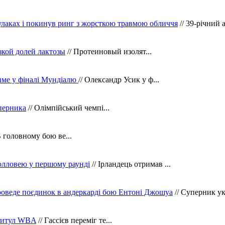
кулаках і покинув ринг з жорсткою травмою обличчя
// 39-річний 
зкой долей лактозы
// Протеиновый изолят...
тиме у фіналі Мундіалю
// Олександр Усик у ф...
уперника
// Олімпійський чемпі...
В головному бою ве...
олловею у першому раунді
// Ірландець отримав ...
оведе поєдинок в андеркарді бою Ентоні Джошуа
// Суперник укр
 титул WBA
// Гассієв переміг те...