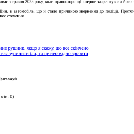
ває з травня 2025 року, коли правоохоронці вперше заарештували його з
н, в автомобіль, що й стало причиною звернення до поліції. Протягом
воє оточення.
ине рушник, якщо я скажу, що все скінчено
вас зупинити бій, то це необхідно зробити
роголосуй:
сів: 0)