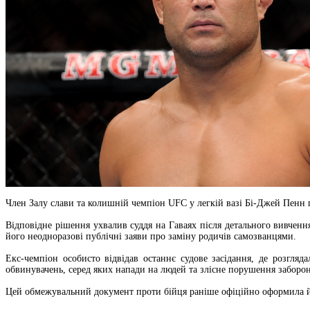
Член Залу слави та колишній чемпіон UFC у легкій вазі Бі-Джей Пенн 
Відповідне рішення ухвалив суддя на Гаваях після детального вивченн
його неодноразові публічні заяви про заміну родичів самозванцями.
Екс-чемпіон особисто відвідав останнє судове засідання, де розгляд
обвинувачень, серед яких напади на людей та злісне порушення заборо
Цей обмежувальний документ проти бійця раніше офіційно оформила йог