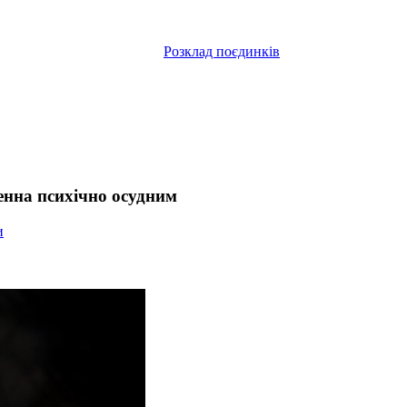
Розклад поєдинків
нна психічно осудним
и