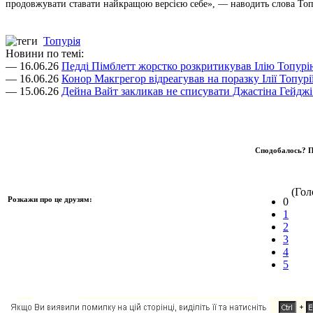
продовжувати ставати найкращою версією себе», — наводить слова Топ
Топурія
Новини по темі:
— 16.06.26
Педді Пімблетт жорстко розкритикував Ілію Топурі
— 16.06.26
Конор Макгрегор відреагував на поразку Ілії Топурі
— 15.06.26
Дейна Вайт закликав не списувати Джастіна Гейджі 
Сподобалось? П
(Голо
Розкажи про це друзям:
0
1
2
3
4
5