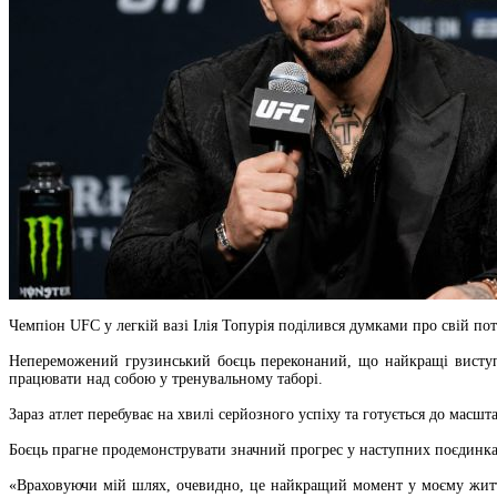
Чемпіон UFC у легкій вазі Ілія Топурія поділився думками про свій п
Непереможений грузинський боєць переконаний, що найкращі виступи
працювати над собою у тренувальному таборі.
Зараз атлет перебуває на хвилі серйозного успіху та готується до масш
Боєць прагне продемонструвати значний прогрес у наступних поєдинках 
«Враховуючи мій шлях, очевидно, це найкращий момент у моєму житті,