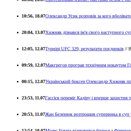
10:56, 18.07
Олександр Усик розповів за кого вболіва
20:04, 13.07
Хижняк дізнався ім'я свого наступного с
12:05, 12.07
Турнірі UFC 329, результати поєдинків
// 
09:59, 12.07
Макгрегор програв технічним нокаутом Г
00:15, 12.07
Український боксер Олександр Хижняк пр
23:53, 11.07
Гассієв переміг Кадіру і вперше захистив
20:53, 11.07
Жан Беленюк розтрощив суперника в суп
12:54, 10.07
Мозес Ітаума відмовився битися з Френко