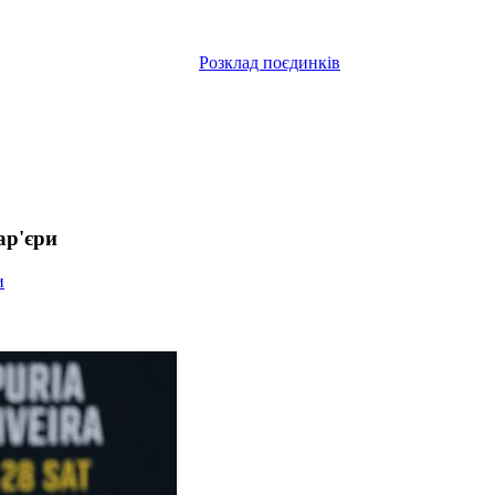
Розклад поєдинків
ар'єри
и