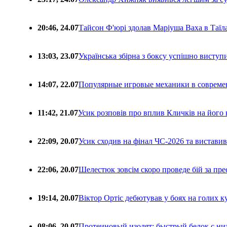
20:46, 24.07
Тайсон Ф'юрі здолав Маріуша Ваха в Таїл
13:03, 23.07
Українська збірна з боксу успішно виступ
14:07, 22.07
Популярные игровые механики в совреме
11:42, 21.07
Усик розповів про вплив Кличків на його 
22:09, 20.07
Усик сходив на фінал ЧС-2026 та вистави
22:06, 20.07
Шелестюк зовсім скоро проведе бій за п
19:14, 20.07
Віктор Ортіс дебютував у боях на голих 
08:06, 20.07
Протеиновый изолят: быстрый белок с ни