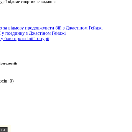
урії відоме спортивне видання.
ю за відмову продовжувати бій з Джастіном Гейджі
ї у поєдинку з Джастіном Гейджі
у бою проти Ілії Топурії
роголосуй:
сів: 0)