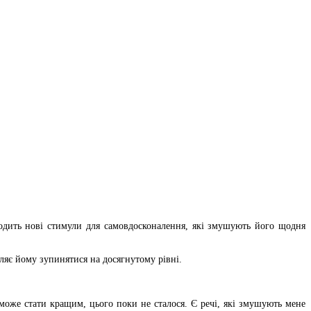
одить нові стимули для самовдосконалення, які змушують його щодня
оляє йому зупинятися на досягнутому рівні.
може стати кращим, цього поки не сталося. Є речі, які змушують мене