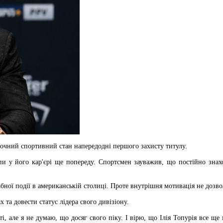
оточний спортивний стан напередодні першого захисту титулу.
 у його кар'єрі ще попереду. Спортсмен зауважив, що постійно знах
табної події в американській столиці. Проте внутрішня мотивація не дозв
та довести статус лідера свого дивізіону.
 але я не думаю, що досяг свого піку. І вірю, що Ілія Топурія все ще 