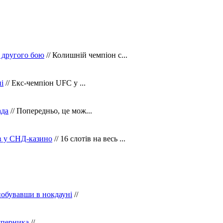
 другого бою
// Колишній чемпіон с...
і
// Екс-чемпіон UFC у ...
ада
// Попередньо, це мож...
ів у СНД-казино
// 16 слотів на весь ...
побувавши в нокдауні
//
уперника
//