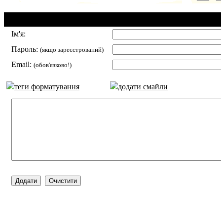
Додавання коментаря:
Ім'я:
Пароль:
(якщо зареєстрований)
Email:
(обов'язково!)
теги форматування
додати смайли