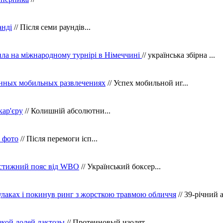
анді
// Після семи раундів...
ила на міжнародному турнірі в Німеччині
// українська збірна ...
нных мобильных развлечениях
// Успех мобильной иг...
кар'єру
// Колишній абсолютни...
в фото
// Після перемоги ісп...
рестижний пояс від WBO
// Український боксер...
кулаках і покинув ринг з жорсткою травмою обличчя
// 39-річний 
зкой долей лактозы
// Протеиновый изолят...