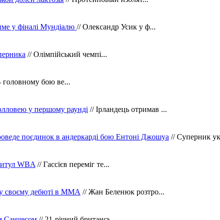
тиме у фіналі Мундіалю
// Олександр Усик у ф...
уперника
// Олімпійський чемпі...
В головному бою ве...
олловею у першому раунді
// Ірландець отримав ...
оведе поєдинок в андеркарді бою Ентоні Джошуа
// Суперник укр
 титул WBA
// Гассієв переміг те...
 у своєму дебюті в ММА
// Жан Беленюк розтро...
м Санчесом
// 21-річний британсь...