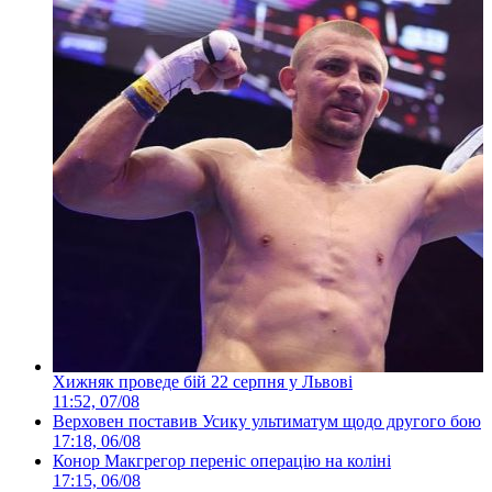
Хижняк проведе бій 22 серпня у Львові
11:52, 07/08
Верховен поставив Усику ультиматум щодо другого бою
17:18, 06/08
Конор Макгрегор переніс операцію на коліні
17:15, 06/08