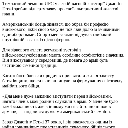
Тимчасовий чемпіон UFC у легкій ваговій категорії Джастін
Гетжі зробив відверту заяву про свої альтернативні життєві
плани.
Американський боєць зізнався, що обрав би професію
військового, якби свого часу не пов'язав долю зі змішаними
єдиноборствами. Спортсмен завжди відчував глибокий
внутрішній зв'язок із цією сферою.
Для зіркового атлета регулярні зустрічі з
військовослужбовцями мають особливе особистісне значення.
Він виховувався у середовищі, де повага до армії була
частиною сімейної традиції.
Багато його близьких родичів присвятили життя захисту
батьківщини, що сильно вплинуло на формування світогляду
майбутнього бійця.
«Для мене дуже важливо виступати перед військовими.
Багато членів моєї родини служили в армії. У мене не було
такої можливості, але в іншому житті я б точно пішов в
армію», — поділився думками американський чемпіон.
Зараз Джастіну Гетжі 37 років, і він вважається одним із
найвидовищніших представників сучасного бійцівського