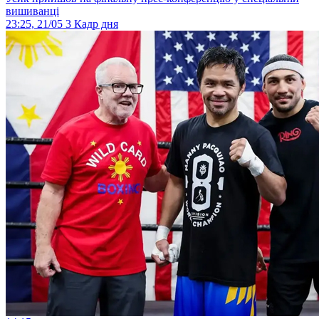
вишиванці
23:25, 21/05
3
Кадр дня