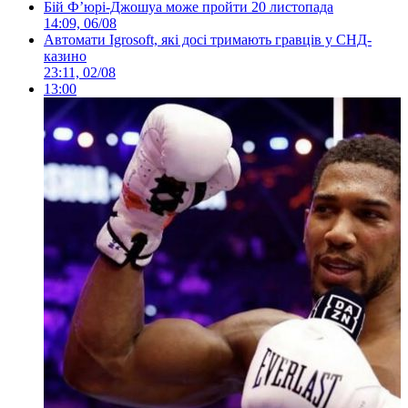
Бій Ф’юрі-Джошуа може пройти 20 листопада
14:09, 06/08
Автомати Igrosoft, які досі тримають гравців у СНД-
казино
23:11, 02/08
13:00