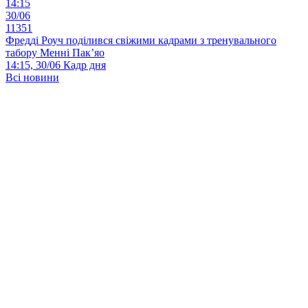
14:15
30/06
11351
Фредді Роуч поділився свіжими кадрами з тренувального
табору Менні Пак’яо
14:15, 30/06
Кадр дня
Всі новини