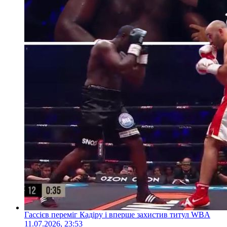
Гассієв переміг Кадіру і вперше захистив титул WBA
11.07.2026, 23:53