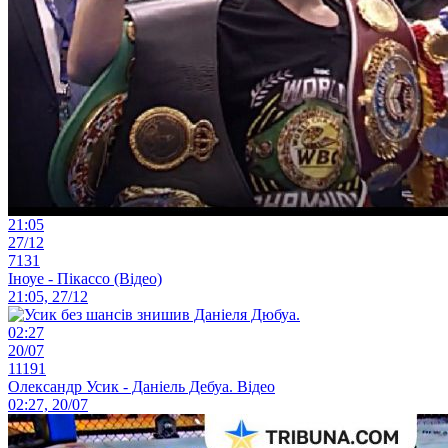
21:05
27/12
7131
Іноуе - Пікассо (Відео)
21:05, 27/12
02:27
20/07
11191
Олександр Усик - Даніель Дебуа. Відео
02:27, 20/07