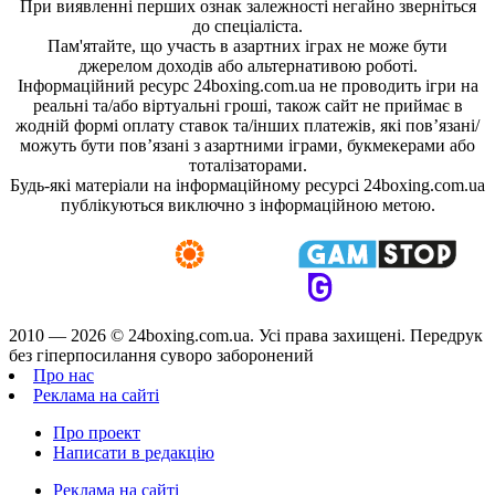
При виявленні перших ознак залежності негайно зверніться
до спеціаліста.
Пам'ятайте, що участь в азартних іграх не може бути
джерелом доходів або альтернативою роботі.
Інформаційний ресурс 24boxing.com.ua не проводить ігри на
реальні та/або віртуальні гроші, також сайт не приймає в
жодній формі оплату ставок та/інших платежів, які пов’язані/
можуть бути пов’язані з азартними іграми, букмекерами або
тоталізаторами.
Будь-які матеріали на інформаційному ресурсі 24boxing.com.ua
публікуються виключно з інформаційною метою.
2010 — 2026 ©
24boxing.com.ua.
Усi права захищенi. Передрук
без гіперпосилання суворо заборонений
Про нас
Реклама на сайті
Про проект
Написати в редакцію
Реклама на сайті