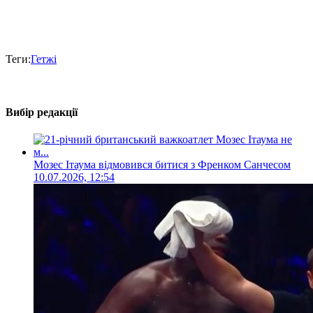
Теги:
Гетжі
Вибір редакції
Мозес Ітаума відмовився битися з Френком Санчесом
10.07.2026, 12:54