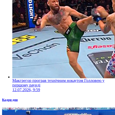
Макгрегор програв технічним нокаутом Голловею у
першому раунді
12.07.2026, 9:59
Кадри дня