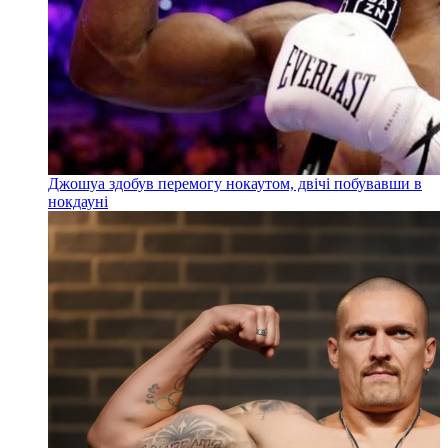
Джошуа здобув перемогу нокаутом, двічі побувавши в
нокдауні