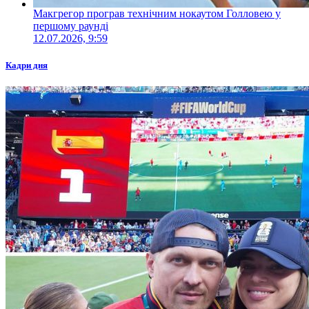
Макгрегор програв технічним нокаутом Голловею у
першому раунді
12.07.2026, 9:59
Кадри дня