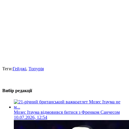
Теги:
Гейджі
,
Топурія
Вибір редакції
Мозес Ітаума відмовився битися з Френком Санчесом
10.07.2026, 12:54