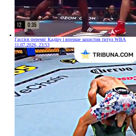
Гассієв переміг Кадіру і вперше захистив титул WBA
11.07.2026, 23:53