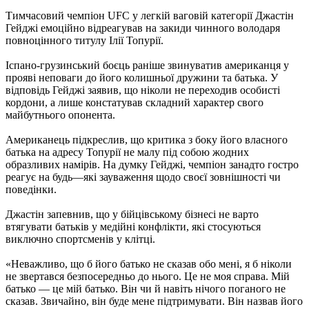
Тимчасовий чемпіон UFC у легкій ваговій категорії Джастін
Гейджі емоційно відреагував на закиди чинного володаря
повноцінного титулу Ілії Топурії.
Іспано-грузинський боєць раніше звинуватив американця у
прояві неповаги до його колишньої дружини та батька. У
відповідь Гейджі заявив, що ніколи не переходив особисті
кордони, а лише констатував складний характер свого
майбутнього опонента.
Американець підкреслив, що критика з боку його власного
батька на адресу Топурії не малу під собою жодних
образливих намірів. На думку Гейджі, чемпіон занадто гостро
реагує на будь—які зауваження щодо своєї зовнішності чи
поведінки.
Джастін запевнив, що у бійцівському бізнесі не варто
втягувати батьків у медійні конфлікти, які стосуються
виключно спортсменів у клітці.
«Неважливо, що б його батько не сказав обо мені, я б ніколи
не звертався безпосередньо до нього. Це не моя справа. Мій
батько — це мій батько. Він чи й навіть нічого поганого не
сказав. Звичайно, він буде мене підтримувати. Він назвав його