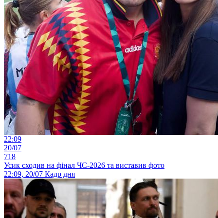
22:09
20/07
718
Усик сходив на фінал ЧС-2026 та виставив фото
22:09, 20/07
Кадр дня