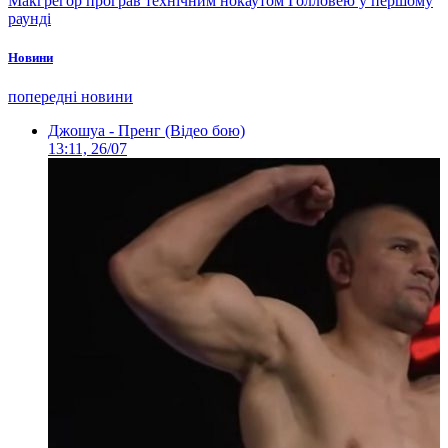
Макгрегор програв технічним нокаутом Голловею у першому
раунді
Новини
попередні новини
Джошуа - Пренг (Відео бою)
13:11, 26/07