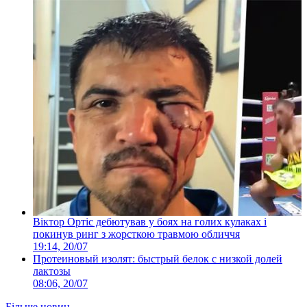
Віктор Ортіс дебютував у боях на голих кулаках і
покинув ринг з жорсткою травмою обличчя
19:14, 20/07
Протеиновый изолят: быстрый белок с низкой долей
лактозы
08:06, 20/07
Більше новин