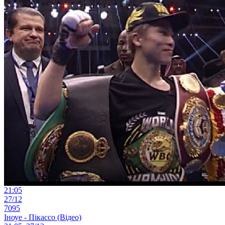
21:05
27/12
7095
Іноуе - Пікассо (Відео)