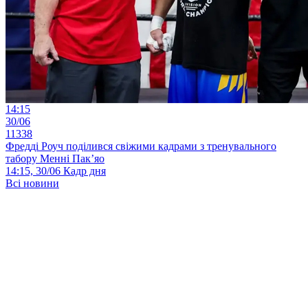
14:15
30/06
11338
Фредді Роуч поділився свіжими кадрами з тренувального
табору Менні Пак’яо
14:15, 30/06
Кадр дня
Всі новини