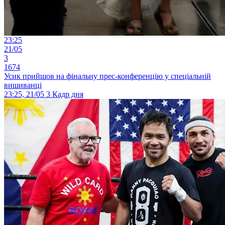
23:25
21/05
3
1674
Усик прийшов на фінальну прес-конференцію у спеціальній
вишиванці
23:25, 21/05
3
Кадр дня