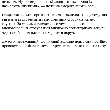
низьким. Ну, очевидно, низькі хлопці зляться, коли їх
називають низькими», — пояснив американський боєць.
Гейджі також категорично заперечив звинувачення у тому, що
він намагався зачепити тему сімейних стосунків іспано-
грузина. За словами тимчасового чемпіона, його
висловлювання стосувалися виключно егоцентризму Топурії,
через який з ним важко знаходитися поруч.
Джастін переконаний, що чинний володар поясу сам постійно
провокує конфлікти та демонструє неповагу до колег по цеху.