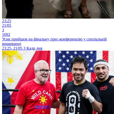
23:25
21/05
3
1692
Усик прийшов на фінальну прес-конференцію у спеціальній
вишиванці
23:25, 21/05
3
Кадр дня