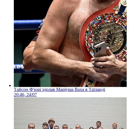
Тайсон Ф'юрі здолав Маріуша Ваха в Таїланді
20:46, 24/07