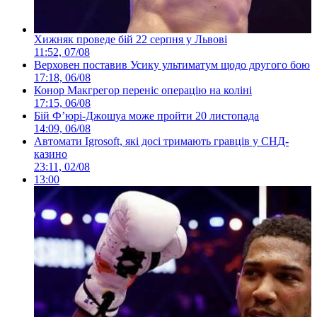
Хижняк проведе бій 22 серпня у Львові
11:52, 07/08
Верховен поставив Усику ультиматум щодо другого бою
17:18, 06/08
Конор Макгрегор переніс операцію на коліні
17:15, 06/08
Бій Ф’юрі-Джошуа може пройти 20 листопада
14:09, 06/08
Автомати Igrosoft, які досі тримають гравців у СНД-
казино
23:11, 02/08
13:00