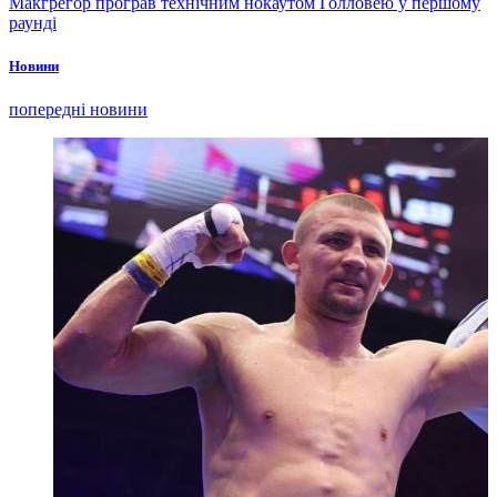
Макгрегор програв технічним нокаутом Голловею у першому
раунді
Новини
попередні новини