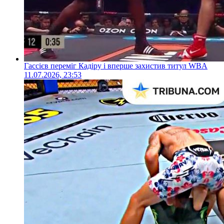
Гассієв переміг Кадіру і вперше захистив титул WBA
11.07.2026, 23:53