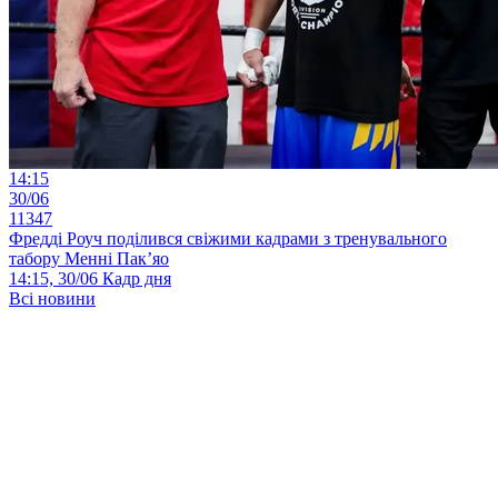
14:15
30/06
11347
Фредді Роуч поділився свіжими кадрами з тренувального
табору Менні Пак’яо
14:15, 30/06
Кадр дня
Всі новини