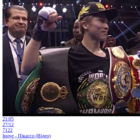
21:05
27/12
7122
Іноуе - Пікассо (Відео)