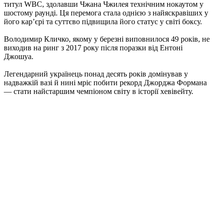
титул WBC, здолавши Чжана Чжилея технічним нокаутом у
шостому раунді. Ця перемога стала однією з найяскравіших у
його кар’єрі та суттєво підвищила його статус у світі боксу.
Володимир Кличко, якому у березні виповнилося 49 років, не
виходив на ринг з 2017 року після поразки від Ентоні
Джошуа.
Легендарний українець понад десять років домінував у
надважкій вазі й нині мріє побити рекорд Джорджа Формана
— стати найстаршим чемпіоном світу в історії хевівейту.