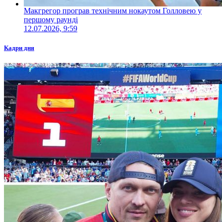
Макгрегор програв технічним нокаутом Голловею у
першому раунді
12.07.2026, 9:59
Кадри дня