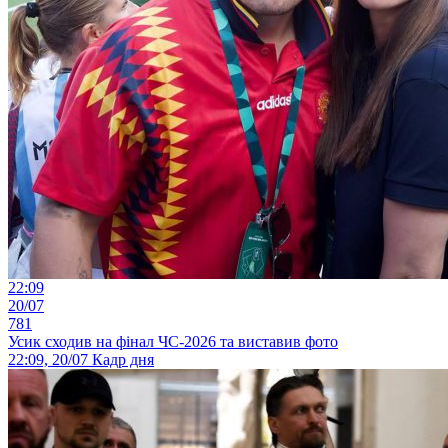
22:09
20/07
781
Усик сходив на фінал ЧС-2026 та виставив фото
22:09, 20/07
Кадр дня