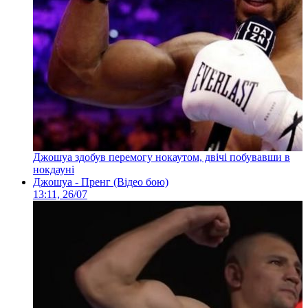
Джошуа здобув перемогу нокаутом, двічі побувавши в
нокдауні
Джошуа - Пренг (Відео бою)
13:11, 26/07