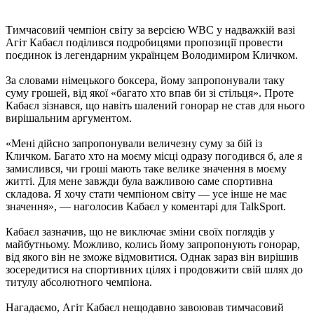
Тимчасовий чемпіон світу за версією WBC у надважкій вазі
Агіт Кабаєл поділився подробицями пропозиції провести
поєдинок із легендарним українцем Володимиром Кличком.
За словами німецького боксера, йому запропонували таку
суму грошей, від якої «багато хто впав би зі стільця». Проте
Кабаєл зізнався, що навіть шалений гонорар не став для нього
вирішальним аргументом.
«Мені дійсно запропонували величезну суму за бій із
Кличком. Багато хто на моєму місці одразу погодився б, але я
замислився, чи гроші мають таке велике значення в моєму
житті. Для мене завжди була важливою саме спортивна
складова. Я хочу стати чемпіоном світу — усе інше не має
значення», — наголосив Кабаєл у коментарі для TalkSport.
Кабаєл зазначив, що не виключає зміни своїх поглядів у
майбутньому. Можливо, колись йому запропонують гонорар,
від якого він не зможе відмовитися. Однак зараз він вирішив
зосередитися на спортивних цілях і продовжити свій шлях до
титулу абсолютного чемпіона.
Нагадаємо, Агіт Кабаєл нещодавно завоював тимчасовий