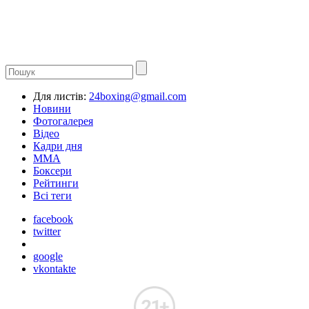
Для листів:
24boxing@gmail.com
Новини
Фотогалерея
Відео
Кадри дня
ММА
Боксери
Рейтинги
Всі теги
facebook
twitter
google
vkontakte