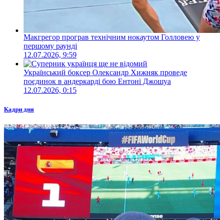
Макгрегор програв технічним нокаутом Голловею у
першому раунді
12.07.2026, 9:59
Український боксер Олександр Хижняк проведе
поєдинок в андеркарді бою Ентоні Джошуа
12.07.2026, 0:15
Кадри дня