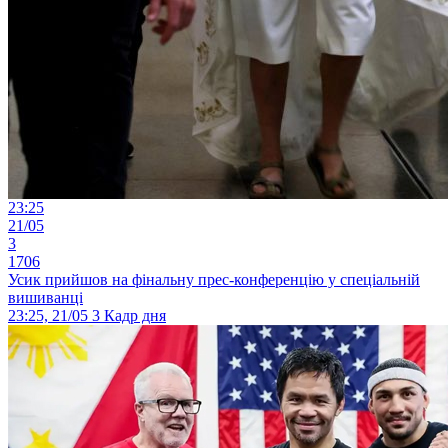
23:25
21/05
3
1706
Усик прийшов на фінальну прес-конференцію у спеціальній
вишиванці
23:25, 21/05
3
Кадр дня