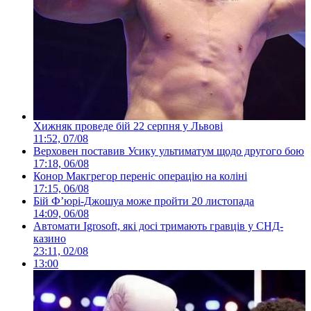
Хижняк проведе бій 22 серпня у Львові
11:52, 07/08
Верховен поставив Усику ультиматум щодо другого бою
17:18, 06/08
Конор Макгрегор переніс операцію на коліні
17:15, 06/08
Бій Ф’юрі-Джошуа може пройти 20 листопада
14:09, 06/08
Автомати Igrosoft, які досі тримають гравців у СНД-
казино
23:11, 02/08
13:00