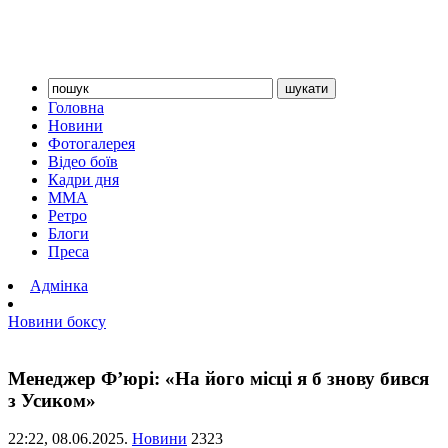
Головна
Новини
Фотогалерея
Відео боїв
Кадри дня
ММА
Ретро
Блоги
Преса
Адмінка
Новини боксу
Менеджер Ф’юрі: «На його місці я б знову бився
з Усиком»
22:22,
08.06.2025.
Новини
2323