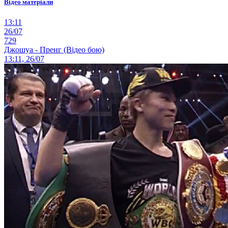
Відео матеріали
13:11
26/07
729
Джошуа - Пренг (Відео бою)
13:11, 26/07