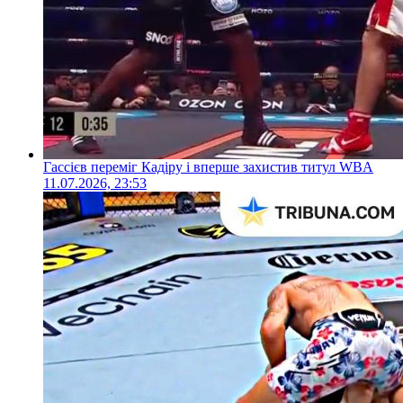
Гассієв переміг Кадіру і вперше захистив титул WBA
11.07.2026, 23:53