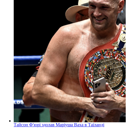
Тайсон Ф'юрі здолав Маріуша Ваха в Таїланді