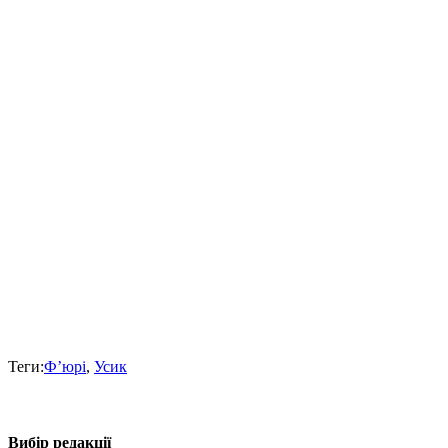
Теги:
Ф’юрі
,
Усик
Вибір редакції