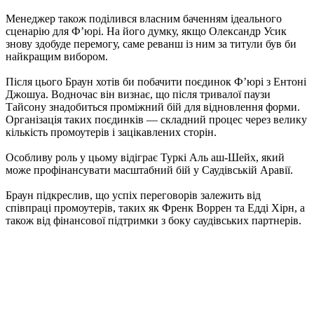
Менеджер також поділився власним баченням ідеального
сценарію для Ф’юрі. На його думку, якщо Олександр Усик
знову здобуде перемогу, саме реванш із ним за титули був би
найкращим вибором.
Після цього Браун хотів би побачити поєдинок Ф’юрі з Ентоні
Джошуа. Водночас він визнає, що після тривалої паузи
Тайсону знадобиться проміжний бій для відновлення форми.
Організація таких поєдинків — складний процес через велику
кількість промоутерів і зацікавлених сторін.
Особливу роль у цьому відіграє Туркі Аль аш-Шейх, який
може профінансувати масштабний бій у Саудівській Аравії.
Браун підкреслив, що успіх переговорів залежить від
співпраці промоутерів, таких як Френк Воррен та Едді Хірн, а
також від фінансової підтримки з боку саудівських партнерів.