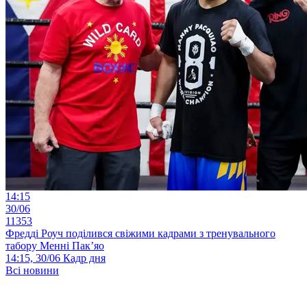
14:15
30/06
11353
Фредді Роуч поділився свіжими кадрами з тренувального
табору Менні Пак’яо
14:15, 30/06
Кадр дня
Всі новини