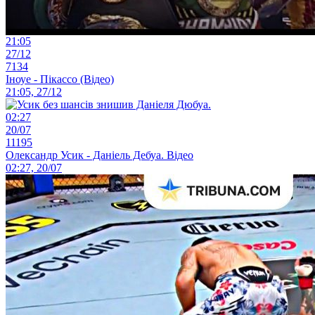
21:05
27/12
7134
Іноуе - Пікассо (Відео)
21:05, 27/12
02:27
20/07
11195
Олександр Усик - Даніель Дебуа. Відео
02:27, 20/07