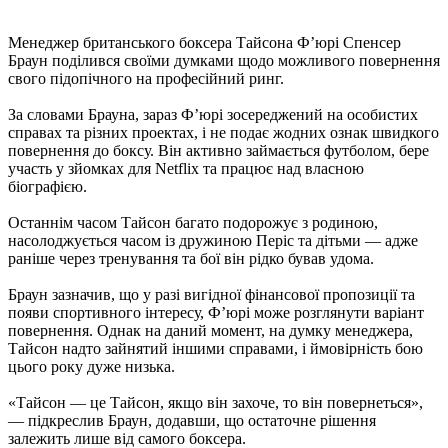
Менеджер британського боксера Тайсона Ф’юрі Спенсер
Браун поділився своїми думками щодо можливого повернення
свого підопічного на професійний ринг.
За словами Брауна, зараз Ф’юрі зосереджений на особистих
справах та різних проектах, і не подає жодних ознак швидкого
повернення до боксу. Він активно займається футболом, бере
участь у зйомках для Netflix та працює над власною
біографією.
Останнім часом Тайсон багато подорожує з родиною,
насолоджується часом із дружиною Періс та дітьми — адже
раніше через тренування та бої він рідко бував удома.
Браун зазначив, що у разі вигідної фінансової пропозиції та
появи спортивного інтересу, Ф’юрі може розглянути варіант
повернення. Однак на даний момент, на думку менеджера,
Тайсон надто зайнятий іншими справами, і ймовірність бою
цього року дуже низька.
«Тайсон — це Тайсон, якщо він захоче, то він повернеться»,
— підкреслив Браун, додавши, що остаточне рішення
залежить лише від самого боксера.