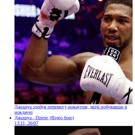
Джошуа здобув перемогу нокаутом, двічі побувавши в
нокдауні
Джошуа - Пренг (Відео бою)
13:11, 26/07