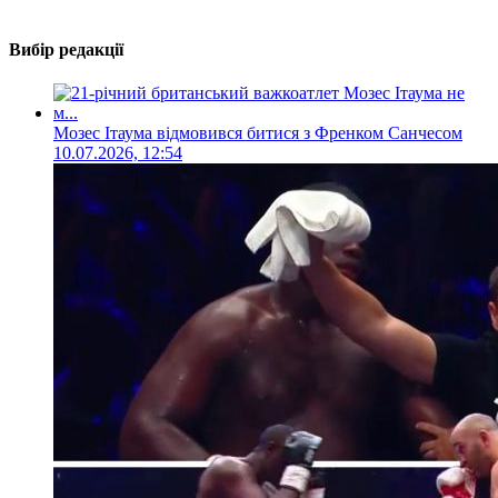
Вибір редакції
Мозес Ітаума відмовився битися з Френком Санчесом
10.07.2026, 12:54