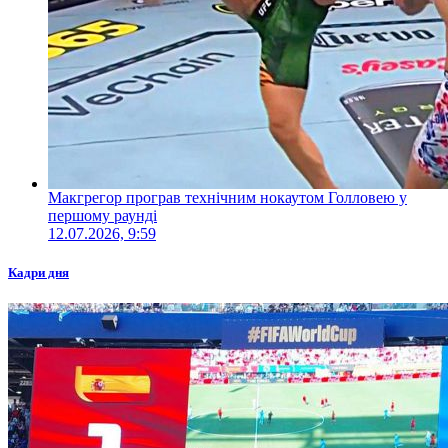
Макгрегор програв технічним нокаутом Голловею у
першому раунді
12.07.2026, 9:59
Кадри дня