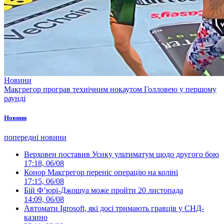
Новини
Макгрегор програв технічним нокаутом Голловею у першому
раунді
Новини
попередні новини
Верховен поставив Усику ультиматум щодо другого бою
17:18, 06/08
Конор Макгрегор переніс операцію на коліні
17:15, 06/08
Бій Ф’юрі-Джошуа може пройти 20 листопада
14:09, 06/08
Автомати Igrosoft, які досі тримають гравців у СНД-
казино