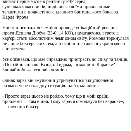
займає перше місце в рейтингу P4P серед
суперважковаговиків, поділився своїми прихованими
талантами в подкасті легендарного британського боксера
Карла Фроча.
Наступного тижня чемпіон проведе унікаційний реванш
проти Деніела Дюбуа (23-0, 14 КО), намагаючись втретє в
кар'єрі стати абсолютним чемпіоном світу. Розмова торкнулася
не лише боксерських тем, а й особистого життя українського
спортсмена.
Усик зізнався, що має справжню пристрасть до співу та танців.
«Постійно співаю. Всюди. І вдома, і в машині. Караоке?
Звичайно!» — розповів чемпіон.
Однак зараз він змушений утримуватися від улюбленої
розваги через складну ситуацію на батьківщині.
«Просто зараз цього не роблю, тому що в моїй країні
проблеми — там війна. Тому зараз я обходжуся без караоке»,
— пояснив боксер.