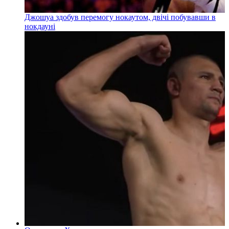
Джошуа здобув перемогу нокаутом, двічі побувавши в
нокдауні