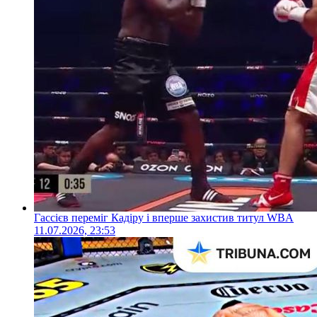
Гассієв переміг Кадіру і вперше захистив титул WBA
11.07.2026, 23:53