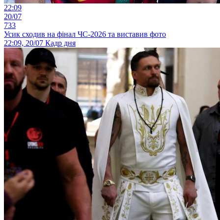
22:09
20/07
733
Усик сходив на фінал ЧС-2026 та виставив фото
22:09, 20/07
Кадр дня