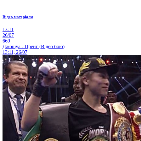
Відео матеріали
13:11
26/07
669
Джошуа - Пренг (Відео бою)
13:11, 26/07