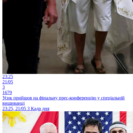
23:25
21/05
3
1679
Усик прийшов на фінальну прес-конференцію у спеціальній
вишиванці
23:25, 21/05
3
Кадр дня