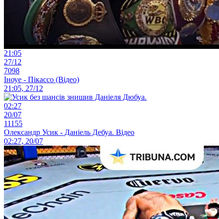
21:05
27/12
7098
Іноуе - Пікассо (Відео)
21:05, 27/12
02:27
20/07
11155
Олександр Усик - Даніель Дебуа. Відео
02:27, 20/07