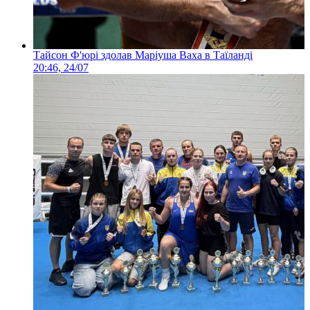
Тайсон Ф'юрі здолав Маріуша Ваха в Таїланді
20:46, 24/07