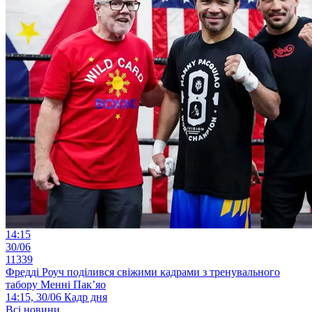
14:15
30/06
11339
Фредді Роуч поділився свіжими кадрами з тренувального
табору Менні Пак’яо
14:15, 30/06
Кадр дня
Всі новини