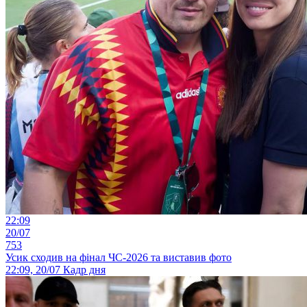
22:09
20/07
753
Усик сходив на фінал ЧС-2026 та виставив фото
22:09, 20/07
Кадр дня