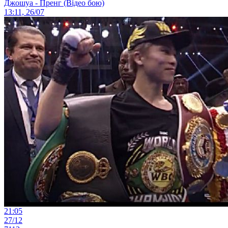
Джошуа - Пренг (Відео бою)
13:11, 26/07
21:05
27/12