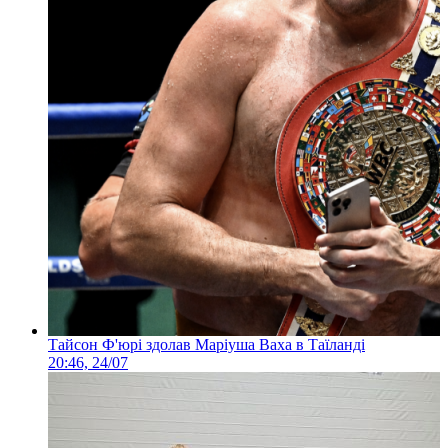
Тайсон Ф'юрі здолав Маріуша Ваха в Таїланді
20:46, 24/07