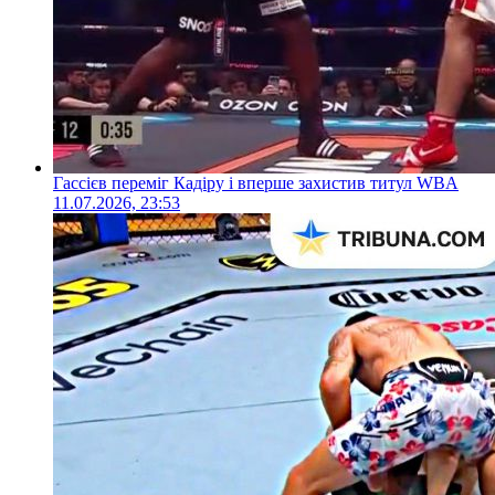
Гассієв переміг Кадіру і вперше захистив титул WBA
11.07.2026, 23:53