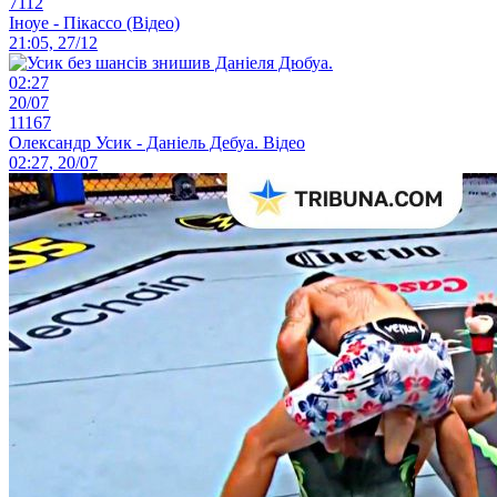
7112
Іноуе - Пікассо (Відео)
21:05, 27/12
02:27
20/07
11167
Олександр Усик - Даніель Дебуа. Відео
02:27, 20/07