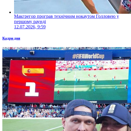
Макгрегор програв технічним нокаутом Голловею у
першому раунді
12.07.2026, 9:59
Кадри дня