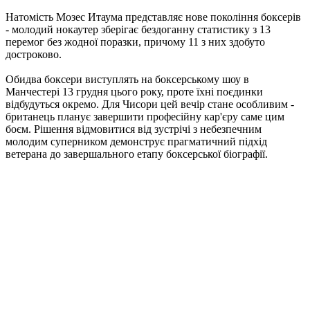
Натомість Мозес Итаума представляє нове покоління боксерів
- молодий нокаутер зберігає бездоганну статистику з 13
перемог без жодної поразки, причому 11 з них здобуто
достроково.
Обидва боксери виступлять на боксерському шоу в
Манчестері 13 грудня цього року, проте їхні поєдинки
відбудуться окремо. Для Чисори цей вечір стане особливим -
британець планує завершити професійну кар'єру саме цим
боєм. Рішення відмовитися від зустрічі з небезпечним
молодим суперником демонструє прагматичний підхід
ветерана до завершального етапу боксерської біографії.