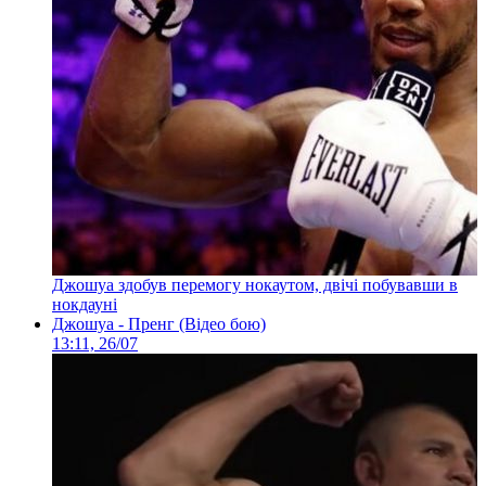
Джошуа здобув перемогу нокаутом, двічі побувавши в
нокдауні
Джошуа - Пренг (Відео бою)
13:11, 26/07