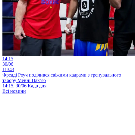
14:15
30/06
11343
Фредді Роуч поділився свіжими кадрами з тренувального
табору Менні Пак’яо
14:15, 30/06
Кадр дня
Всі новини