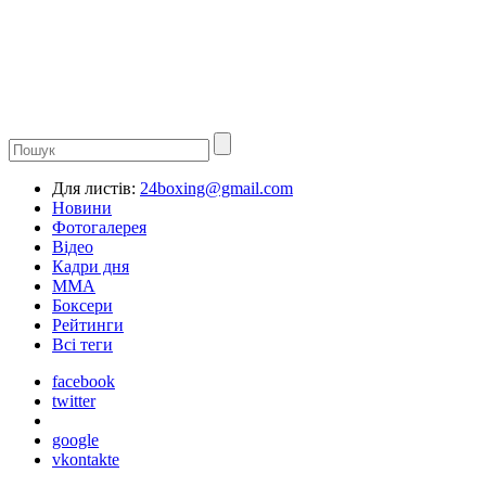
Для листів:
24boxing@gmail.com
Новини
Фотогалерея
Відео
Кадри дня
ММА
Боксери
Рейтинги
Всі теги
facebook
twitter
google
vkontakte