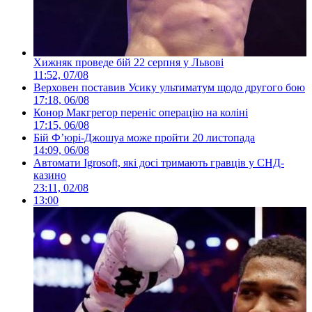
Хижняк проведе бій 22 серпня у Львові
11:52, 07/08
Верховен поставив Усику ультиматум щодо другого бою
17:18, 06/08
Конор Макгрегор переніс операцію на коліні
17:15, 06/08
Бій Ф’юрі-Джошуа може пройти 20 листопада
14:09, 06/08
Автомати Igrosoft, які досі тримають гравців у СНД-
казино
23:11, 02/08
13:00