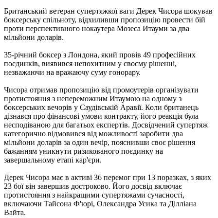
Британський ветеран супертяжкої ваги Дерек Чисора шокував
боксерську спільноту, відхиливши пропозицію провести бій
проти перспективного нокаутера Мозеса Итауми за два
мільйони доларів.
35-річний боксер з Лондона, який провів 49 професійних
поєдинків, виявився непохитним у своєму рішенні,
незважаючи на вражаючу суму гонорару.
Чисора отримав пропозицію від промоутерів організувати
протистояння з непереможним Итаумою на одному з
боксерських вечорів у Саудівській Аравії. Коли британець
дізнався про фінансові умови контракту, його реакція була
несподіваною для багатьох експертів. Досвідчений супертяж
категорично відмовився від можливості заробити два
мільйони доларів за один вечір, пояснивши своє рішення
бажанням уникнути ризикованого поєдинку на
завершальному етапі кар'єри.
Дерек Чисора має в активі 36 перемог при 13 поразках, з яких
23 бої він завершив достроково. Його досвід включає
протистояння з найкращими супертяжами сучасності,
включаючи Тайсона Ф'юрі, Олександра Усика та Ділліана
Вайта.