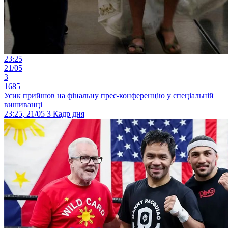
23:25
21/05
3
1685
Усик прийшов на фінальну прес-конференцію у спеціальній
вишиванці
23:25, 21/05
3
Кадр дня