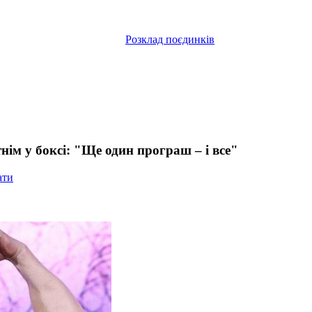
Розклад поєдинків
нім у боксі: "Ще один програш – і все"
ати