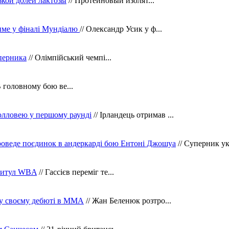
зкой долей лактозы
// Протеиновый изолят...
тиме у фіналі Мундіалю
// Олександр Усик у ф...
уперника
// Олімпійський чемпі...
В головному бою ве...
олловею у першому раунді
// Ірландець отримав ...
оведе поєдинок в андеркарді бою Ентоні Джошуа
// Суперник укр
 титул WBA
// Гассієв переміг те...
 у своєму дебюті в ММА
// Жан Беленюк розтро...