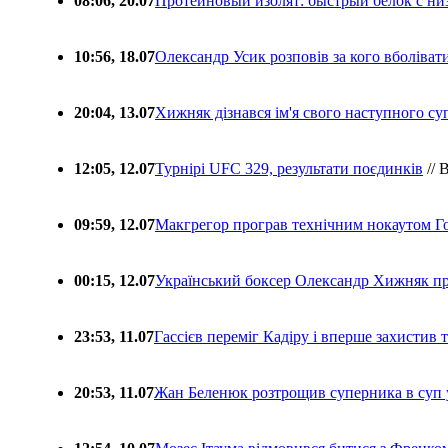
08:06, 20.07
Протеиновый изолят: быстрый белок с ни
10:56, 18.07
Олександр Усик розповів за кого вболіва
20:04, 13.07
Хижняк дізнався ім'я свого наступного с
12:05, 12.07
Турнірі UFC 329, результати поєдинків
// 
09:59, 12.07
Макгрегор програв технічним нокаутом Г
00:15, 12.07
Український боксер Олександр Хижняк пр
23:53, 11.07
Гассієв переміг Кадіру і вперше захистив
20:53, 11.07
Жан Беленюк розтрощив суперника в суп