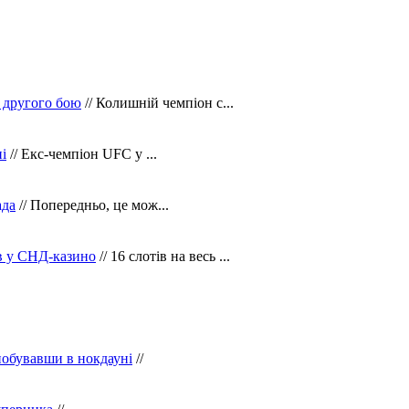
 другого бою
// Колишній чемпіон с...
і
// Екс-чемпіон UFC у ...
ада
// Попередньо, це мож...
ів у СНД-казино
// 16 слотів на весь ...
побувавши в нокдауні
//