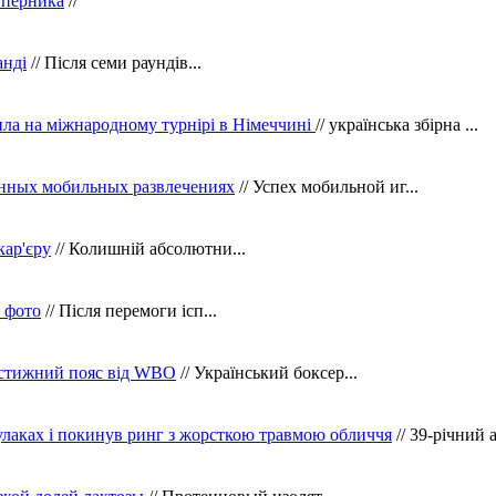
уперника
//
анді
// Після семи раундів...
ила на міжнародному турнірі в Німеччині
// українська збірна ...
нных мобильных развлечениях
// Успех мобильной иг...
кар'єру
// Колишній абсолютни...
в фото
// Після перемоги ісп...
рестижний пояс від WBO
// Український боксер...
кулаках і покинув ринг з жорсткою травмою обличчя
// 39-річний 