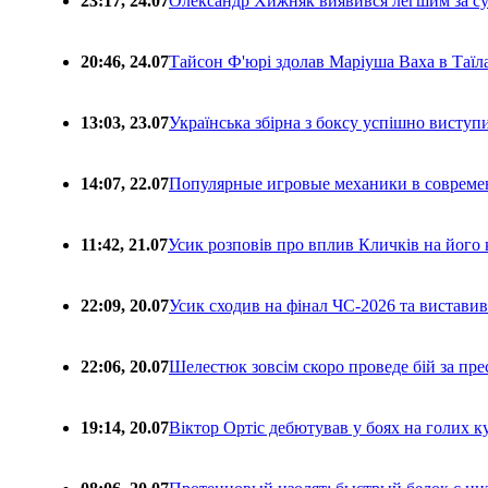
23:17, 24.07
Олександр Хижняк виявився легшим за с
20:46, 24.07
Тайсон Ф'юрі здолав Маріуша Ваха в Таїл
13:03, 23.07
Українська збірна з боксу успішно виступ
14:07, 22.07
Популярные игровые механики в совреме
11:42, 21.07
Усик розповів про вплив Кличків на його 
22:09, 20.07
Усик сходив на фінал ЧС-2026 та вистави
22:06, 20.07
Шелестюк зовсім скоро проведе бій за п
19:14, 20.07
Віктор Ортіс дебютував у боях на голих 