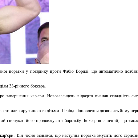
ної поразки у поєдинку проти Фабіо Вордлі, що автоматично позбавил
ціям 33-річного боксера.
о завершення кар'єри. Новозеландець відверто визнав складність ситу
сти час з дружиною та дітьми. Період відновлення дозволить йому пере
який спонукає його продовжувати боротьбу. Боксер впевнений, що змож
кар'єри. Він чесно зізнався, що наступна поразка змусить його серйо