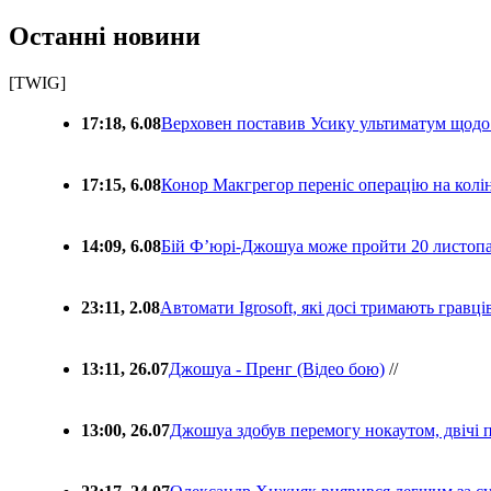
Останні новини
[TWIG]
17:18, 6.08
Верховен поставив Усику ультиматум щодо
17:15, 6.08
Конор Макгрегор переніс операцію на колін
14:09, 6.08
Бій Ф’юрі-Джошуа може пройти 20 листоп
23:11, 2.08
Автомати Igrosoft, які досі тримають гравц
13:11, 26.07
Джошуа - Пренг (Відео бою)
//
13:00, 26.07
Джошуа здобув перемогу нокаутом, двічі 