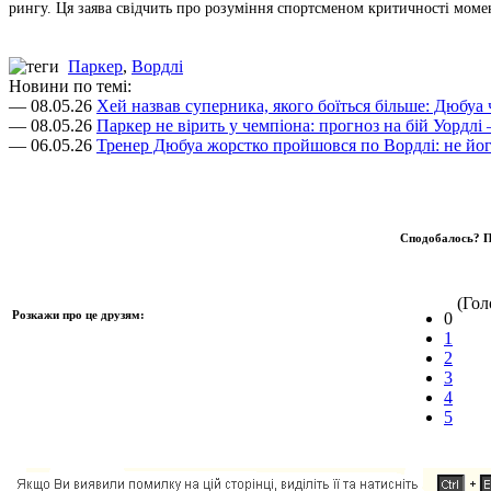
рингу. Ця заява свідчить про розуміння спортсменом критичності момен
Паркер
,
Вордлі
Новини по темі:
— 08.05.26
Хей назвав суперника, якого боїться більше: Дюбуа
— 08.05.26
Паркер не вірить у чемпіона: прогноз на бій Уордл
— 06.05.26
Тренер Дюбуа жорстко пройшовся по Вордлі: не його
Сподобалось? П
(Голо
Розкажи про це друзям:
0
1
2
3
4
5