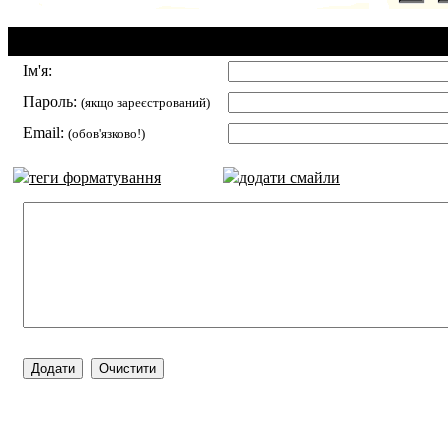
Додавання коментаря:
Ім'я:
Пароль:
(якщо зареєстрований)
Email:
(обов'язково!)
теги форматування
додати смайли