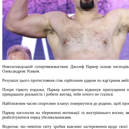
Новозеландський супертяжковаговик Джозеф Паркер зазнав несподіва
Олександром Усиком.
Результат цього протистояння став серйозним ударом по кар'єрним амбі
Попри гіркоту поразки, Паркер категорично відкинув припущення пр
прикрашати реальність і робити вигляд, ніби нічого не сталося.
Найближчим часом спортсмен планує повернутися до родини, щоб прове
Паркер наголосив на збереженні мотивації та внутрішнього вогню, 
реабілітуватися перед уболівальниками.
Водночас екс-чемпіон світу зробив важливе застереження щодо своєї 