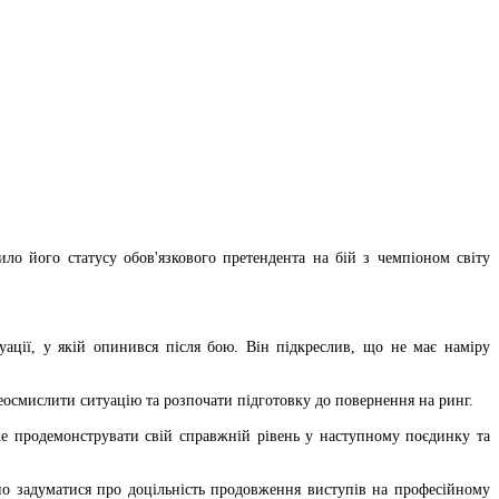
о його статусу обов'язкового претендента на бій з чемпіоном світу
ації, у якій опинився після бою. Він підкреслив, що не має наміру
осмислити ситуацію та розпочати підготовку до повернення на ринг.
е продемонструвати свій справжній рівень у наступному поєдинку та
зно задуматися про доцільність продовження виступів на професійному