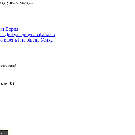
ту у його кар'єрі.
 чи Вордл
і — Дюбуа здивував фанатів
 рівень і не рівень Усика
роголосуй:
сів: 0)