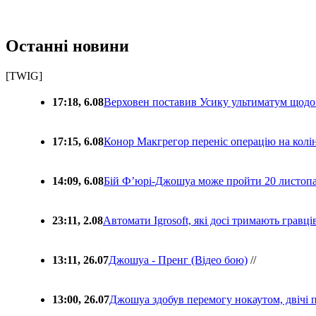
Останні новини
[TWIG]
17:18, 6.08
Верховен поставив Усику ультиматум щодо
17:15, 6.08
Конор Макгрегор переніс операцію на колін
14:09, 6.08
Бій Ф’юрі-Джошуа може пройти 20 листоп
23:11, 2.08
Автомати Igrosoft, які досі тримають гравц
13:11, 26.07
Джошуа - Пренг (Відео бою)
//
13:00, 26.07
Джошуа здобув перемогу нокаутом, двічі 