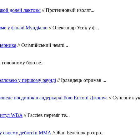
зкой долей лактозы
// Протеиновый изолят...
тиме у фіналі Мундіалю
// Олександр Усик у ф...
уперника
// Олімпійський чемпі...
В головному бою ве...
олловею у першому раунді
// Ірландець отримав ...
оведе поєдинок в андеркарді бою Ентоні Джошуа
// Суперник укр
 титул WBA
// Гассієв переміг те...
 у своєму дебюті в ММА
// Жан Беленюк розтро...