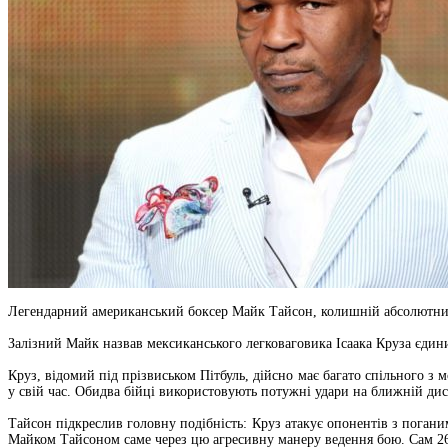
Легендарний американський боксер Майк Тайсон, колишній абсолютний че
Залізний Майк назвав мексиканського легковаговика Ісаака Круза єдини
Круз, відомий під прізвиськом Пітбуль, дійсно має багато спільного з 
у свій час. Обидва бійці використовують потужні удари на ближній дист
Тайсон підкреслив головну подібність: Круз атакує опонентів з поган
Майком Тайсоном саме через цю агресивну манеру ведення бою. Сам 26-