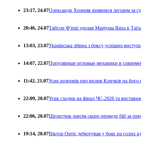
23:17, 24.07
Олександр Хижняк виявився легшим за с
20:46, 24.07
Тайсон Ф'юрі здолав Маріуша Ваха в Таїл
13:03, 23.07
Українська збірна з боксу успішно виступ
14:07, 22.07
Популярные игровые механики в совреме
11:42, 21.07
Усик розповів про вплив Кличків на його 
22:09, 20.07
Усик сходив на фінал ЧС-2026 та вистави
22:06, 20.07
Шелестюк зовсім скоро проведе бій за п
19:14, 20.07
Віктор Ортіс дебютував у боях на голих 