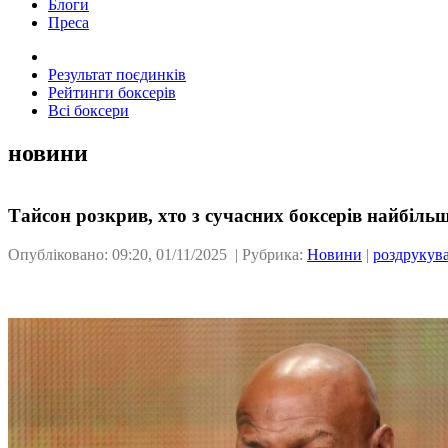
Блоги
Преса
Результат поєдинків
Рейтинги боксерів
Всі боксери
новини
Тайсон розкрив, хто з сучасних боксерів найбільш
Опубліковано: 09:20, 01/11/2025 | Рубрика:
Новини
|
роздрукув