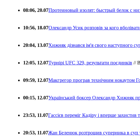
08:06, 20.07
Протеиновый изолят: быстрый белок с ни
10:56, 18.07
Олександр Усик розповів за кого вболіва
20:04, 13.07
Хижняк дізнався ім'я свого наступного с
12:05, 12.07
Турнірі UFC 329, результати поєдинків
// 
09:59, 12.07
Макгрегор програв технічним нокаутом Г
00:15, 12.07
Український боксер Олександр Хижняк пр
23:53, 11.07
Гассієв переміг Кадіру і вперше захистив
20:53, 11.07
Жан Беленюк розтрощив суперника в суп