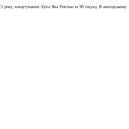
015 року, нокаутувавши Луїса Яна Ревілью за 90 секунд. В аматорському