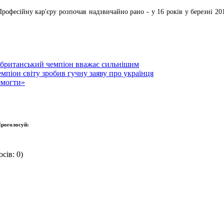
Професійну кар'єру розпочав надзвичайно рано - у 16 років у березні 2
о британський чемпіон вважає сильнішим
емпіон світу зробив гучну заяву про українця
емогти»
роголосуй:
сів: 0)