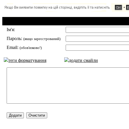
Додавання коментаря:
Ім'я:
Пароль:
(якщо зареєстрований)
Email:
(обов'язково!)
теги форматування
додати смайли