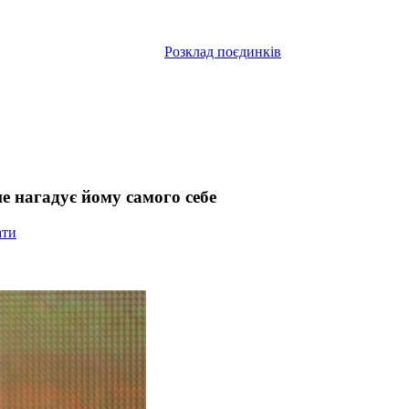
Розклад поєдинків
е нагадує йому самого себе
ати