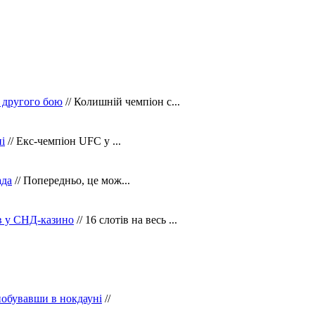
 другого бою
// Колишній чемпіон с...
і
// Екс-чемпіон UFC у ...
ада
// Попередньо, це мож...
ів у СНД-казино
// 16 слотів на весь ...
побувавши в нокдауні
//