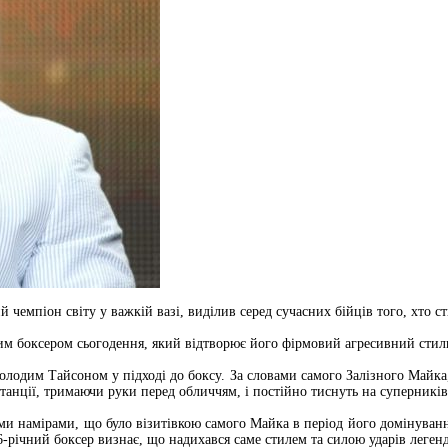
мпіон світу у важкій вазі, виділив серед сучасних бійців того, хто ст
м боксером сьогодення, який відтворює його фірмовий агресивний стиль 
молодим Тайсоном у підході до боксу. За словами самого Залізного Майка, 
анції, тримаючи руки перед обличчям, і постійно тиснуть на суперників.​
ими намірами, що було візитівкою самого Майка в період його домінува
річний боксер визнає, що надихався саме стилем та силою ударів легенда