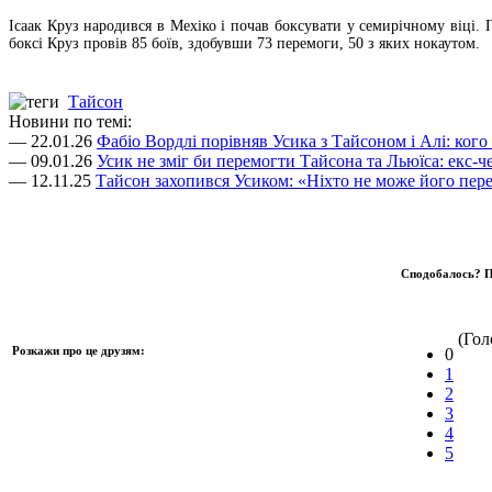
Ісаак Круз народився в Мехіко і почав боксувати у семирічному віці. 
боксі Круз провів 85 боїв, здобувши 73 перемоги, 50 з яких нокаутом.
Тайсон
Новини по темі:
— 22.01.26
Фабіо Вордлі порівняв Усика з Тайсоном і Алі: ког
— 09.01.26
Усик не зміг би перемогти Тайсона та Льюїса: екс-ч
— 12.11.25
Тайсон захопився Усиком: «Ніхто не може його пер
Сподобалось? П
(Голо
Розкажи про це друзям:
0
1
2
3
4
5