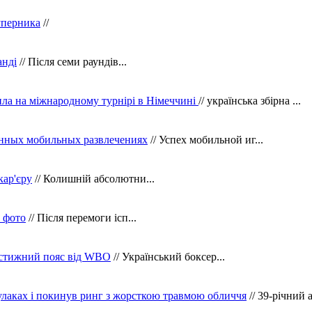
уперника
//
анді
// Після семи раундів...
ила на міжнародному турнірі в Німеччині
// українська збірна ...
нных мобильных развлечениях
// Успех мобильной иг...
кар'єру
// Колишній абсолютни...
в фото
// Після перемоги ісп...
рестижний пояс від WBO
// Український боксер...
кулаках і покинув ринг з жорсткою травмою обличчя
// 39-річний 