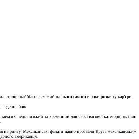
илістично найбільше схожий на нього самого в роки розквіту кар'єри.
ведення бою.​​
мексиканець низький та кремезний для своєї вагової категорії, як і він
​
ння на рингу. Мексиканські фанати давно прозвали Круза мексиканським
рного американця.​​