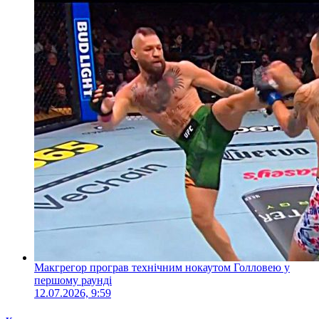
Макгрегор програв технічним нокаутом Голловею у
першому раунді
12.07.2026, 9:59