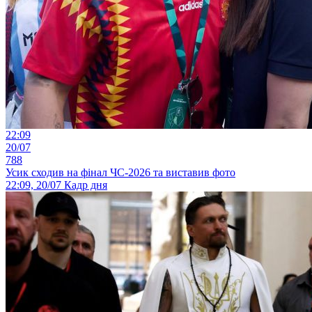
22:09
20/07
788
Усик сходив на фінал ЧС-2026 та виставив фото
22:09, 20/07
Кадр дня