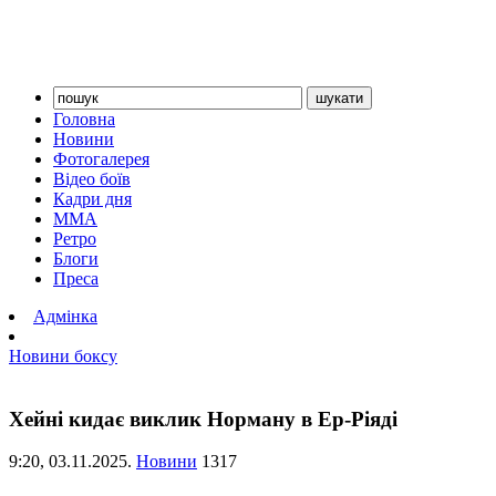
Головна
Новини
Фотогалерея
Відео боїв
Кадри дня
ММА
Ретро
Блоги
Преса
Адмінка
Новини боксу
Хейні кидає виклик Норману в Ер-Ріяді
9:20,
03.11.2025.
Новини
1317