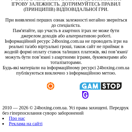
ІГРОВУ ЗАЛЕЖНІСТЬ. ДОТРИМУЙТЕСЬ ПРАВИЛ
(ПРИНЦИПІВ) ВІДПОВІДАЛЬНОЇ ГРИ.
При виявленні перших ознак залежності негайно зверніться
до спеціаліста.
Пам'ятайте, що участь в азартних іграх не може бути
джерелом доходів або альтернативою роботі.
Інформаційний ресурс 24boxing.com.ua не проводить ігри на
реальні та/або віртуальні гроші, також сайт не приймає в
жодній формі оплату ставок та/інших платежів, які пов’язані/
можуть бути пов’язані з азартними іграми, букмекерами або
тоталізаторами.
Будь-які матеріали на інформаційному ресурсі 24boxing.com.ua
публікуються виключно з інформаційною метою.
2010 — 2026 ©
24boxing.com.ua.
Усi права захищенi. Передрук
без гіперпосилання суворо заборонений
Про нас
Реклама на сайті