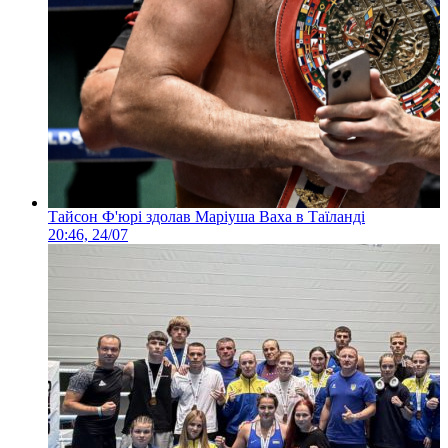
Тайсон Ф'юрі здолав Маріуша Ваха в Таїланді
20:46, 24/07