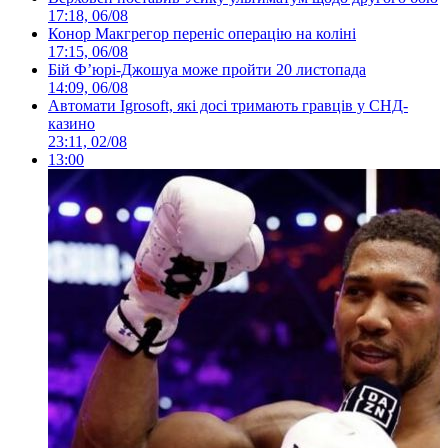
17:18, 06/08
Конор Макгрегор переніс операцію на коліні
17:15, 06/08
Бій Ф’юрі-Джошуа може пройти 20 листопада
14:09, 06/08
Автомати Igrosoft, які досі тримають гравців у СНД-
казино
23:11, 02/08
13:00