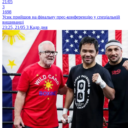
21/05
3
1698
Усик прийшов на фінальну прес-конференцію у спеціальній
вишиванці
23:25, 21/05
3
Кадр дня