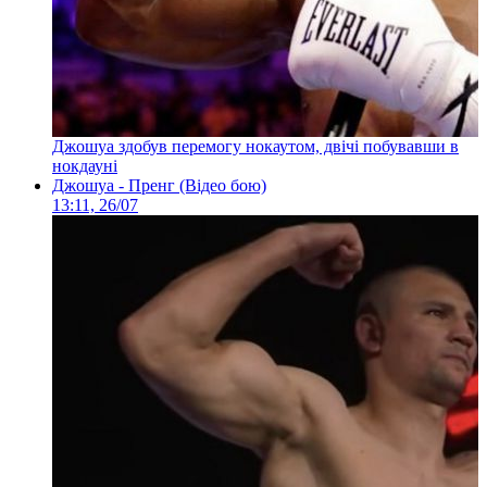
Джошуа здобув перемогу нокаутом, двічі побувавши в
нокдауні
Джошуа - Пренг (Відео бою)
13:11, 26/07