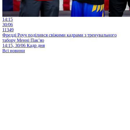
14:15
30/06
11349
Фредді Роуч поділився свіжими кадрами з тренувального
табору Менні Пак’яо
14:15, 30/06
Кадр дня
Всі новини