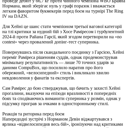
проведе дебют у 66,7 кг проти чинного чемпіона WBO Браяна
Нормана, який зберігає нуль у графі поразок і вважається
легким фаворитом букмекерів перед боєм на турнірі The Ring
IV на DAZN.
Для Хейні це шанс стати чемпіоном третьої вагової категорії
на тлі критики за нудний бій з Хосе Раміресом і турбулентний
2024-й проти Райана Гарсії, який згодом перетворили на «no
contest» через провалений допінг-тест суперника.​​
Повернувшись після скандального поєдинку з Гарсією, Хейні
переміг Раміреса рішенням суддів, однак продемонстрував
мінімальну результативність — лише 70 точних ударів за
даними CompuBox, що посилило наратив про його
обережний, «велосипедний» стиль і викликало хвилю
невдоволення у фанатів та експертів.
Сам Рамірес до бою стверджував, що бачить у захисті Хейні
прогалини, вказуючи на епізоди вразливості в попередніх
боях та сподіваючись виманити суперника у розмін, однак у
підсумку програв за очками в односторонньому стилі.​
Реакція та риторика перед боєм
Напередодні зустрічі з Норманом Девін віджартувався з
ярлика «відвелосипедив весь бій», іронізуючи над критиками