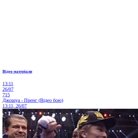
Відео матеріали
13:11
26/07
715
Джошуа - Пренг (Відео бою)
13:11, 26/07