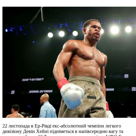
22 листопада в Ер-Ріяді екс-абсолютний чемпіон легкого
дивізіону Девін Хейні підніметься в напівсередню вагу та