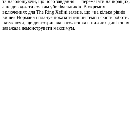
та наголошуючи, що його завдання — перемагати найкращих,
а не догоджати смакам уболівальників. В окремих
включеннях для The Ring Хейні заявив, що «на кілька рівнів
вище» Нормана і планує показати інший темп і якість роботи,
натякаючи, що довготривала ваго-згонка в нижчих дивізіонах
заважала демонструвати максимум.​