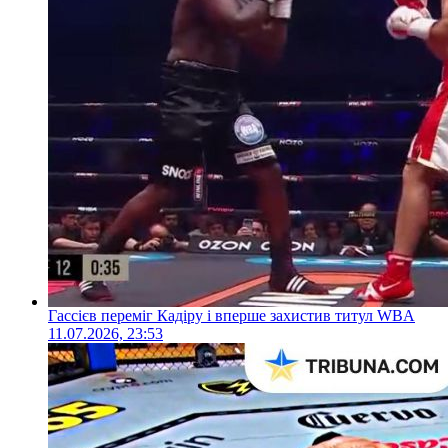
Гассієв переміг Кадіру і вперше захистив титул WBA
11.07.2026, 23:53