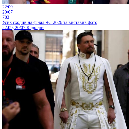
22:09
20/07
783
Усик сходив на фінал ЧС-2026 та виставив фото
22:09, 20/07
Кадр дня