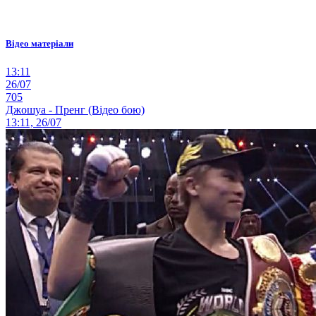
Відео матеріали
13:11
26/07
705
Джошуа - Пренг (Відео бою)
13:11, 26/07