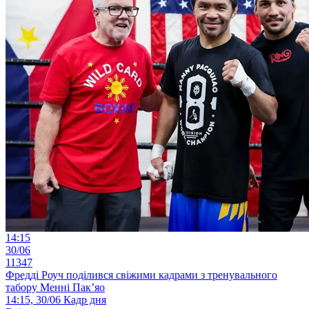
14:15
30/06
11347
Фредді Роуч поділився свіжими кадрами з тренувального
табору Менні Пак’яо
14:15, 30/06
Кадр дня