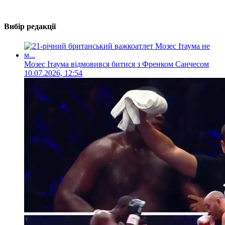
Вибір редакції
Мозес Ітаума відмовився битися з Френком Санчесом
10.07.2026, 12:54