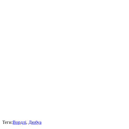
Теги:
Вордлі
,
Дюбуа