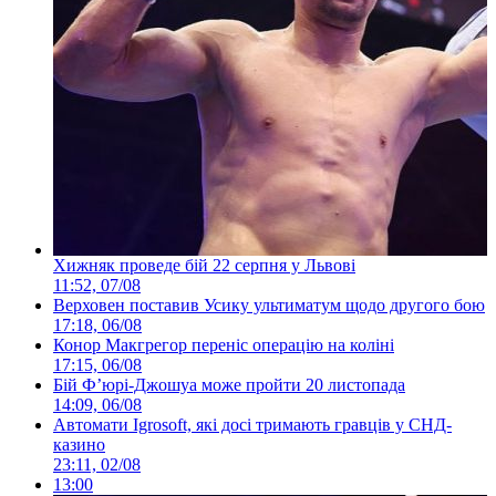
Хижняк проведе бій 22 серпня у Львові
11:52, 07/08
Верховен поставив Усику ультиматум щодо другого бою
17:18, 06/08
Конор Макгрегор переніс операцію на коліні
17:15, 06/08
Бій Ф’юрі-Джошуа може пройти 20 листопада
14:09, 06/08
Автомати Igrosoft, які досі тримають гравців у СНД-
казино
23:11, 02/08
13:00