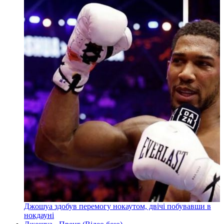
Джошуа здобув перемогу нокаутом, двічі побувавши в
нокдауні