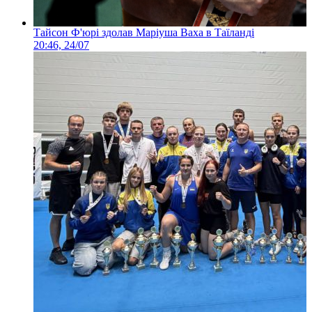
Тайсон Ф'юрі здолав Маріуша Ваха в Таїланді
20:46, 24/07