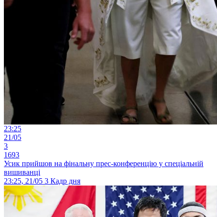
23:25
21/05
3
1693
Усик прийшов на фінальну прес-конференцію у спеціальній
вишиванці
23:25, 21/05
3
Кадр дня