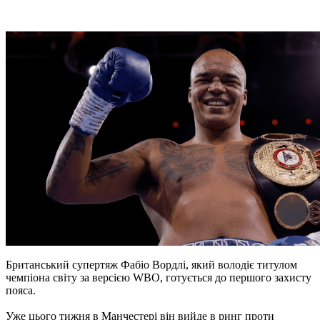
Британський супертяж Фабіо Вордлі, який володіє титулом
чемпіона світу за версією WBO, готується до першого захисту
пояса.
Уже цього тижня в Манчестері він вийде в ринг проти