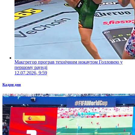
Макгрегор програв технічним нокаутом Голловею у
першому раунді
12.07.2026, 9:59
Кадри дня