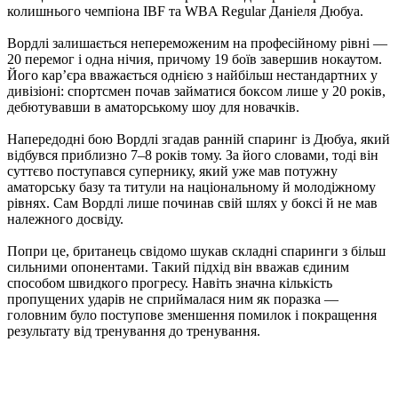
колишнього чемпіона IBF та WBA Regular Даніеля Дюбуа.
Вордлі залишається непереможеним на професійному рівні —
20 перемог і одна нічия, причому 19 боїв завершив нокаутом.
Його кар’єра вважається однією з найбільш нестандартних у
дивізіоні: спортсмен почав займатися боксом лише у 20 років,
дебютувавши в аматорському шоу для новачків.
Напередодні бою Вордлі згадав ранній спаринг із Дюбуа, який
відбувся приблизно 7–8 років тому. За його словами, тоді він
суттєво поступався супернику, який уже мав потужну
аматорську базу та титули на національному й молодіжному
рівнях. Сам Вордлі лише починав свій шлях у боксі й не мав
належного досвіду.
Попри це, британець свідомо шукав складні спаринги з більш
сильними опонентами. Такий підхід він вважав єдиним
способом швидкого прогресу. Навіть значна кількість
пропущених ударів не сприймалася ним як поразка —
головним було поступове зменшення помилок і покращення
результату від тренування до тренування.