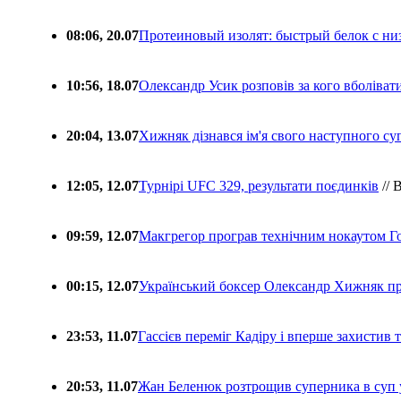
08:06, 20.07
Протеиновый изолят: быстрый белок с ни
10:56, 18.07
Олександр Усик розповів за кого вболіва
20:04, 13.07
Хижняк дізнався ім'я свого наступного с
12:05, 12.07
Турнірі UFC 329, результати поєдинків
// 
09:59, 12.07
Макгрегор програв технічним нокаутом Г
00:15, 12.07
Український боксер Олександр Хижняк пр
23:53, 11.07
Гассієв переміг Кадіру і вперше захистив
20:53, 11.07
Жан Беленюк розтрощив суперника в суп