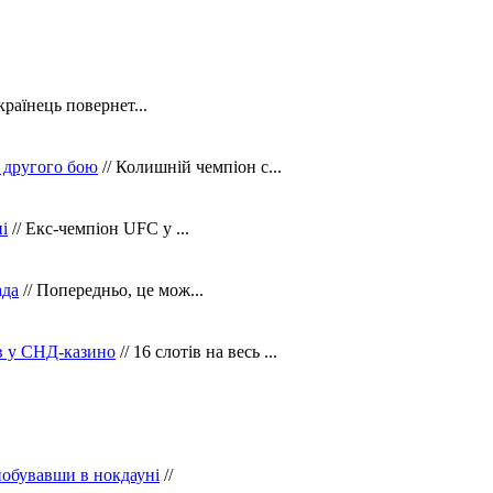
країнець повернет...
 другого бою
// Колишній чемпіон с...
і
// Екс-чемпіон UFC у ...
ада
// Попередньо, це мож...
ів у СНД-казино
// 16 слотів на весь ...
побувавши в нокдауні
//