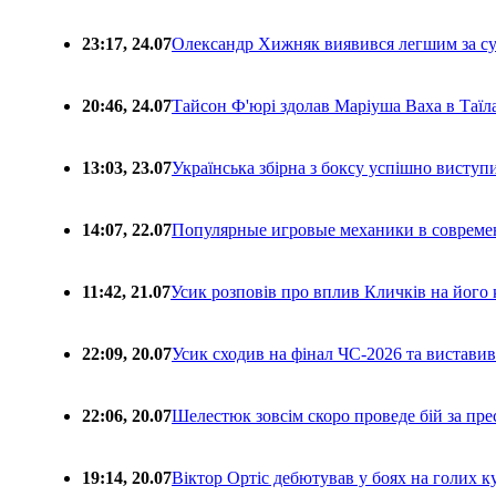
23:17, 24.07
Олександр Хижняк виявився легшим за с
20:46, 24.07
Тайсон Ф'юрі здолав Маріуша Ваха в Таїл
13:03, 23.07
Українська збірна з боксу успішно виступ
14:07, 22.07
Популярные игровые механики в совреме
11:42, 21.07
Усик розповів про вплив Кличків на його 
22:09, 20.07
Усик сходив на фінал ЧС-2026 та вистави
22:06, 20.07
Шелестюк зовсім скоро проведе бій за п
19:14, 20.07
Віктор Ортіс дебютував у боях на голих 