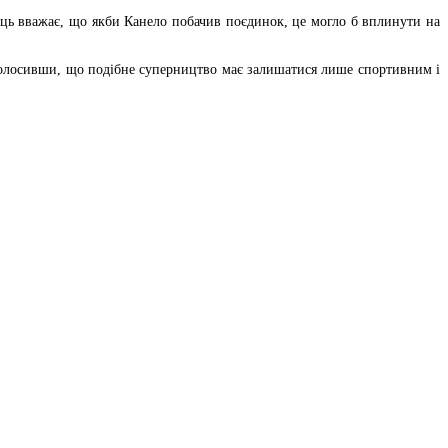
ць вважає, що якби Канело побачив поєдинок, це могло б вплинути на
голосивши, що подібне суперництво має залишатися лише спортивним і