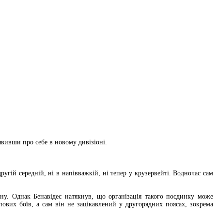
явивши про себе в новому дивізіоні.
ругій середній, ні в напівважкій, ні тепер у крузервейті. Водночас сам
у. Однак Бенавідес натякнув, що організація такого поєдинку може
ових боїв, а сам він не зацікавлений у другорядних поясах, зокрема