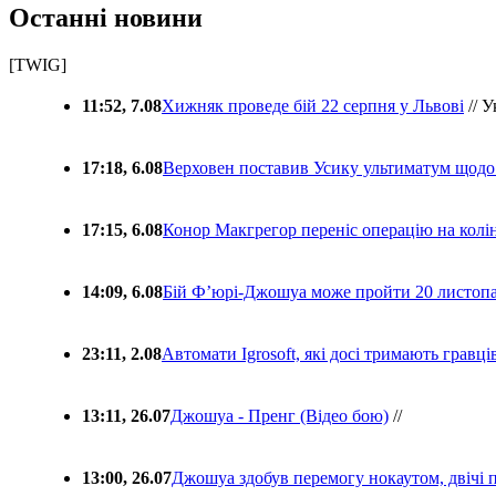
Останні новини
[TWIG]
11:52, 7.08
Хижняк проведе бій 22 серпня у Львові
// У
17:18, 6.08
Верховен поставив Усику ультиматум щодо
17:15, 6.08
Конор Макгрегор переніс операцію на колін
14:09, 6.08
Бій Ф’юрі-Джошуа може пройти 20 листоп
23:11, 2.08
Автомати Igrosoft, які досі тримають гравц
13:11, 26.07
Джошуа - Пренг (Відео бою)
//
13:00, 26.07
Джошуа здобув перемогу нокаутом, двічі 