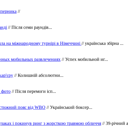
уперника
//
анді
// Після семи раундів...
ила на міжнародному турнірі в Німеччині
// українська збірна ...
нных мобильных развлечениях
// Успех мобильной иг...
кар'єру
// Колишній абсолютни...
в фото
// Після перемоги ісп...
рестижний пояс від WBO
// Український боксер...
кулаках і покинув ринг з жорсткою травмою обличчя
// 39-річний 