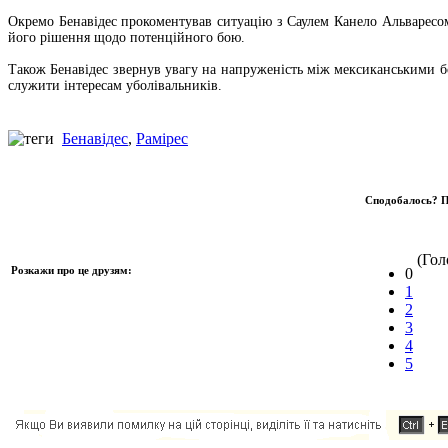
Окремо Бенавідес прокоментував ситуацію з Саулем Канело Альваресо
його рішення щодо потенційного бою.
Також Бенавідес звернув увагу на напруженість між мексиканськими 
служити інтересам уболівальників.
Бенавідес
,
Рамірес
Сподобалось? П
(Голо
Розкажи про це друзям:
0
1
2
3
4
5