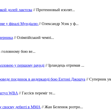
зкой долей лактозы
// Протеиновый изолят...
тиме у фіналі Мундіалю
// Олександр Усик у ф...
уперника
// Олімпійський чемпі...
В головному бою ве...
олловею у першому раунді
// Ірландець отримав ...
оведе поєдинок в андеркарді бою Ентоні Джошуа
// Суперник укр
 титул WBA
// Гассієв переміг те...
 у своєму дебюті в ММА
// Жан Беленюк розтро...