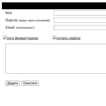
Додавання коментаря:
Ім'я:
Пароль:
(якщо зареєстрований)
Email:
(обов'язково!)
теги форматування
додати смайли