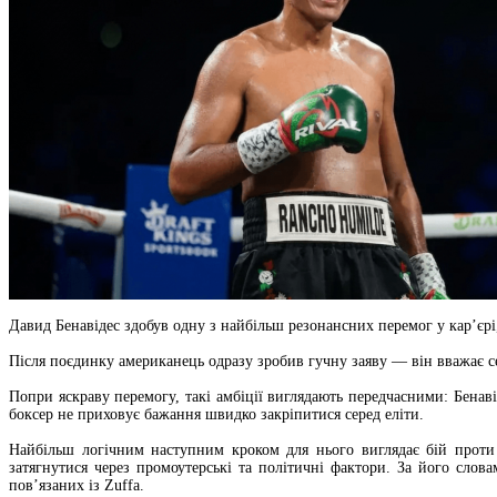
Давид Бенавідес здобув одну з найбільш резонансних перемог у кар’єрі
Після поєдинку американець одразу зробив гучну заяву — він вважає се
Попри яскраву перемогу, такі амбіції виглядають передчасними: Бенавід
боксер не приховує бажання швидко закріпитися серед еліти.
Найбільш логічним наступним кроком для нього виглядає бій проти
затягнутися через промоутерські та політичні фактори. За його сло
пов’язаних із Zuffa.