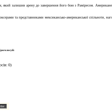
м, який залишив арену до завершення його бою з Раміресом. Американе
боксерами та представниками мексикансько-американської спільноти, на
роголосуй:
сів: 0)