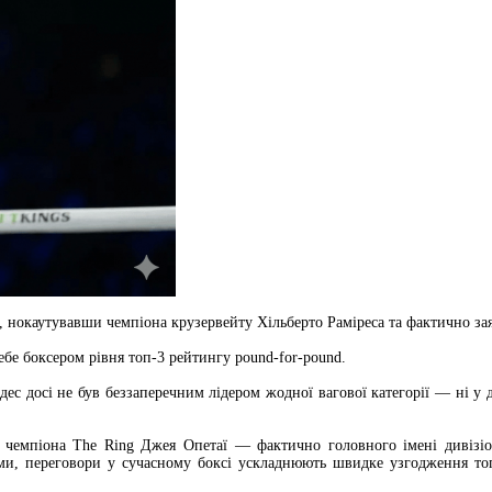
, нокаутувавши чемпіона крузервейту Хільберто Раміреса та фактично за
бе боксером рівня топ-3 рейтингу pound-for-pound.
ес досі не був беззаперечним лідером жодної вагової категорії — ні у д
 чемпіона The Ring Джея Опетаї — фактично головного імені дивізіон
вами, переговори у сучасному боксі ускладнюють швидке узгодження топ