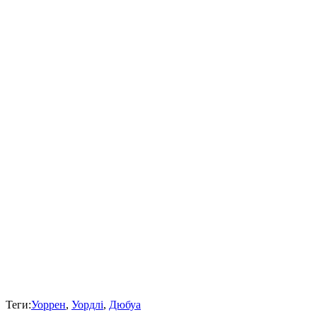
Теги:
Уоррен
,
Уордлі
,
Дюбуа