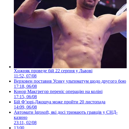
Хижняк проведе бій 22 серпня у Львові
11:52, 07/08
Верховен поставив Усику ультиматум щодо другого бою
17:18, 06/08
Конор Макгрегор переніс операцію на коліні
17:15, 06/08
Бій Ф’юрі-Джошуа може пройти 20 листопада
14:09, 06/08
Автомати Igrosoft, які досі тримають гравців у СНД-
казино
23:11, 02/08
13:00