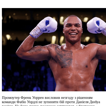
Промоутер Френк Уоррен висловив незгоду з рішенням
команди Фабіо Уордлі не зупиняти бій проти Даніеля Дюбуа