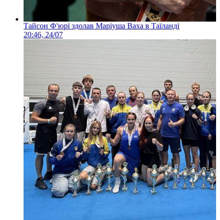
Тайсон Ф'юрі здолав Маріуша Ваха в Таїланді
20:46, 24/07