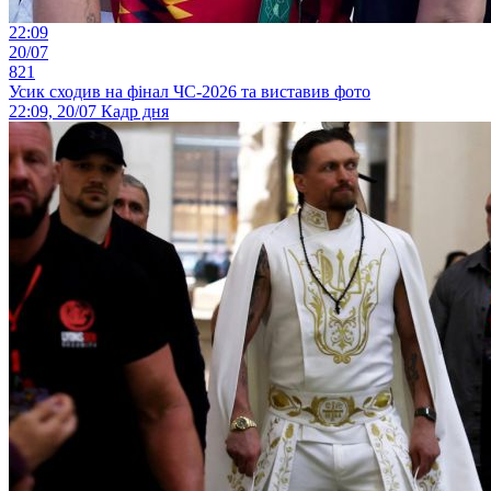
22:09
20/07
821
Усик сходив на фінал ЧС-2026 та виставив фото
22:09, 20/07
Кадр дня