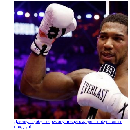
Джошуа здобув перемогу нокаутом, двічі побувавши в
нокдауні