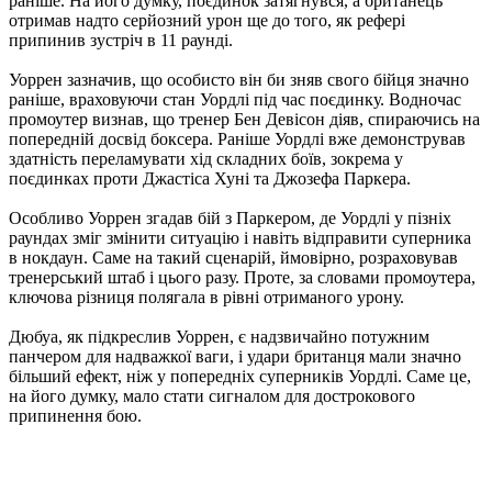
раніше. На його думку, поєдинок затягнувся, а британець
отримав надто серйозний урон ще до того, як рефері
припинив зустріч в 11 раунді.
Уоррен зазначив, що особисто він би зняв свого бійця значно
раніше, враховуючи стан Уордлі під час поєдинку. Водночас
промоутер визнав, що тренер Бен Девісон діяв, спираючись на
попередній досвід боксера. Раніше Уордлі вже демонстрував
здатність переламувати хід складних боїв, зокрема у
поєдинках проти Джастіса Хуні та Джозефа Паркера.
Особливо Уоррен згадав бій з Паркером, де Уордлі у пізніх
раундах зміг змінити ситуацію і навіть відправити суперника
в нокдаун. Саме на такий сценарій, ймовірно, розраховував
тренерський штаб і цього разу. Проте, за словами промоутера,
ключова різниця полягала в рівні отриманого урону.
Дюбуа, як підкреслив Уоррен, є надзвичайно потужним
панчером для надважкої ваги, і удари британця мали значно
більший ефект, ніж у попередніх суперників Уордлі. Саме це,
на його думку, мало стати сигналом для дострокового
припинення бою.