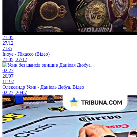
21:05
27/12
7135
Іноуе - Пікассо (Відео)
21:05, 27/12
02:27
20/07
11197
Олександр Усик - Даніель Дебуа. Відео
02:27, 20/07