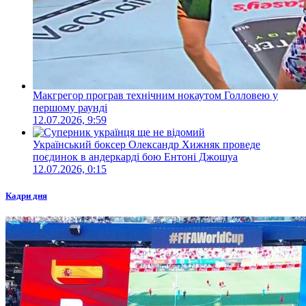
Макгрегор програв технічним нокаутом Голловею у
першому раунді
12.07.2026, 9:59
Український боксер Олександр Хижняк проведе
поєдинок в андеркарді бою Ентоні Джошуа
12.07.2026, 0:15
Кадри дня