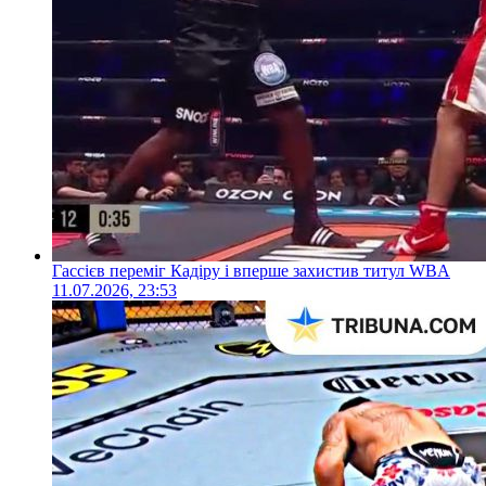
Гассієв переміг Кадіру і вперше захистив титул WBA
11.07.2026, 23:53