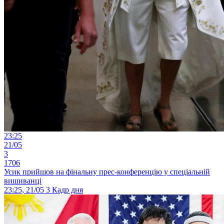
23:25
21/05
3
1706
Усик прийшов на фінальну прес-конференцію у спеціальній
вишиванці
23:25, 21/05
3
Кадр дня