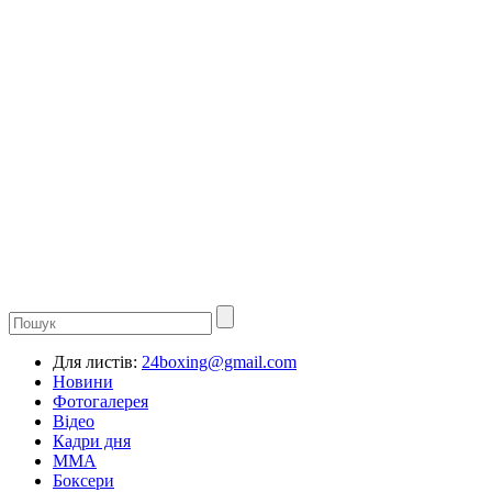
Для листів:
24boxing@gmail.com
Новини
Фотогалерея
Відео
Кадри дня
ММА
Боксери