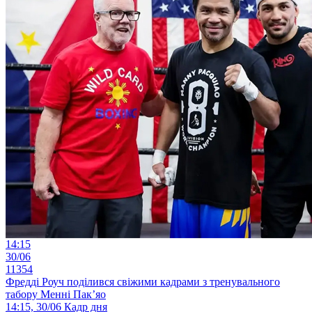
14:15
30/06
11354
Фредді Роуч поділився свіжими кадрами з тренувального
табору Менні Пак’яо
14:15, 30/06
Кадр дня