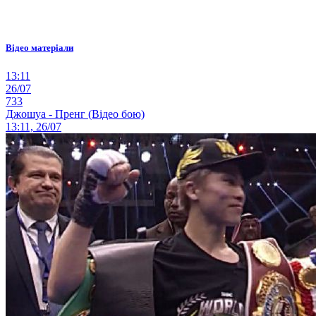
Відео матеріали
13:11
26/07
733
Джошуа - Пренг (Відео бою)
13:11, 26/07