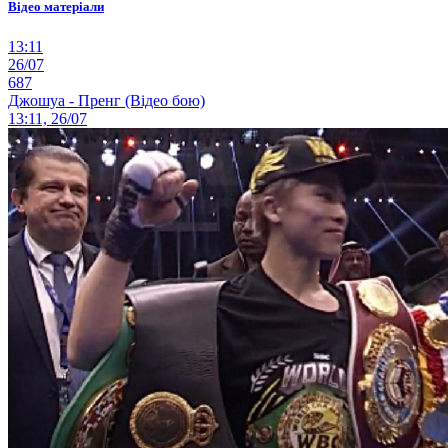
Відео матеріали
13:11
26/07
687
Джошуа - Пренг (Відео бою)
13:11, 26/07