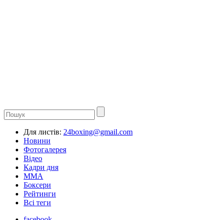
Для листів:
24boxing@gmail.com
Новини
Фотогалерея
Відео
Кадри дня
ММА
Боксери
Рейтинги
Всі теги
facebook