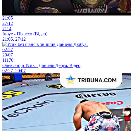
21:05
27/12
7114
Іноуе - Пікассо (Відео)
21:05, 27/12
02:27
20/07
11170
Олександр Усик - Даніель Дебуа. Відео
02:27, 20/07