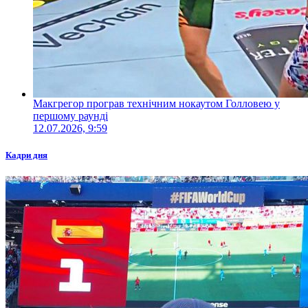
Макгрегор програв технічним нокаутом Голловею у
першому раунді
12.07.2026, 9:59
Кадри дня