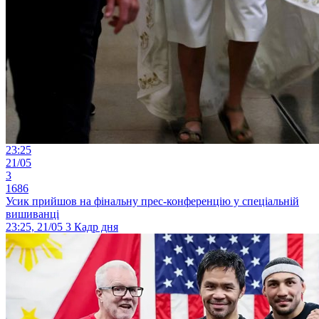
23:25
21/05
3
1686
Усик прийшов на фінальну прес-конференцію у спеціальній
вишиванці
23:25, 21/05
3
Кадр дня