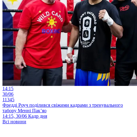
14:15
30/06
11345
Фредді Роуч поділився свіжими кадрами з тренувального
табору Менні Пак’яо
14:15, 30/06
Кадр дня
Всі новини