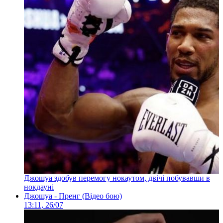
Джошуа здобув перемогу нокаутом, двічі побувавши в
нокдауні
Джошуа - Пренг (Відео бою)
13:11, 26/07