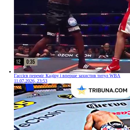
Гассієв переміг Кадіру і вперше захистив титул WBA
11.07.2026, 23:53