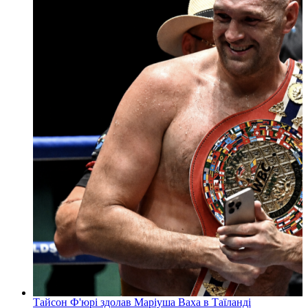
Тайсон Ф'юрі здолав Маріуша Ваха в Таїланді