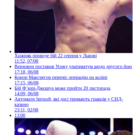
Хижняк проведе бій 22 серпня у Львові
11:52, 07/08
Верховен поставив Усику ультиматум щодо другого бою
17:18, 06/08
Конор Макгрегор переніс операцію на коліні
17:15, 06/08
Бій Ф’юрі-Джошуа може пройти 20 листопада
14:09, 06/08
Автомати Igrosoft, які досі тримають гравців у СНД-
казино
23:11, 02/08
13:00