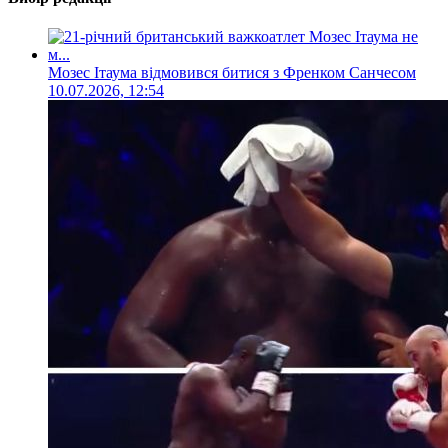
Мозес Ітаума відмовився битися з Френком Санчесом
10.07.2026, 12:54