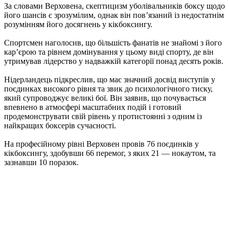
За словами Верховена, скептицизм уболівальників боксу щодо
його шансів є зрозумілим, однак він пов’язаний із недостатнім
розумінням його досягнень у кікбоксингу.
Спортсмен наголосив, що більшість фанатів не знайомі з його
кар’єрою та рівнем домінування у цьому виді спорту, де він
утримував лідерство у надважкій категорії понад десять років.
Нідерландець підкреслив, що має значний досвід виступів у
поєдинках високого рівня та звик до психологічного тиску,
який супроводжує великі бої. Він заявив, що почувається
впевнено в атмосфері масштабних подій і готовий
продемонструвати свій рівень у протистоянні з одним із
найкращих боксерів сучасності.
На професійному рівні Верховен провів 76 поєдинків у
кікбоксингу, здобувши 66 перемог, з яких 21 — нокаутом, та
зазнавши 10 поразок.