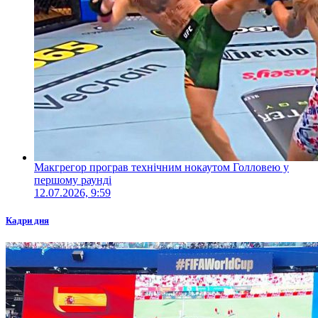
Макгрегор програв технічним нокаутом Голловею у
першому раунді
12.07.2026, 9:59
Кадри дня