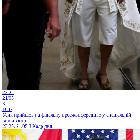
23:25
21/05
3
1687
Усик прийшов на фінальну прес-конференцію у спеціальній
вишиванці
23:25, 21/05
3
Кадр дня