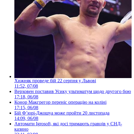
Хижняк проведе бій 22 серпня у Львові
11:52, 07/08
Верховен поставив Усику ультиматум щодо другого бою
17:18, 06/08
Конор Макгрегор переніс операцію на коліні
17:15, 06/08
Бій Ф’юрі-Джошуа може пройти 20 листопада
14:09, 06/08
Автомати Igrosoft, які досі тримають гравців у СНД-
казино