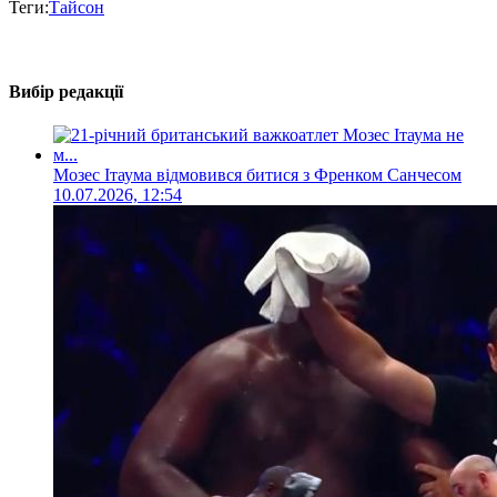
Теги:
Тайсон
Вибір редакції
Мозес Ітаума відмовився битися з Френком Санчесом
10.07.2026, 12:54