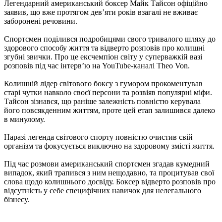
Легендарний американський боксер Майк Тайсон офіційно
заявив, що вже протягом дев’яти років взагалі не вживає
заборонені речовини.
Спортсмен поділився подробицями свого тривалого шляху до
здорового способу життя та відверто розповів про колишні
згубні звички. Про це ексчемпіон світу у суперважкій вазі
розповів під час інтерв’ю на YouTube-каналі Theo Von.
Колишній лідер світового боксу з гумором прокоментував
старі чутки навколо своєї персони та розвіяв популярні міфи.
Тайсон зізнався, що раніше залежність повністю керувала
його повсякденним життям, проте цей етап залишився далеко
в минулому.
Наразі легенда світового спорту повністю очистив свій
організм та фокусується виключно на здоровому змісті життя.
Під час розмови американський спортсмен згадав кумедний
випадок, який трапився з ним нещодавно, та процитував свої
слова щодо колишнього досвіду. Боксер відверто розповів про
відсутність у себе специфічних навичок для нелегального
бізнесу.