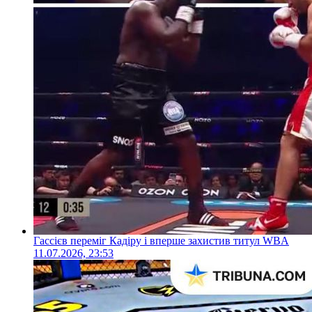
Гассієв переміг Кадіру і вперше захистив титул WBA
11.07.2026, 23:53