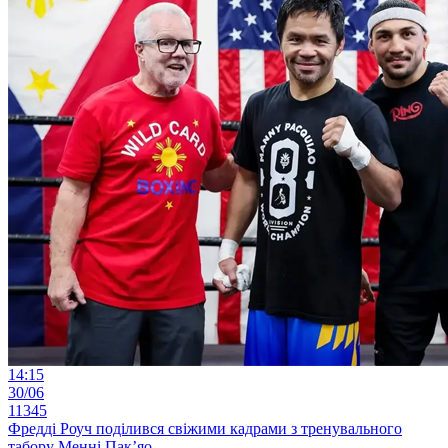
14:15
30/06
11345
Фредді Роуч поділився свіжими кадрами з тренувального
табору Менні Пак’яо