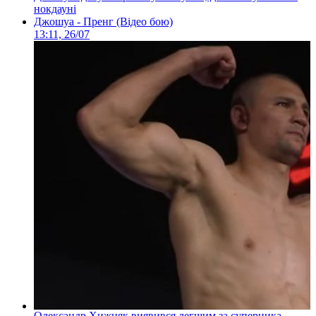
нокдауні
Джошуа - Пренг (Відео бою)
13:11, 26/07
Олександр Хижняк виявився легшим за суперника