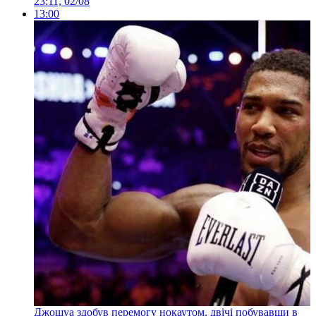
23:11, 02/08
13:00
Джошуа здобув перемогу нокаутом, двічі побувавши в