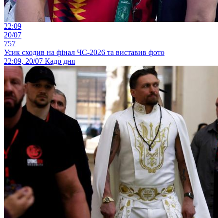
22:09
20/07
757
Усик сходив на фінал ЧС-2026 та виставив фото
22:09, 20/07
Кадр дня