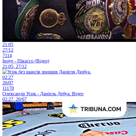
21:05
27/12
7114
Іноуе - Пікассо (Відео)
21:05, 27/12
02:27
20/07
11170
Олександр Усик - Даніель Дебуа. Відео
02:27, 20/07