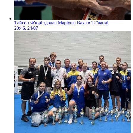
Тайсон Ф'юрі здолав Маріуша Ваха в Таїланді
20:46, 24/07