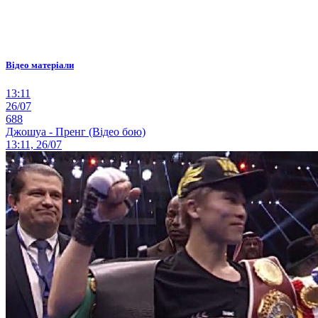
Відео матеріали
13:11
26/07
688
Джошуа - Пренг (Відео бою)
13:11, 26/07