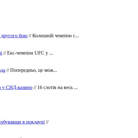
 другого бою
// Колишній чемпіон с...
і
// Екс-чемпіон UFC у ...
ада
// Попередньо, це мож...
ів у СНД-казино
// 16 слотів на весь ...
побувавши в нокдауні
//