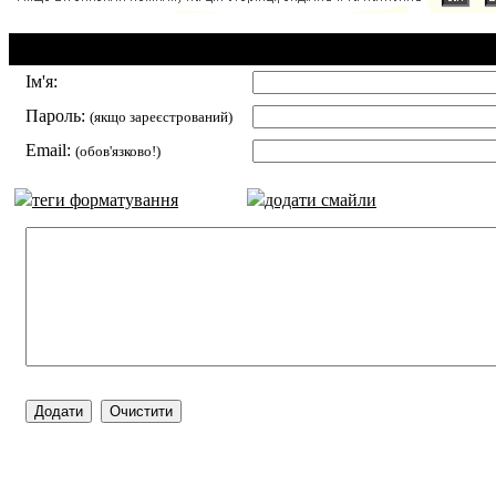
Додавання коментаря:
Ім'я:
Пароль:
(якщо зареєстрований)
Email:
(обов'язково!)
теги форматування
додати смайли