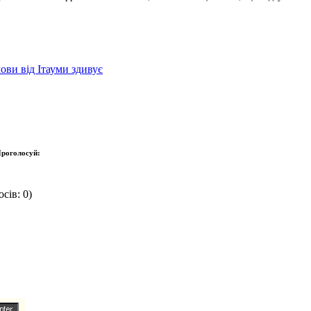
ови від Ітауми здивує
роголосуй:
сів: 0)