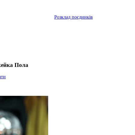
Розклад поєдинків
жейка Пола
ати