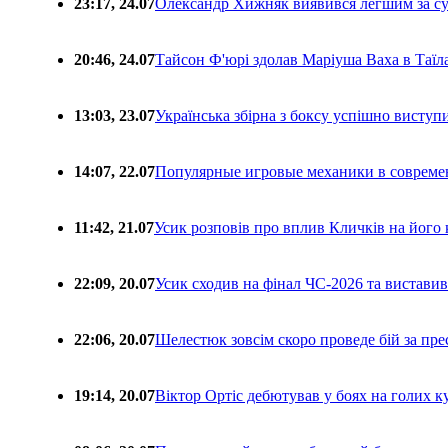
23:17, 24.07
Олександр Хижняк виявився легшим за с
20:46, 24.07
Тайсон Ф'юрі здолав Маріуша Ваха в Таїл
13:03, 23.07
Українська збірна з боксу успішно виступ
14:07, 22.07
Популярные игровые механики в совреме
11:42, 21.07
Усик розповів про вплив Кличків на його 
22:09, 20.07
Усик сходив на фінал ЧС-2026 та вистави
22:06, 20.07
Шелестюк зовсім скоро проведе бій за п
19:14, 20.07
Віктор Ортіс дебютував у боях на голих 