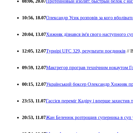
08:06, 20.07
Протеиновый изолят: быстрый белок с ни
10:56, 18.07
Олександр Усик розповів за кого вболіва
20:04, 13.07
Хижняк дізнався ім'я свого наступного с
12:05, 12.07
Турнірі UFC 329, результати поєдинків
// 
09:59, 12.07
Макгрегор програв технічним нокаутом Г
00:15, 12.07
Український боксер Олександр Хижняк пр
23:53, 11.07
Гассієв переміг Кадіру і вперше захистив
20:53, 11.07
Жан Беленюк розтрощив суперника в суп