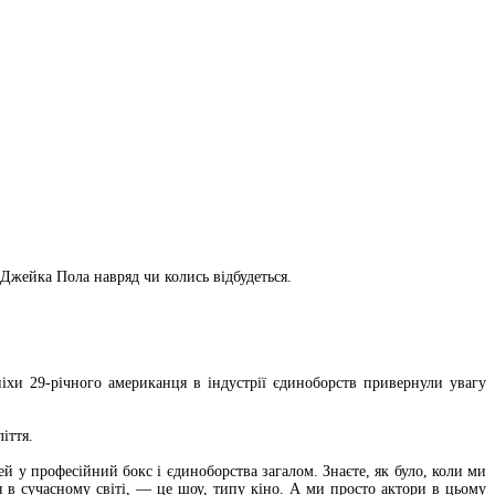
Джейка Пола навряд чи колись відбудеться.
піхи 29-річного американця в індустрії єдиноборств привернули увагу
іття.
у професійний бокс і єдиноборства загалом. Знаєте, як було, коли ми
 в сучасному світі, — це шоу, типу кіно. А ми просто актори в цьому