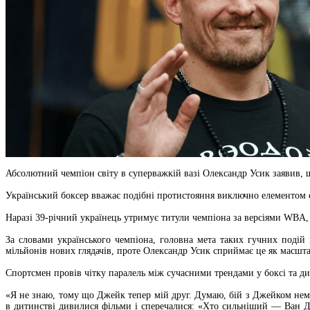
Абсолютний чемпіон світу в суперважкій вазі Олександр Усик заявив, 
Український боксер вважає подібні протистояння виключно елементом 
Наразі 39-річний українець утримує титули чемпіона за версіями WBA
За словами українського чемпіона, головна мета таких гучних подій 
мільйонів нових глядачів, проте Олександр Усик сприймає це як масшт
Спортсмен провів чітку паралель між сучасними трендами у боксі та д
«Я не знаю, тому що Джейк тепер мій друг. Думаю, бій з Джейком нем
в дитинстві дивилися фільми і сперечалися: «Хто сильніший — Ван Да