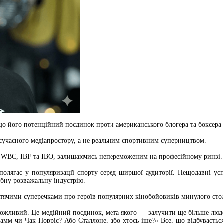
що його потенційний поєдинок проти американського блогера та боксера 
сучасного медіапростору, а не реальним спортивним суперництвом.
, WBC, IBF та IBO, залишаючись непереможеним на професійному ринзі.
полягає у популяризації спорту серед ширшої аудиторії. Нещодавні ус
абну розважальну індустрію.
итячими суперечками про героїв популярних кінобойовиків минулого стол
ожливий. Це медійний поєдинок, мета якого — залучити ще більше людей 
мм чи Чак Норріс? Або Сталлоне, або хтось іще?» Все, що відбувається