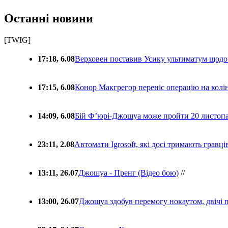
Останні новини
[TWIG]
17:18, 6.08
Верховен поставив Усику ультиматум щодо
17:15, 6.08
Конор Макгрегор переніс операцію на колін
14:09, 6.08
Бій Ф’юрі-Джошуа може пройти 20 листоп
23:11, 2.08
Автомати Igrosoft, які досі тримають гравц
13:11, 26.07
Джошуа - Пренг (Відео бою)
//
13:00, 26.07
Джошуа здобув перемогу нокаутом, двічі 