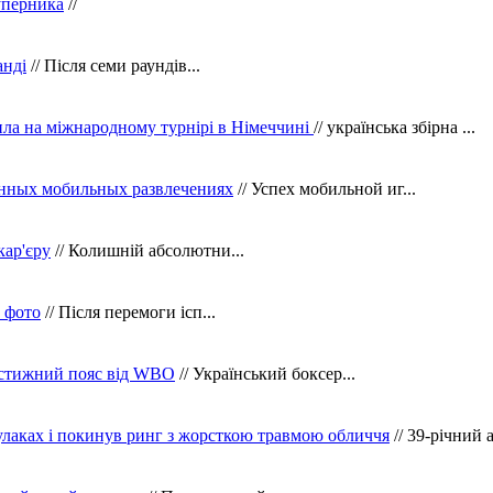
уперника
//
анді
// Після семи раундів...
ила на міжнародному турнірі в Німеччині
// українська збірна ...
нных мобильных развлечениях
// Успех мобильной иг...
кар'єру
// Колишній абсолютни...
в фото
// Після перемоги ісп...
рестижний пояс від WBO
// Український боксер...
кулаках і покинув ринг з жорсткою травмою обличчя
// 39-річний 