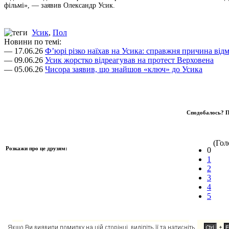
фільмі», — заявив Олександр Усик.
Усик
,
Пол
Новини по темі:
— 17.06.26
Ф’юрі різко наїхав на Усика: справжня причина відм
— 09.06.26
Усик жорстко відреагував на протест Верховена
— 05.06.26
Чисора заявив, що знайшов «ключ» до Усика
Сподобалось? П
(Голо
Розкажи про це друзям:
0
1
2
3
4
5