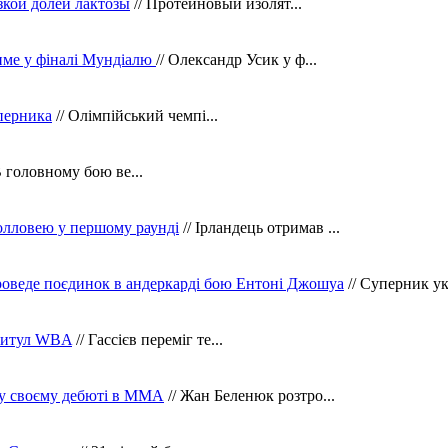
зкой долей лактозы
// Протеиновый изолят...
тиме у фіналі Мундіалю
// Олександр Усик у ф...
уперника
// Олімпійський чемпі...
В головному бою ве...
олловею у першому раунді
// Ірландець отримав ...
оведе поєдинок в андеркарді бою Ентоні Джошуа
// Суперник укр
 титул WBA
// Гассієв переміг те...
 у своєму дебюті в ММА
// Жан Беленюк розтро...