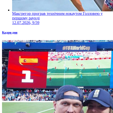
Макгрегор програв технічним нокаутом Голловею у
першому раунді
12.07.2026, 9:59
Кадри дня