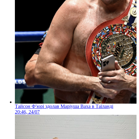
Тайсон Ф'юрі здолав Маріуша Ваха в Таїланді
20:46, 24/07