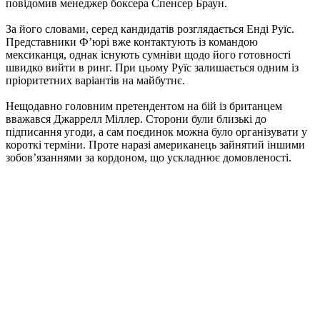
повідомив менеджер боксера Спенсер Браун.
За його словами, серед кандидатів розглядається Енді Руїс.
Представники Ф’юрі вже контактують із командою
мексиканця, однак існують сумніви щодо його готовності
швидко вийти в ринг. При цьому Руїс залишається одним із
пріоритетних варіантів на майбутнє.
Нещодавно головним претендентом на бій із британцем
вважався Джаррелл Міллер. Сторони були близькі до
підписання угоди, а сам поєдинок можна було організувати у
короткі терміни. Проте наразі американець зайнятий іншими
зобов’язаннями за кордоном, що ускладнює домовленості.