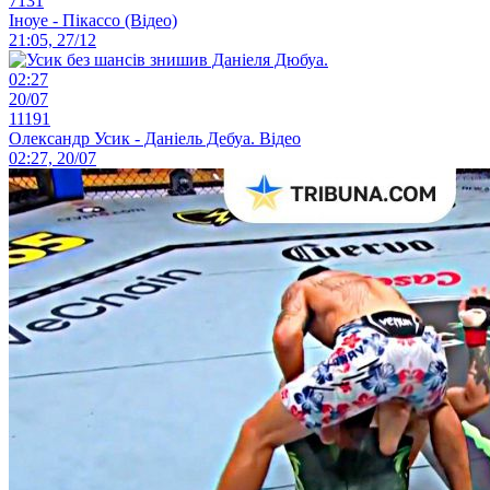
7131
Іноуе - Пікассо (Відео)
21:05, 27/12
02:27
20/07
11191
Олександр Усик - Даніель Дебуа. Відео
02:27, 20/07