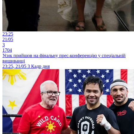
23:25
21/05
3
1704
Усик прийшов на фінальну прес-конференцію у спеціальній
вишиванці
23:25, 21/05
3
Кадр дня