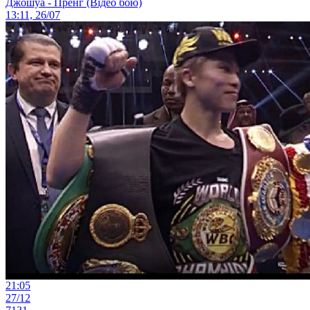
Джошуа - Пренг (Відео бою)
13:11, 26/07
21:05
27/12