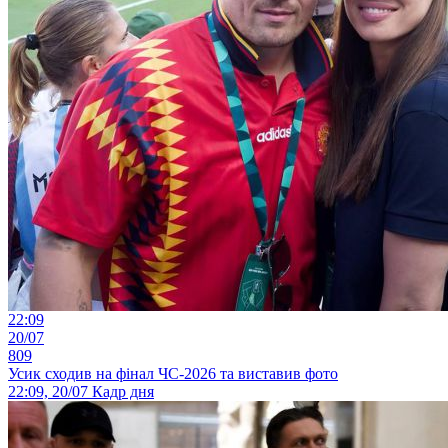
22:09
20/07
809
Усик сходив на фінал ЧС-2026 та виставив фото
22:09, 20/07
Кадр дня