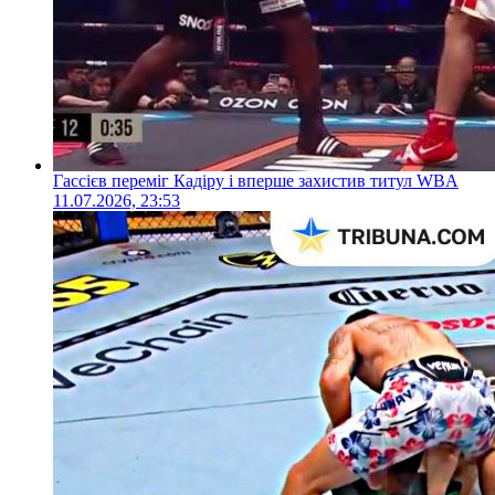
Гассієв переміг Кадіру і вперше захистив титул WBA
11.07.2026, 23:53