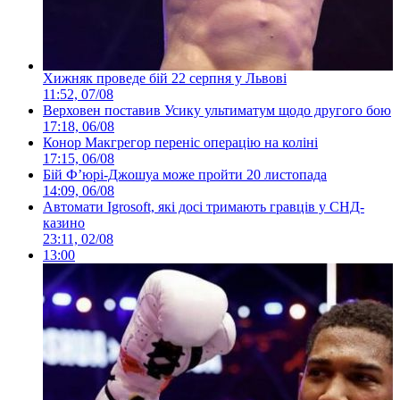
Хижняк проведе бій 22 серпня у Львові
11:52, 07/08
Верховен поставив Усику ультиматум щодо другого бою
17:18, 06/08
Конор Макгрегор переніс операцію на коліні
17:15, 06/08
Бій Ф’юрі-Джошуа може пройти 20 листопада
14:09, 06/08
Автомати Igrosoft, які досі тримають гравців у СНД-
казино
23:11, 02/08
13:00