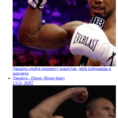
Джошуа здобув перемогу нокаутом, двічі побувавши в
нокдауні
Джошуа - Пренг (Відео бою)
13:11, 26/07