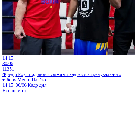
14:15
30/06
11351
Фредді Роуч поділився свіжими кадрами з тренувального
табору Менні Пак’яо
14:15, 30/06
Кадр дня
Всі новини