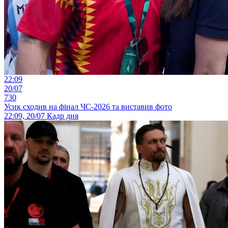
22:09
20/07
730
Усик сходив на фінал ЧС-2026 та виставив фото
22:09, 20/07
Кадр дня