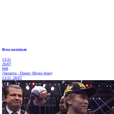
Відео матеріали
13:11
26/07
668
Джошуа - Пренг (Відео бою)
13:11, 26/07