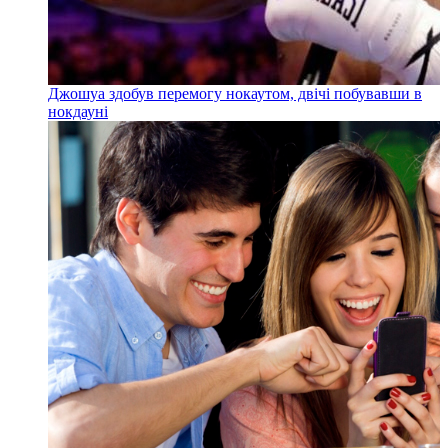
Джошуа здобув перемогу нокаутом, двічі побувавши в
нокдауні