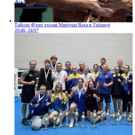
Тайсон Ф'юрі здолав Маріуша Ваха в Таїланді
20:46, 24/07