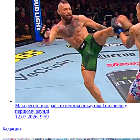
Макгрегор програв технічним нокаутом Голловею у
першому раунді
12.07.2026, 9:59
Кадри дня