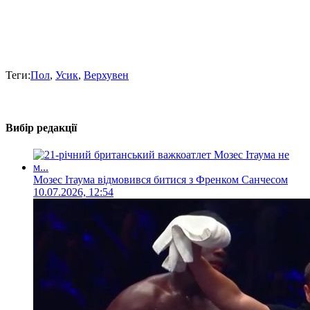
Теги:
Пол
,
Усик
,
Верхувен
Вибір редакції
Мозес Ітаума відмовився битися з Френком Санчесом
10.07.2026, 12:54