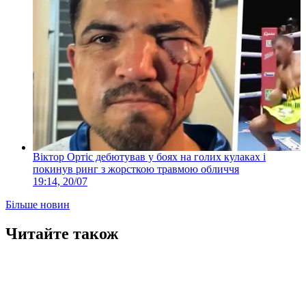
Віктор Ортіс дебютував у боях на голих кулаках і
покинув ринг з жорсткою травмою обличчя
19:14, 20/07
Більше новин
Читайте також