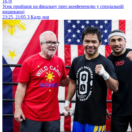
1678
Усик прийшов на фінальну прес-конференцію у спеціальній
вишиванці
23:25, 21/05
3
Кадр дня