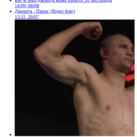
Бій Ф’юрі-Джошуа може пройти 20 листопада
14:09, 06/08
Джошуа - Пренг (Відео бою)
13:11, 26/07