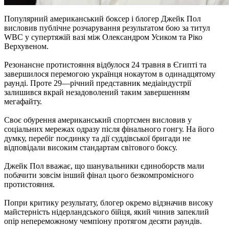
Популярний американський боксер і блогер Джейк Пол
висловив публічне розчарування результатом бою за титул
WBC у супертяжій вазі між Олександром Усиком та Ріко
Верхувеном.
Резонансне протистояння відбулося 24 травня в Єгипті та
завершилося перемогою українця нокаутом в одинадцятому
раунді. Проте 29—річний представник медіаіндустрії
залишився вкрай незадоволений таким завершенням
мегафайту.
Своє обурення американський спортсмен висловив у
соціальних мережах одразу після фінального гонгу. На його
думку, перебіг поєдинку та дії суддівської бригади не
відповідали високим стандартам світового боксу.
Джейк Пол вважає, що шанувальники єдиноборств мали
побачити зовсім інший фінал цього безкомпромісного
протистояння.
Попри критику результату, блогер окремо відзначив високу
майстерність нідерландського бійця, який чинив запеклий
опір непереможному чемпіону протягом десяти раундів.