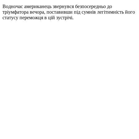
Водночас американець звернувся безпосередньо до
тріумфатора вечора, поставивши під сумнів легітимність його
статусу переможця в цій зустрічі.