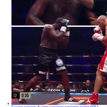
Гассієв переміг Кадіру і вперше захистив титул WBA