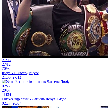
21:05
27/12
7098
Іноуе - Пікассо (Відео)
21:05, 27/12
02:27
20/07
11154
Олександр Усик - Даніель Дебуа. Відео
02:27, 20/07