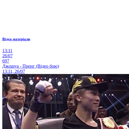
Відео матеріали
13:11
26/07
697
Джошуа - Пренг (Відео бою)
13:11, 26/07