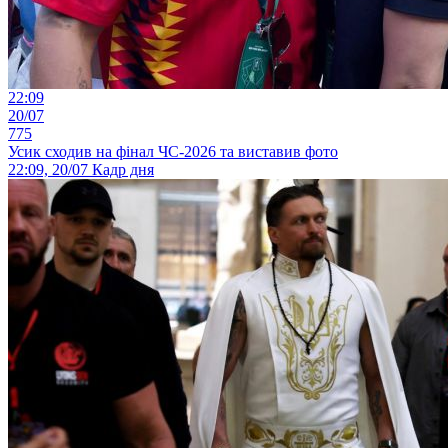
22:09
20/07
775
Усик сходив на фінал ЧС-2026 та виставив фото
22:09, 20/07
Кадр дня