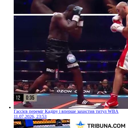
Гассієв переміг Кадіру і вперше захистив титул WBA
11.07.2026, 23:53