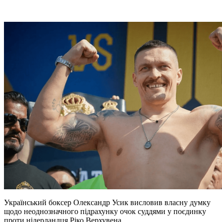
Український боксер Олександр Усик висловив власну думку
щодо неоднозначного підрахунку очок суддями у поєдинку
проти нідерландця Ріко Верхувена.