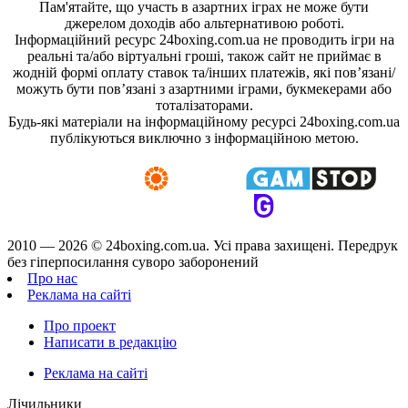
Пам'ятайте, що участь в азартних іграх не може бути
джерелом доходів або альтернативою роботі.
Інформаційний ресурс 24boxing.com.ua не проводить ігри на
реальні та/або віртуальні гроші, також сайт не приймає в
жодній формі оплату ставок та/інших платежів, які пов’язані/
можуть бути пов’язані з азартними іграми, букмекерами або
тоталізаторами.
Будь-які матеріали на інформаційному ресурсі 24boxing.com.ua
публікуються виключно з інформаційною метою.
2010 — 2026 ©
24boxing.com.ua.
Усi права захищенi. Передрук
без гіперпосилання суворо заборонений
Про нас
Реклама на сайті
Про проект
Написати в редакцію
Реклама на сайті
Лічильники