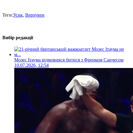
Теги:
Усик
,
Верхувен
Вибір редакції
Мозес Ітаума відмовився битися з Френком Санчесом
10.07.2026, 12:54