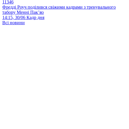
11346
Фредді Роуч поділився свіжими кадрами з тренувального
табору Менні Пак’яо
14:15, 30/06
Кадр дня
Всі новини