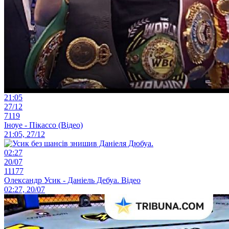
21:05
27/12
7119
Іноуе - Пікассо (Відео)
21:05, 27/12
02:27
20/07
11177
Олександр Усик - Даніель Дебуа. Відео
02:27, 20/07