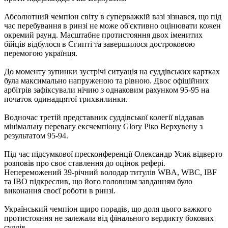
Абсолютний чемпіон світу в суперважкій вазі зізнався, що під
час перебування в ринзі не може об'єктивно оцінювати кожен
окремий раунд. Масштабне протистояння двох іменитих
бійців відбулося в Єгипті та завершилося достроковою
перемогою українця.
До моменту зупинки зустрічі ситуація на суддівських картках
була максимально напруженою та рівною. Двоє офіційних
арбітрів зафіксували нічию з однаковим рахунком 95-95 на
початок одинадцятої трихвилинки.
Водночас третій представник суддівської колегії віддавав
мінімальну перевагу ексчемпіону Glory Ріко Верхувену з
результатом 95-94.
Під час підсумкової пресконференції Олександр Усик відверто
розповів про своє ставлення до оцінок рефері.
Непереможений 39-річний володар титулів WBA, WBC, IBF
та IBO підкреслив, що його головним завданням було
виконання своєї роботи в ринзі.
Український чемпіон щиро порадів, що доля цього важкого
протистояння не залежала від фінального вердикту бокових
суддів.