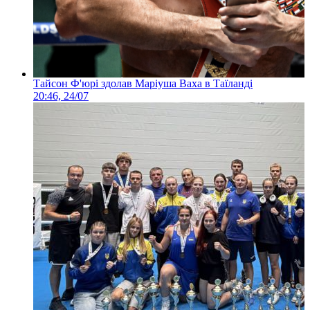
Тайсон Ф'юрі здолав Маріуша Ваха в Таїланді
20:46, 24/07