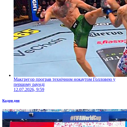
Макгрегор програв технічним нокаутом Голловею у
першому раунді
12.07.2026, 9:59
Кадри дня