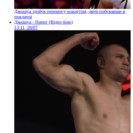
Джошуа здобув перемогу нокаутом, двічі побувавши в
нокдауні
Джошуа - Пренг (Відео бою)
13:11, 26/07