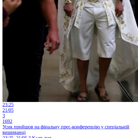
23:25
21/05
3
1692
Усик прийшов на фінальну прес-конференцію у спеціальній
вишиванці
23:25, 21/05
3
Кадр дня